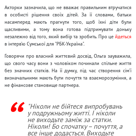
Акторки зазначила, що не вважає правильним втручатися
в особисті рішення своїх дітей. За її словами, батьки
насамперед мають прагнути того, щоб їхні діти були
щасливими, а тому вона готова підтримувати доньку
незалежно від того, який вибір та зробить. Про це
йдеться
в інтерв’ю Сумської для "РБК-Україна".
Говорячи про власний життєвий досвід, Ольга зауважила,
що свого часу вони з чоловіком починали спільне життя
без значних статків. На її думку, під час створення сім’ї
визначальними мають бути почуття та взаєморозуміння, а
не фінансове становище партнера.
"Ніколи не бійтеся випробувань
у подружньому житті. І ніколи
не виходьте заміж за статки.
Ніколи! Бо спочатку – почуття, а
все інше додасться. Виходьте