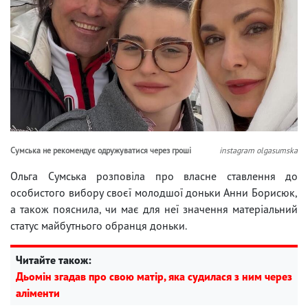
Сумська не рекомендує одружуватися через гроші
instagram olgasumska
Ольга Сумська розповіла про власне ставлення до
особистого вибору своєї молодшої доньки Анни Борисюк,
а також пояснила, чи має для неї значення матеріальний
статус майбутнього обранця доньки.
Читайте також:
Дьомін згадав про свою матір, яка судилася з ним через
аліменти