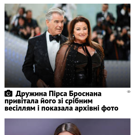
Дружина Пірса Броснана
привітала його зі срібним
весіллям і показала архівні фото