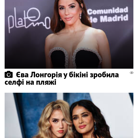
Єва Лонгорія у бікіні зробила
селфі на пляжі