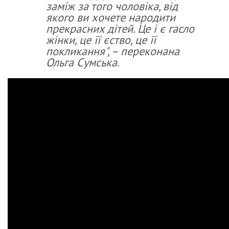
заміж за того чоловіка, від
якого ви хочете народити
прекрасних дітей. Це і є гасло
жінки, це її єство, це її
покликання", – переконана
Ольга Сумська.