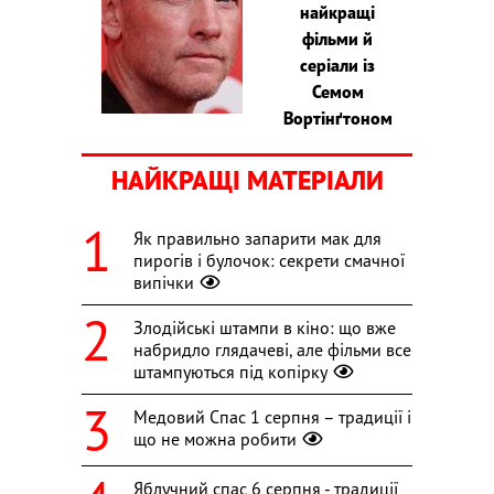
найкращі
фільми й
серіали із
Семом
Вортінґтоном
НАЙКРАЩІ МАТЕРІАЛИ
Як правильно запарити мак для
пирогів і булочок: секрети смачної
випічки
Злодійські штампи в кіно: що вже
набридло глядачеві, але фільми все
штампуються під копірку
Медовий Спас 1 серпня – традиції і
що не можна робити
Яблучний спас 6 серпня - традиції