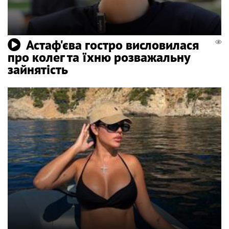
Астаф'єва гостро висловилася
про колег та їхню розважальну
зайнятість