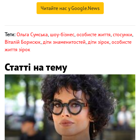
Читайте нас у Google.News
Теги:
Ольга Сумська
,
шоу-бізнес
,
особисте життя
,
стосунки
,
Віталій Борисюк
,
діти знаменитостей
,
діти зірок
,
особисте
життя зірок
Статті на тему