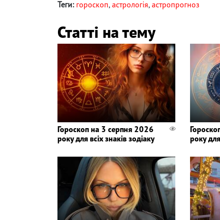
Теги:
гороскоп
,
астрологія
,
астропрогноз
Статті на тему
Гороскоп на 3 серпня 2026
Гороско
року для всіх знаків зодіаку
року для