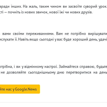
аради інших. На жаль, таким чином ви засвоїте суворий урок
і — почніть із нових звичок, нової їжі чи нових друзів.
 з вами своїми переживаннями. Вам не потрібно вирішуват
слухати її. Навіть якщо сьогодні у вас буде хороший день, удач
трібна, і ви у відмінному настрої. Займайтеся справою, будьт
 і не дозволяйте сьогоднішньому дню перетворитися на ден
йте нас у Google.News