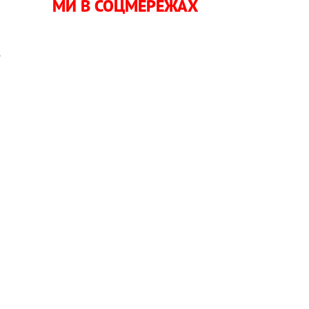
МИ В СОЦМЕРЕЖАХ
и
е
о
о