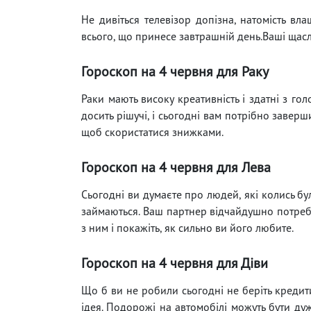
Не дивіться телевізор допізна, натомість вл
всього, що принесе завтрашній день.Ваші щаслив
Гороскоп на 4 червня для Раку
Раки мають високу креативність і здатні з г
досить рішучі, і сьогодні вам потрібно завер
щоб скористатися знижками.
Гороскоп на 4 червня для Лева
Сьогодні ви думаєте про людей, які колись бу
займаються. Ваш партнер відчайдушно потребу
з ним і покажіть, як сильно ви його любите.
Гороскоп на 4 червня для Діви
Що б ви не робили сьогодні не беріть кредит
ідея. Подорожі на автомобілі можуть бути д