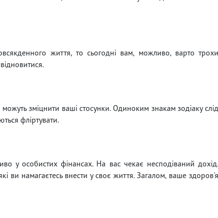
всякденного життя, то сьогодні вам, можливо, варто трох
 відновитися.
 можуть зміцнити ваші стосунки. Одиноким знакам зодіаку слі
ються фліртувати.
во у особистих фінансах. На вас чекає несподіваний дохід
які ви намагаєтесь внести у своє життя. Загалом, ваше здоров'