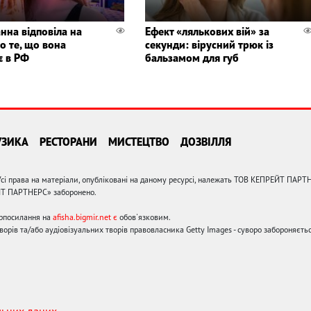
нна відповіла на
Ефект «лялькових вій» за
о те, що вона
секунди: вірусний трюк із
є в РФ
бальзамом для губ
УЗИКА
РЕСТОРАНИ
МИСТЕЦТВО
ДОЗВІЛЛЯ
сі права на матеріали, опубліковані на даному ресурсі, належать ТОВ КЕПРЕЙТ ПАРТ
ЙТ ПАРТНЕРС» заборонено.
ерпосилання на
afisha.bigmir.net є
обов'язковим.
орів та/або аудіовізуальних творів правовласника Getty Images - суворо забороняєтьс
льних даних