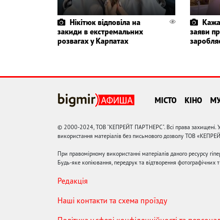
Нікітюк відповіла на
Кажа
закиди в екстремальних
заяви пр
розвагах у Карпатах
заробля
МІСТО
КІНО
М
© 2000-2024, ТОВ "КЕПРЕЙТ ПАРТНЕРС". Всі права захищені. У
використання матеріалів без письмового дозволу ТОВ «КЕПРЕ
При правомірному використанні матеріалів даного ресурсу гіп
Будь-яке копіювання, передрук та відтворення фотографічних тв
Редакція
Наші контакти та схема проїзду
Політика у сфері конфіденційності та персона