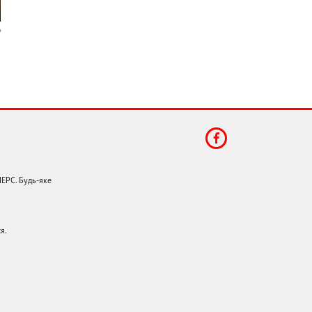
НЕРС. Будь-яке
я.