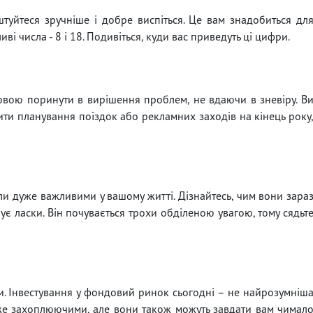
аштуйтеся зручніше і добре виспіться. Це вам знадобиться дл
і числа - 8 і 18. Подивіться, куди вас приведуть ці цифри.
оловою поринути в вирішення проблем, не вдаючи в зневіру. В
шити планування поїздок або рекламних заходів на кінець року
ли дуже важливими у вашому житті. Дізнайтесь, чим вони зара
є ласки. Він почувається трохи обділеною увагою, тому сядьт
и. Інвестування у фондовий ринок сьогодні – не найрозумніш
уже захоплюючими, але вони також можуть завдати вам чимал