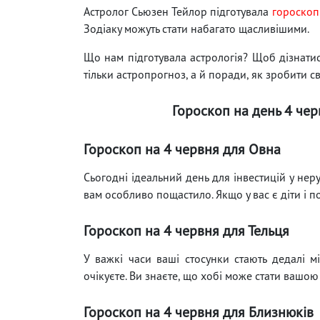
Астролог Сьюзен Тейлор підготувала
гороскоп
Зодіаку можуть стати набагато щасливішими.
Що нам підготувала астрологія? Щоб дізнатися
тільки астропрогноз, а й поради, як зробити с
Гороскоп на день 4 чер
Гороскоп на 4 червня для Овна
Сьогодні ідеальний день для інвестицій у не
вам особливо пощастило. Якщо у вас є діти і п
Гороскоп на 4 червня для Тельця
У важкі часи ваші стосунки стають дедалі 
очікуєте. Ви знаєте, що хобі може стати вашо
Гороскоп на 4 червня для Близнюків