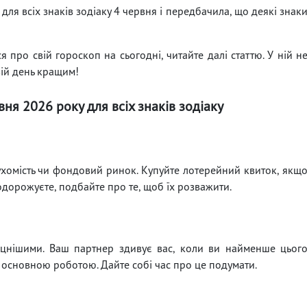
для всіх знаків зодіаку 4 червня і передбачила, що деякі знак
 про свій гороскоп на сьогодні, читайте далі статтю. У ній н
вій день кращим!
вня 2026 року для всіх знаків зодіаку
рухомість чи фондовий ринок. Купуйте лотерейний квиток, якщ
одорожуєте, подбайте про те, щоб їх розважити.
міцнішими. Ваш партнер здивує вас, коли ви найменше цьог
ю основною роботою. Дайте собі час про це подумати.