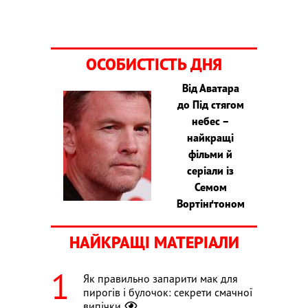
ОСОБИСТІСТЬ ДНЯ
Від Аватара
до Під стягом
небес –
найкращі
фільми й
серіали із
Семом
Вортінґтоном
НАЙКРАЩІ МАТЕРІАЛИ
Як правильно запарити мак для
пирогів і булочок: секрети смачної
випічки