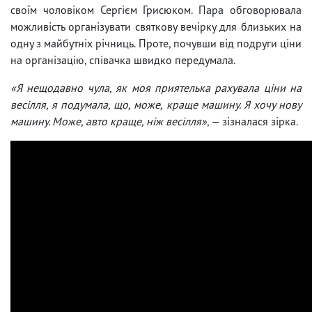
своїм чоловіком Сергієм Грисюком. Пара обговорювала
можливість організувати святкову вечірку для близьких на
одну з майбутніх річниць. Проте, почувши від подруги ціни
на організацію, співачка швидко передумала.
«Я нещодавно чула, як моя приятелька рахувала ціни на
весілля, я подумала, що, може, краще машину. Я хочу нову
машину. Може, авто краще, ніж весілля»
, — зізналася зірка.