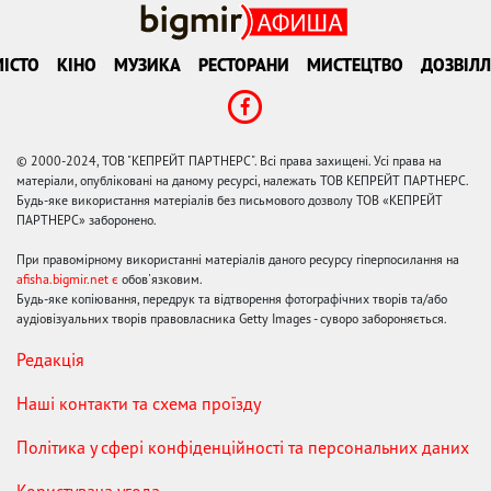
ІСТО
КІНО
МУЗИКА
РЕСТОРАНИ
МИСТЕЦТВО
ДОЗВІЛЛ
© 2000-2024, ТОВ "КЕПРЕЙТ ПАРТНЕРС". Всі права захищені. Усі права на
матеріали, опубліковані на даному ресурсі, належать ТОВ КЕПРЕЙТ ПАРТНЕРС.
Будь-яке використання матеріалів без письмового дозволу ТОВ «КЕПРЕЙТ
ПАРТНЕРС» заборонено.
При правомірному використанні матеріалів даного ресурсу гіперпосилання на
afisha.bigmir.net є
обов'язковим.
Будь-яке копіювання, передрук та відтворення фотографічних творів та/або
аудіовізуальних творів правовласника Getty Images - суворо забороняється.
Редакція
Наші контакти та схема проїзду
Політика у сфері конфіденційності та персональних даних