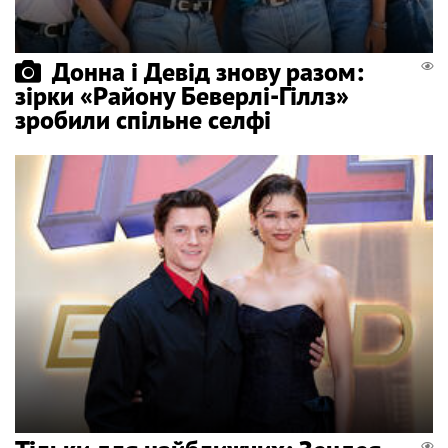
Донна і Девід знову разом:
зірки «Району Беверлі-Гіллз»
зробили спільне селфі