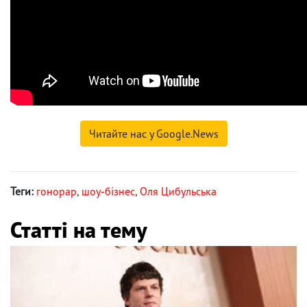
Читайте нас у Google.News
Теги:
гонорар
,
шоу-бізнес
,
Оля Цибульська
Статті на тему