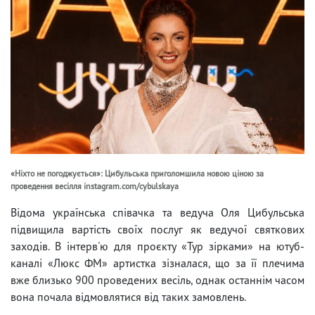
«Ніхто не погоджується»: Цибульська приголомшила новою ціною за
проведення весілля instagram.com/cybulskaya
Відома українська співачка та ведуча Оля Цибульська
підвищила вартість своїх послуг як ведучої святкових
заходів. В інтерв'ю для проєкту «Тур зірками» на ютуб-
каналі «Люкс ФМ» артистка зізналася, що за її плечима
вже близько 900 проведених весіль, однак останнім часом
вона почала відмовлятися від таких замовлень.