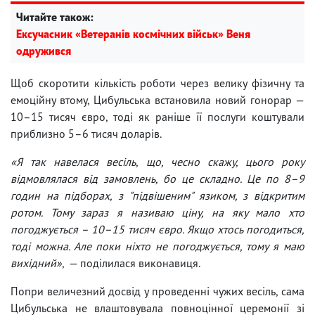
Читайте також:
Ексучасник «Ветеранів космічних військ» Веня
одружився
Щоб скоротити кількість роботи через велику фізичну та
емоційну втому, Цибульська встановила новий гонорар —
10–15 тисяч євро, тоді як раніше її послуги коштували
приблизно 5–6 тисяч доларів.
«Я так навелася весіль, що, чесно скажу, цього року
відмовлялася від замовлень, бо це складно. Це по 8–9
годин на підборах, з "підвішеним" язиком, з відкритим
ротом. Тому зараз я називаю ціну, на яку мало хто
погоджується – 10–15 тисяч євро. Якщо хтось погодиться,
тоді можна. Але поки ніхто не погоджується, тому я маю
вихідний»
, — поділилася виконавиця.
Попри величезний досвід у проведенні чужих весіль, сама
Цибульська не влаштовувала повноцінної церемонії зі