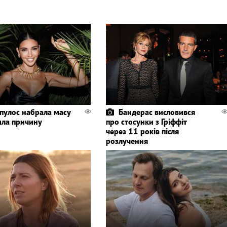
пулос набрала масу
Бандерас висловився
ила причину
про стосунки з Гріффіт
через 11 років після
розлучення