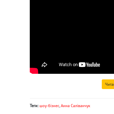
Чита
Теги:
шоу-бізнес
,
Анна Саліванчук