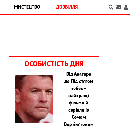
МИСТЕЦТВО
ДОЗВІЛЛЯ
ОСОБИСТІСТЬ ДНЯ
Від Аватара
до Під стягом
небес –
найкращі
фільми й
серіали із
Семом
Вортінґтоном