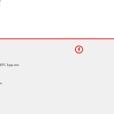
НЕРС. Будь-яке
я.