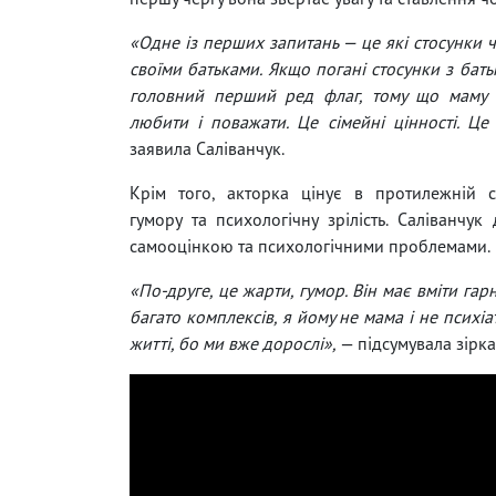
«Одне із перших запитань — це які стосунки ч
своїми батьками. Якщо погані стосунки з бать
головний перший ред флаг, тому що маму і
любити і поважати. Це сімейні цінності. Це
заявила Саліванчук.
Крім того, акторка цінує в протилежній с
гумору та психологічну зрілість. Саліванчу
самооцінкою та психологічними проблемами.
«По-друге, це жарти, гумор. Він має вміти га
багато комплексів, я йому не мама і не психіа
житті, бо ми вже дорослі»,
— підсумувала зірка