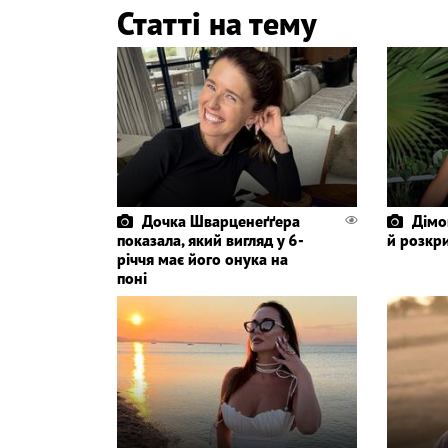
Статті на тему
Дочка Шварценеґґера
Дімо
показала, який вигляд у 6-
й розкр
річчя має його онука на
поні