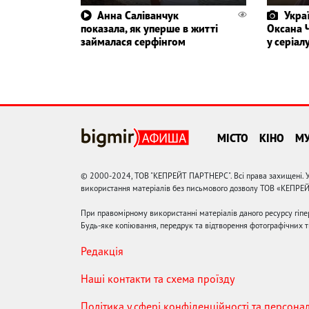
Анна Саліванчук
Укра
показала, як уперше в житті
Оксана 
займалася серфінгом
у серіал
МІСТО
КІНО
М
© 2000-2024, ТОВ "КЕПРЕЙТ ПАРТНЕРС". Всі права захищені. У
використання матеріалів без письмового дозволу ТОВ «КЕПРЕ
При правомірному використанні матеріалів даного ресурсу гіп
Будь-яке копіювання, передрук та відтворення фотографічних тв
Редакція
Наші контакти та схема проїзду
Політика у сфері конфіденційності та персона