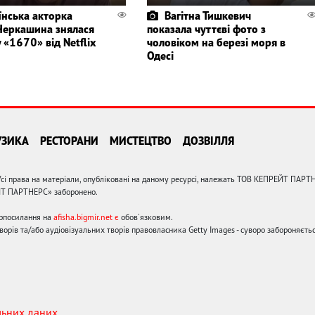
їнська акторка
Вагітна Тишкевич
Черкашина знялася
показала чуттєві фото з
у «1670» від Netflix
чоловіком на березі моря в
Одесі
УЗИКА
РЕСТОРАНИ
МИСТЕЦТВО
ДОЗВІЛЛЯ
сі права на матеріали, опубліковані на даному ресурсі, належать ТОВ КЕПРЕЙТ ПАРТ
ЙТ ПАРТНЕРС» заборонено.
ерпосилання на
afisha.bigmir.net є
обов'язковим.
орів та/або аудіовізуальних творів правовласника Getty Images - суворо забороняєтьс
льних даних