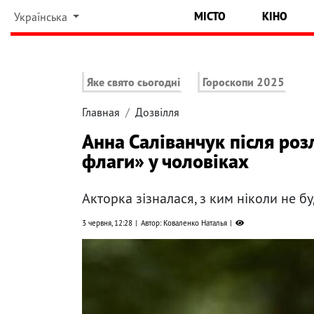
МІСТО
КІНО
Українська
Яке свято сьогодні
Гороскопи 2025
Главная
Дозвілля
Анна Саліванчук після роз
флаги» у чоловіках
Акторка зізналася, з ким ніколи не бу
3 червня, 12:28
Автор: Коваленко Наталья