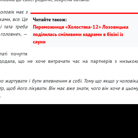
оловік має з
ками, все. Це
Читайте також:
 тата треба
Переможниця «Холостяка-12» Лозовицька
 головне»
, —
поділилась сміливими кадрами в бікіні із
сауни
таті почуття
к додала, що не хоче витрачати час на партнерів з низько
рно жартувати і бути впевненим в собі. Тому що якщо у чоловік
тр, щоб його лікувати. Він має вже знати, чого він хоче в цьом
.