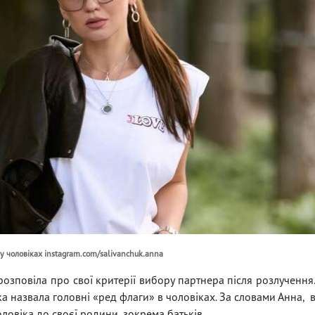
 у чоловіках instagram.com/salivanchuk.anna
розповіла про свої критерії вибору партнера після розлучення
ка назвала головні «ред флаги» в чоловіках. За словами Анна, 
оловіка до своєї родини, зокрема батьків.