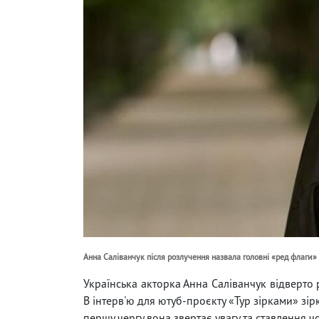
Анна Саліванчук після розлучення назвала головні «ред флаги»
Українська акторка Анна Саліванчук відверто 
В інтерв'ю для ютуб-проєкту «Тур зірками» зір
першу чергу вона звертає увагу та ставлення ч