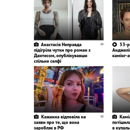
Анастасія Неправда
53-р
підігріла чутки про роман з
Анджелі
Дантесом, опублікувавши
камінг-а
спільне селфі
Кажанна відповіла на
Камі
заяви про те, що вона
потішил
заробляє в РФ
в купаль