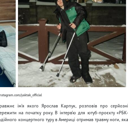
nstagram.com/yaktak_official
равжнє ім’я якого Ярослав Карпук, розповів про серйозн
ережити на початку року. В інтерв’ю для ютуб-проєкту «РБК
агодійного концертного туру в Америці отримав травму ноги, як