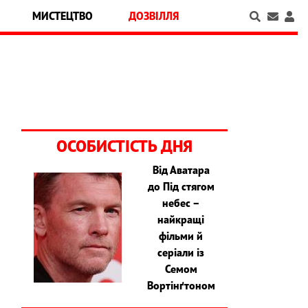
МИСТЕЦТВО
ДОЗВІЛЛЯ
ОСОБИСТІСТЬ ДНЯ
Від Аватара
до Під стягом
небес –
найкращі
фільми й
серіали із
Семом
Вортінґтоном