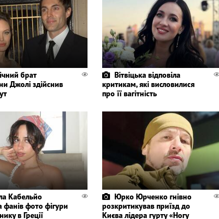
ічний брат
Вітвіцька відповіла
ни Джолі здійснив
критикам, які висловилися
ут
про її вагітність
ла Кабельйо
Юрко Юрченко гнівно
а фанів фото фігури
розкритикував приїзд до
нику в Греції
Києва лідера гурту «Ногу