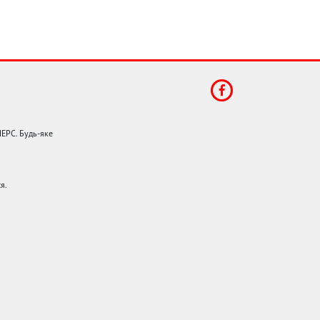
НЕРС. Будь-яке
я.