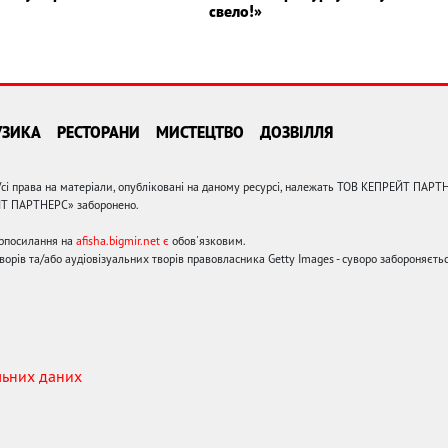
свело!»
УЗИКА
РЕСТОРАНИ
МИСТЕЦТВО
ДОЗВІЛЛЯ
сі права на матеріали, опубліковані на даному ресурсі, належать ТОВ КЕПРЕЙТ ПАРТ
ЙТ ПАРТНЕРС» заборонено.
ерпосилання на
afisha.bigmir.net є
обов'язковим.
орів та/або аудіовізуальних творів правовласника Getty Images - суворо забороняєтьс
льних даних