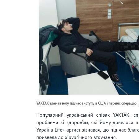
YAKTAK зламав ногу під час виступу в США і переніс операцію i
Популярний український співак YAKTAK, сп
проблеми зі здоров’ям, які йому довелося п
Україна Life» артист зізнався, що під час бл
призвела до хірургічного втручання.