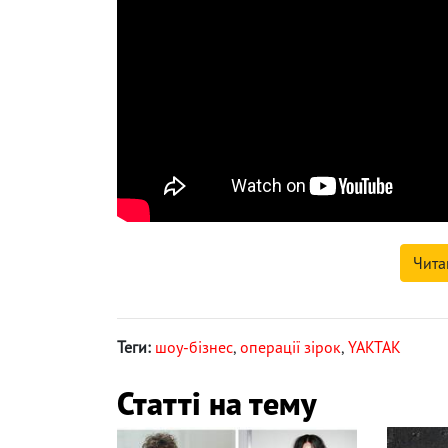
Чита
Теги:
шоу-бізнес
,
операції зірок
,
YAKTAK
Статті на тему