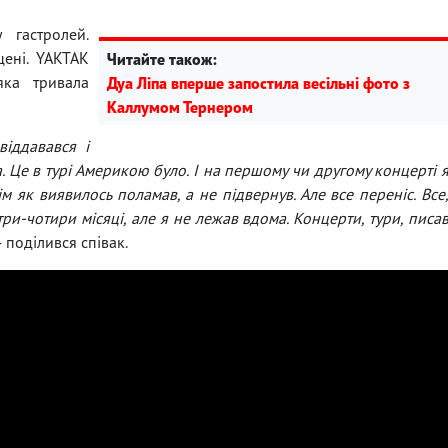
 гастролей.
цені. YAKTAK
Читайте також:
 яка тривала
Дуа Ліпа вперше запостила весільні фото з
Каллумом Тернером
віддавався і
а. Це в турі Америкою було. І на першому чи другому концерті 
ім як виявилось поламав, а не підвернув. Але все переніс. Все
ь три-чотири місяці, але я не лежав вдома. Концерти, тури, писа
— поділився співак.