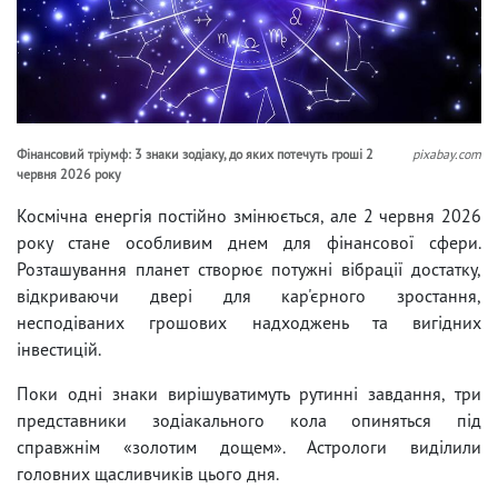
Фінансовий тріумф: 3 знаки зодіаку, до яких потечуть гроші 2
pixabay.com
червня 2026 року
Космічна енергія постійно змінюється, але 2 червня 2026
року стане особливим днем для фінансової сфери.
Розташування планет створює потужні вібрації достатку,
відкриваючи двері для кар'єрного зростання,
несподіваних грошових надходжень та вигідних
інвестицій.
Поки одні знаки вирішуватимуть рутинні завдання, три
представники зодіакального кола опиняться під
справжнім «золотим дощем». Астрологи виділили
головних щасливчиків цього дня.