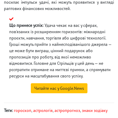
посилає імпульси удачі, які можуть проявитися у вигляді
раптових фінансових можливостей.
Що принесе успіх:
Удача чекає на вас у сферах,
пов'язаних із розширенням горизонтів: міжнародні
проєкти, навчання, торгівля або цифрові технології.
Гроші можуть прийти з найнесподіванішого джерела —
це може бути виграш, цінний подарунок або
пропозиція про роботу, від якої неможливо
відмовитися. Головне для Стрільців у цей день — не
розтратити отримане на миттєві примхи, а спрямувати
ресурси на масштабування свого успіху.
Читайте нас у Google.News
Теги:
гороскоп
,
астрологія
,
астропрогноз
,
знаки зодіаку