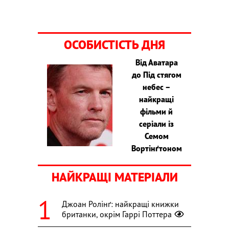
ОСОБИСТІСТЬ ДНЯ
Від Аватара
до Під стягом
небес –
найкращі
фільми й
серіали із
Семом
Вортінґтоном
НАЙКРАЩІ МАТЕРІАЛИ
Джоан Ролінґ: найкращі книжки
британки, окрім Гаррі Поттера