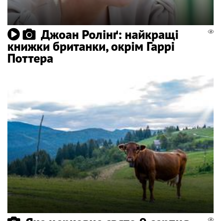
Джоан Ролінґ: найкращі
книжки британки, окрім Гаррі
Поттера