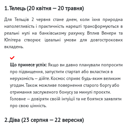
1. Телець (20 квітня — 20 травня)
Для Тельців 2 червня стане днем, коли їхня природна
наполегливість і практичність нарешті трансформуються в
реальні нулі на банківському рахунку. Вплив Венери та
Юпітера створює ідеальні умови для довгострокових
вкладень.
Що принесе успіх:
Якщо ви давно планували попросити
про підвищення, запустити стартап або вкластися в
нерухомість — дійте. Космос сприяє будь-яким великим
угодам. Також можливе повернення старого боргу або
отримання заслуженого бонусу за минулі проєкти.
Головне — довіряти своїй інтуїції та не боятися заявляти
про свою цінність.
2. Діва (23 серпня — 22 вересня)