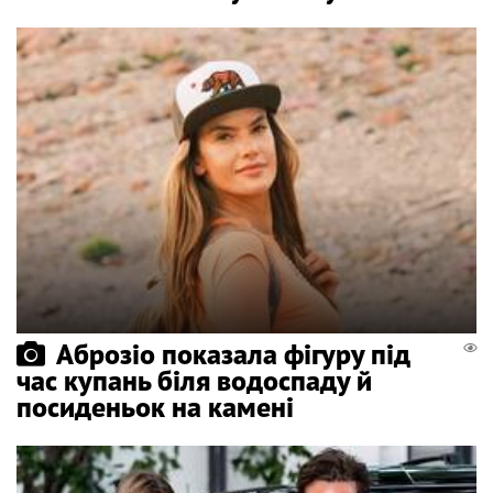
Аброзіо показала фігуру під
час купань біля водоспаду й
посиденьок на камені