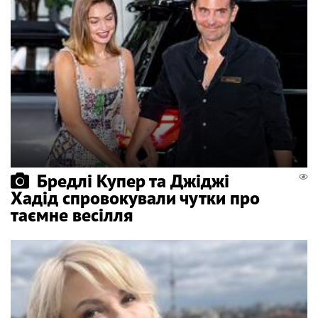
Бредлі Купер та Джіджі
Хадід спровокували чутки про
таємне весілля