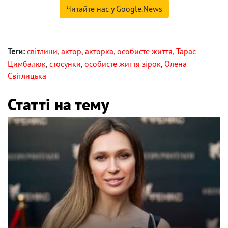
Читайте нас у Google.News
Теги:
світлини
,
актор
,
акторка
,
особисте життя
,
Тарас
Цимбалюк
,
стосунки
,
особисте життя зірок
,
Олена
Світлицька
Статті на тему