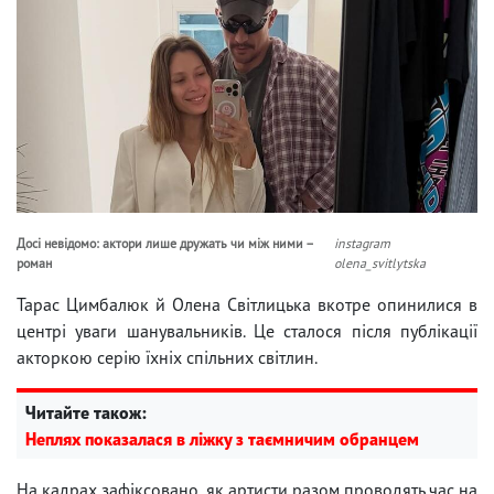
Досі невідомо: актори лише дружать чи між ними –
instagram
роман
olena_svitlytska
Тарас Цимбалюк й Олена Світлицька вкотре опинилися в
центрі уваги шанувальників. Це сталося після публікації
акторкою серію їхніх спільних світлин.
Читайте також:
Неплях показалася в ліжку з таємничим обранцем
На кадрах зафіксовано, як артисти разом проводять час на