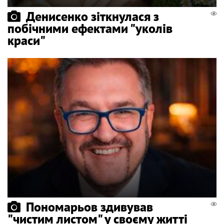
Денисенко зіткнулася з
побічними ефектами "уколів
краси"
Пономарьов здивував
"чистим листом" у своєму житті