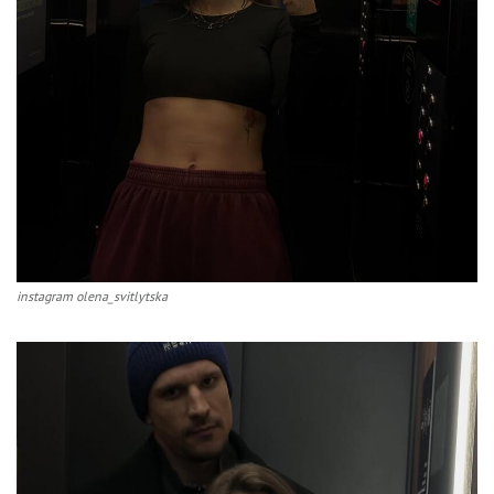
instagram olena_svitlytska