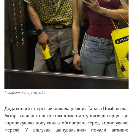
instagram olena_svitlytska
Додатковий інтерес викликала реакція Тараса Цимбалюка.
Актор залишив під постом коментар у вигляді серця, що
спровокувало нову хвилю обговорень серед користувачів
мережі. У відгуках шанувальники почали активно