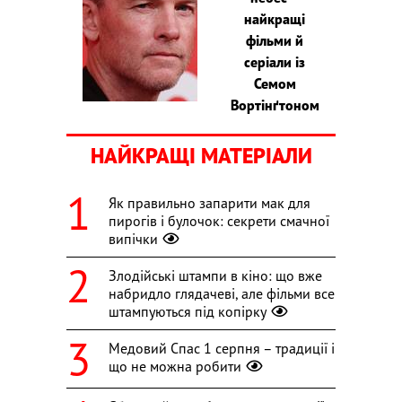
найкращі
фільми й
серіали із
Семом
Вортінґтоном
НАЙКРАЩІ МАТЕРІАЛИ
Як правильно запарити мак для
пирогів і булочок: секрети смачної
випічки
Злодійські штампи в кіно: що вже
набридло глядачеві, але фільми все
штампуються під копірку
Медовий Спас 1 серпня – традиції і
що не можна робити