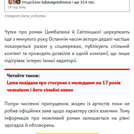
instagram olena_svitlytska
Чутки про роман Цимбалюка й Світлицької циркулюють
іще з минулого року. Останнім часом актори дедалі частіше
показуються разом у соцмережах, публікують спільний
контент та проводять дозвілля в одній компанії, що лише
підігріває інтерес їхньої авдиторії.
Читайте також:
Lama повідала про стосунки з молодшим на 17 років
чоловіком і його сімейні плани
Попри численні припущення, жоден із артистів поки не
робив офіційних заяв щодо характеру своїх взаємин. Тому
інформація про можливий роман залишається на рівні
здогадок й обговорень.