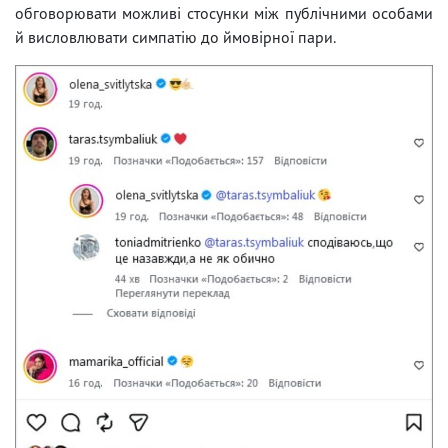
обговорювати можливі стосунки між публічними особами
й висловлювати симпатію до ймовірної пари.