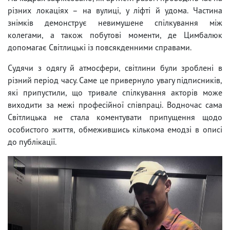
різних локаціях – на вулиці, у ліфті й удома. Частина
знімків демонструє невимушене спілкування між
колегами, а також побутові моменти, де Цимбалюк
допомагає Світлицькі із повсякденними справами.
Судячи з одягу й атмосфери, світлини були зроблені в
різний період часу. Саме це привернуло увагу підписників,
які припустили, що тривале спілкування акторів може
виходити за межі професійної співпраці. Водночас сама
Світлицька не стала коментувати припущення щодо
особистого життя, обмежившись кількома емодзі в описі
до публікації.