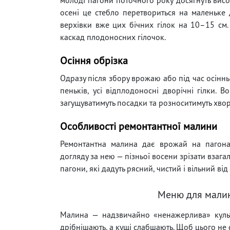
осені це стебло перетвориться на маленьке 
верхівки вже цих бічних гілок на 10–15 см.
каскад плодоносних гілочок.
Осіння обрізка
Одразу після збору врожаю або під час осіннь
пеньків, усі відплодоносні дворічні гілки. 
загущуватимуть посадки та розноситимуть хво
Особливості ремонтантної малини
Ремонтантна малина дає врожай на пагона
догляду за нею — пізньої восени зрізати взагал
пагони, які дадуть рясний, чистий і вільний ві
Меню для малин
Малина — надзвичайно «ненажерлива» куль
дрібнішають, а кущі слабшають. Щоб цього не с