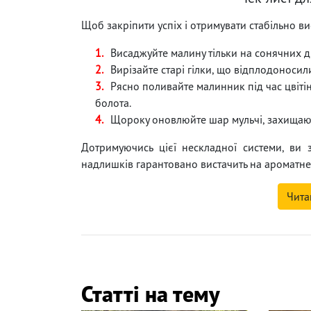
Щоб закріпити успіх і отримувати стабільно ви
Висаджуйте малину тільки на сонячних д
Вирізайте старі гілки, що відплодоносили
Рясно поливайте малинник під час цвітін
болота.
Щороку оновлюйте шар мульчі, захищаюч
Дотримуючись цієї нескладної системи, ви 
надлишків гарантовано вистачить на ароматн
Чита
Статті на тему