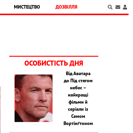
МИСТЕЦТВО
ДОЗВІЛЛЯ
ОСОБИСТІСТЬ ДНЯ
Від Аватара
до Під стягом
небес –
найкращі
фільми й
серіали із
Семом
Вортінґтоном