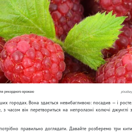
 для рекордного врожаю
pixaba
их городах. Вона здається невибагливою: посадив — і росте
з часом він перетвориться на непролазні колючі джунглі 
отрібно правильно доглядати. Давайте розберемо три кит