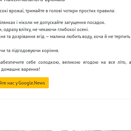
сокі врожаї, тримайте в голові чотири простих правила:
ілянках і ніколи не допускайте загущення посадок.
, одразу влітку, не чекаючи глибокої осені.
ня та дозрівання ягід — малина любить воду, хоча й не терпить
и та підгодовуючи коріння.
забезпечите себе солодкою, великою ягодою на все літо, 
е домашнє варення!
йте нас у Google.News