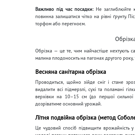
Важливо під час посадки:
Не заглиблюйте ко
повинна залишатися чітко на рівні ґрунту. П
торфом або перегноєм.
Обрізка
Обрізка — це те, чим найчастіше нехтують с
малина плодоносить на пагонах другого року, 
Весняна санітарна обрізка
Проводиться, щойно зійде сніг і стане зро
видалити всі підмерзлі, сухі та поламані гіл
верхівки на 10–15 см (до першої сильної 
дозріватиме основний урожай.
Літня подвійна обрізка (метод Собол
Це чудовий спосіб підвищити врожайність у 
молоді пагони поточного року досягнуть висо