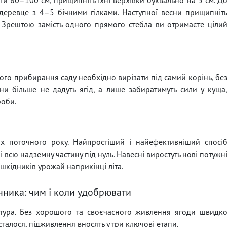
деревце з 4–5 бічними гілками. Наступної весни прищипніт
 Зрештою замість одного прямого стебла ви отримаєте ціли
ого прибирання саду необхідно вирізати під самий корінь, бе
Вони більше не дадуть ягід, а лише забиратимуть сили у куща
роби.
х поточного року. Найпростіший і найефективніший спосі
і всю надземну частину під нуль. Навесні виростуть нові потужн
д шкідників урожай наприкінці літа.
ника: чим і коли удобрювати
тура. Без хорошого та своєчасного живлення ягоди швидк
талося, підживлення вносять у три ключові етапи.