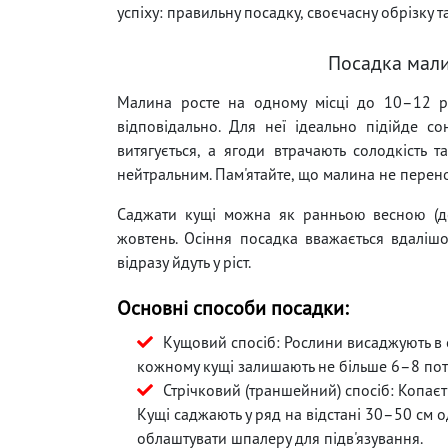
успіху: правильну посадку, своєчасну обрізку 
Посадка мали
Малина росте на одному місці до 10–12 ро
відповідально. Для неї ідеально підійде со
витягується, а ягоди втрачають солодкість 
нейтральним. Пам'ятайте, що малина не перено
Саджати кущі можна як ранньою весною (до
жовтень. Осіння посадка вважається вдалішо
відразу йдуть у ріст.
Основні способи посадки:
Кущовий спосіб: Рослини висаджують в о
кожному кущі залишають не більше 6–8 пот
Стрічковий (траншейний) спосіб: Копає
Кущі саджають у ряд на відстані 30–50 см о
облаштувати шпалеру для підв'язування.