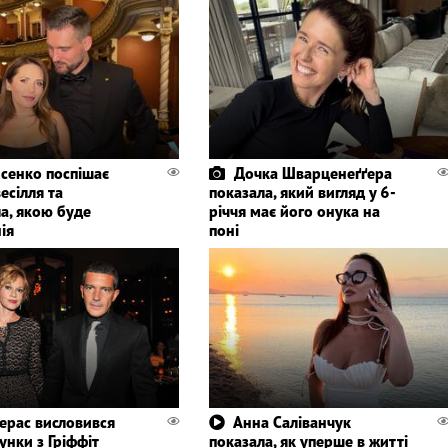
сенко поспішає
Дочка Шварценеґґера
весілля та
показала, який вигляд у 6-
а, якою буде
річчя має його онука на
ія
поні
ерас висловився
Анна Саліванчук
унки з Гріффіт
показала, як уперше в житті