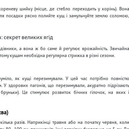
реневу шийку (місце, де стебло переходить у корінь). Вон
ісля посадки рясно полийте кущ і замульчуйте землю соломою
: секрет великих ягід
адівники, а вона ж бо саме й регулює врожайність. Звичайн
тому кущам необхідна регулярна стрижка в різні сезони.
зуміло, як кущі перезимували. У цей час потрібно повніст
ки. У здорових пагонів, що перезимували, акуратно підрізают
бруньки). Це стимулює розвиток бічних гілочок, на яких 
єва)
кілька разів. Наприкінці травня або на початку червня, кол
ти 80–100 см, прищипніть їхні верхівки буквально на 5 см. Д