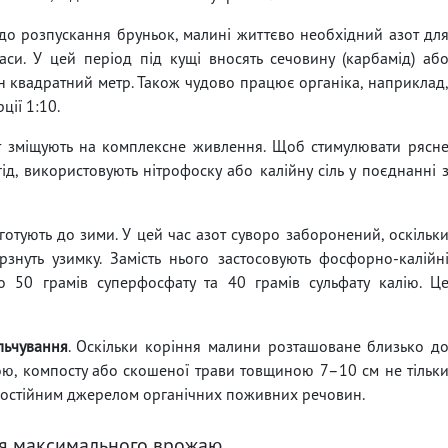
 до розпускання бруньок, малині життєво необхідний азот дл
си. У цей період під кущі вносять сечовину (карбамід) аб
ин квадратний метр. Також чудово працює органіка, наприклад
ції 1:10.
 зміщують на комплексне живлення. Щоб стимулювати рясн
ід, використовують нітрофоску або калійну сіль у поєднанні 
готують до зими. У цей час азот суворо заборонений, оскільк
рзнуть узимку. Замість нього застосовують фосфорно-калійн
 50 грамів суперфосфату та 40 грамів сульфату калію. Ц
льчування
. Оскільки коріння малини розташоване близько д
ою, компосту або скошеної трави товщиною 7–10 см не тільк
 постійним джерелом органічних поживних речовин.
ля максимального врожаю