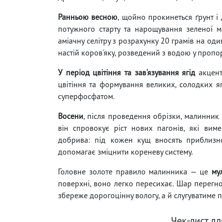
Ранньою весною
, щойно прокинеться ґрунт і
потужного старту та нарощування зеленої ма
аміачну селітру з розрахунку 20 грамів на од
настій коров'яку, розведений з водою у пропор
У період цвітіння та зав'язування ягід
акцент
цвітіння та формування великих, солодких яг
суперфосфатом.
Восени
, після проведення обрізки, малинник 
він спровокує ріст нових пагонів, які виме
добрива: під кожен кущ вносять приблизно
допомагає зміцнити кореневу систему.
Головне золоте правило малинника — це
му
поверхні, воно легко пересихає. Шар перегн
збереже дорогоцінну вологу, а й слугуватиме
Чек-лист д