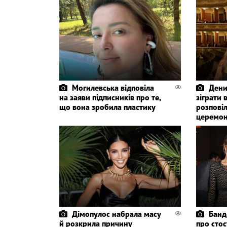
Могилевська відповіла
Дени
на заяви підписників про те,
зіграти 
що вона зробила пластику
розповіл
церемон
Дімопулос набрала масу
Банд
й розкрила причину
про стос