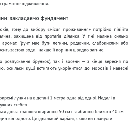
та грамотне підживлення.
ни: закладаємо фундамент
ків, тому до вибору «місця проживання» потрібно підійт
нячна, захищена від протягів ділянка. У тіні малина сильн
та аромат. Грунт має бути легким, родючим, слабокислим аб
сить застою води, інакше її коріння швидко загниє.
 розпускання бруньок), так і восени — з кінця вересня п
ю, оскільки кущі встигають укорінитися до морозів і навесн
кремі лунки на відстані 1 метра одна від одної. Надалі в
ужних стебел.
ться довга траншея шириною 50 см і глибиною близько 40 см.
дин від одного. Це ідеальний варіант, якщо ви плануєте