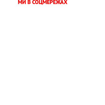
МИ В СОЦМЕРЕЖАХ
и
о
о
о
і