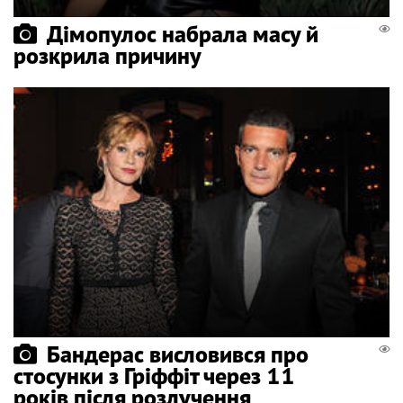
Дімопулос набрала масу й
розкрила причину
Бандерас висловився про
стосунки з Гріффіт через 11
років після розлучення