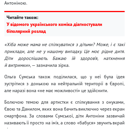
Антоніною.
Читайте також:
У відомого українського коміка діагностували
біполярний розлад
«Хіба може мама не спілкуватися з дітьми? Може, і є такі
приклади, але не у нашому випадку. Це моє рідне дитя.
Діти дорослішають. Бажаю їй здоров’я, натхнення
й витримки»
, — зазначила зірка.
Ольга Сумська також поділилася, що у неї була ідея
зустрітися з донькою на нейтральній території в Європі,
але наразі вона «не має можливості» це здійснити.
Болючою темою для артистки є спілкування з онуками,
Євою та Данилом, яких вона бачить виключно через екран
смартфона. За словами Сумської, діти Антоніни зазвичай
називають її просто на ім'я, а слово «бабуся» звучить вкрай