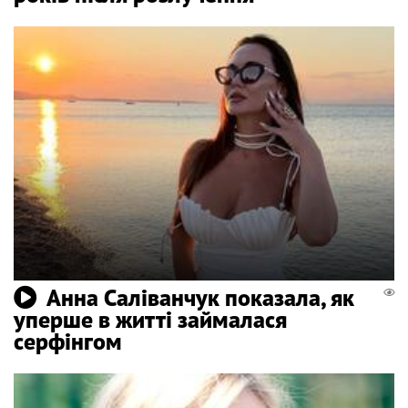
Анна Саліванчук показала, як
уперше в житті займалася
серфінгом