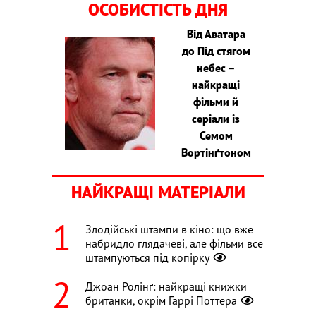
ОСОБИСТІСТЬ ДНЯ
Від Аватара
до Під стягом
небес –
найкращі
фільми й
серіали із
Семом
Вортінґтоном
НАЙКРАЩІ МАТЕРІАЛИ
Злодійські штампи в кіно: що вже
набридло глядачеві, але фільми все
штампуються під копірку
Джоан Ролінґ: найкращі книжки
британки, окрім Гаррі Поттера