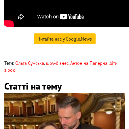
Читайте нас у Google.News
Теги:
Ольга Сумська
,
шоу-бізнес
,
Антоніна Паперна
,
діти
зірок
Статті на тему