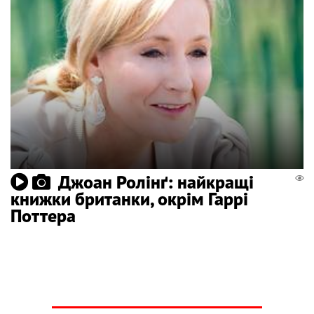
Джоан Ролінґ: найкращі
книжки британки, окрім Гаррі
Поттера