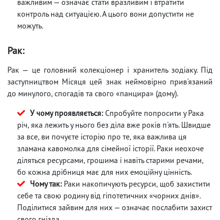
важливим — означає стати вразливим і втратити
контроль над ситуацією. А цього вони допустити не
можуть.
Рак:
Рак — це головний колекціонер і хранитель зодіаку. Під
заступництвом Місяця цей знак неймовірно прив'язаний
до минулого, спогадів та свого «панцира» (дому).
У чому проявляється:
Спробуйте попросити у Рака
річ, яка лежить у нього без діла вже років п'ять. Швидше
за все, ви почуєте історію про те, яка важлива ця
зламана кавомолка для сімейної історії. Раки неохоче
діляться ресурсами, грошима і навіть старими речами,
бо кожна дрібниця має для них емоційну цінність.
Чому так:
Раки накопичують ресурси, щоб захистити
себе та свою родину від гіпотетичних «чорних днів».
Поділитися зайвим для них — означає послабити захист
свого гнізда.