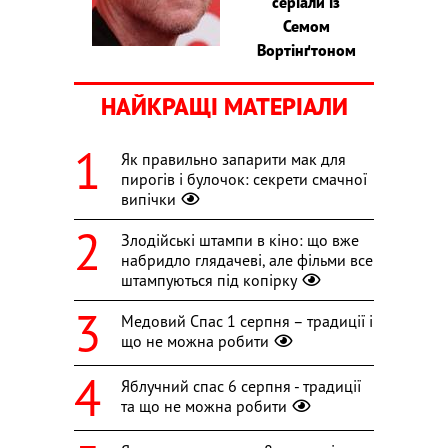
серіали із
Семом
Вортінґтоном
НАЙКРАЩІ МАТЕРІАЛИ
Як правильно запарити мак для
пирогів і булочок: секрети смачної
випічки
Злодійські штампи в кіно: що вже
набридло глядачеві, але фільми все
штампуються під копірку
Медовий Спас 1 серпня – традиції і
що не можна робити
Яблучний спас 6 серпня - традиції
та що не можна робити