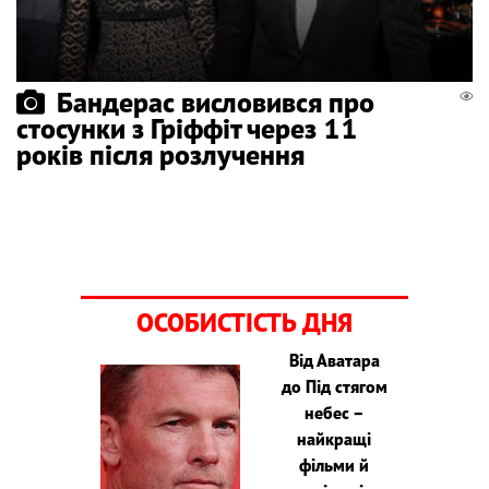
Бандерас висловився про
стосунки з Гріффіт через 11
років після розлучення
ОСОБИСТІСТЬ ДНЯ
Від Аватара
до Під стягом
небес –
найкращі
фільми й