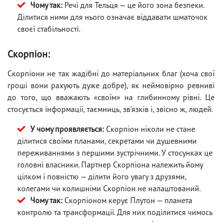
Чому так:
Речі для Тельця — це його зона безпеки.
Ділитися ними для нього означає віддавати шматочок
своєї стабільності.
Скорпіон:
Скорпіони не так жадібні до матеріальних благ (хоча свої
гроші вони рахують дуже добре), як неймовірно ревниві
до того, що вважають «своїм» на глибинному рівні. Це
стосується інформації, таємниць, зв'язків і, звісно ж, людей.
У чому проявляється:
Скорпіон ніколи не стане
ділитися своїми планами, секретами чи душевними
переживаннями з першими зустрічними. У стосунках це
головні власники. Партнер Скорпіона належить йому
цілком і повністю — ділити його увагу з друзями,
колегами чи колишніми Скорпіон не налаштований.
Чому так:
Скорпіоном керує Плутон — планета
контролю та трансформації. Для них поділитися чимось