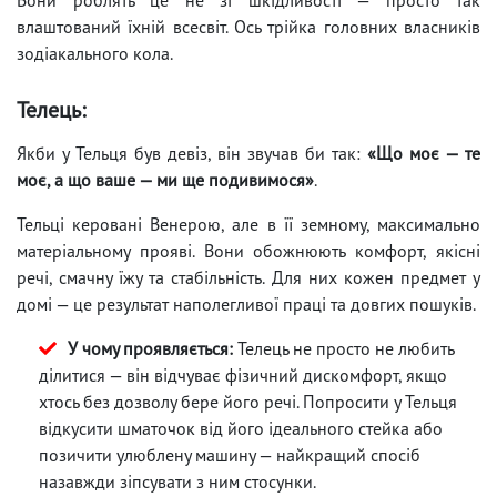
влаштований їхній всесвіт. Ось трійка головних власників
зодіакального кола.
Телець:
Якби у Тельця був девіз, він звучав би так:
«Що моє — те
моє, а що ваше — ми ще подивимося»
.
Тельці керовані Венерою, але в її земному, максимально
матеріальному прояві. Вони обожнюють комфорт, якісні
речі, смачну їжу та стабільність. Для них кожен предмет у
домі — це результат наполегливої праці та довгих пошуків.
У чому проявляється:
Телець не просто не любить
ділитися — він відчуває фізичний дискомфорт, якщо
хтось без дозволу бере його речі. Попросити у Тельця
відкусити шматочок від його ідеального стейка або
позичити улюблену машину — найкращий спосіб
назавжди зіпсувати з ним стосунки.