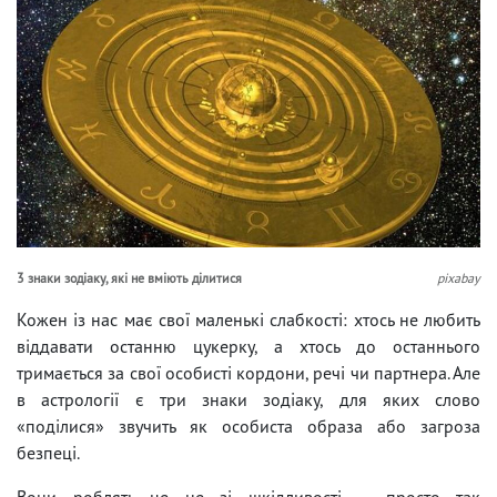
3 знаки зодіаку, які не вміють ділитися
pixabay
Кожен із нас має свої маленькі слабкості: хтось не любить
віддавати останню цукерку, а хтось до останнього
тримається за свої особисті кордони, речі чи партнера. Але
в астрології є три знаки зодіаку, для яких слово
«поділися» звучить як особиста образа або загроза
безпеці.
Вони роблять це не зі шкідливості — просто так