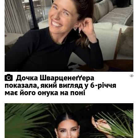
Дочка Шварценеґґера
показала, який вигляд у 6-річчя
має його онука на поні