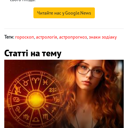
Читайте нас у Google.News
Теги:
гороскоп
,
астрологія
,
астропрогноз
,
знаки зодіаку
Статті на тему