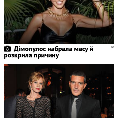
Дімопулос набрала масу й
розкрила причину