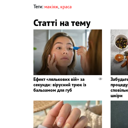
Теги:
макіяж
,
краса
Статті на тему
Ефект «лялькових вій» за
Забудьте
секунди: вірусний трюк із
процедур
бальзамом для губ
сповіль
шкіри