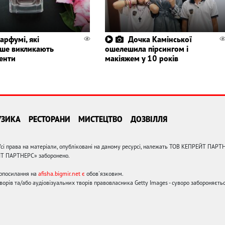
парфумі, які
Дочка Камінської
іше викликають
ошелешила пірсингом і
енти
макіяжем у 10 років
УЗИКА
РЕСТОРАНИ
МИСТЕЦТВО
ДОЗВІЛЛЯ
сі права на матеріали, опубліковані на даному ресурсі, належать ТОВ КЕПРЕЙТ ПАРТ
ЙТ ПАРТНЕРС» заборонено.
ерпосилання на
afisha.bigmir.net є
обов'язковим.
орів та/або аудіовізуальних творів правовласника Getty Images - суворо забороняєтьс