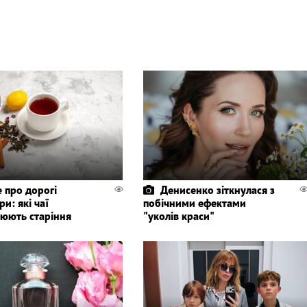
 про дорогі
Денисенко зіткнулася з
и: які чаї
побічними ефектами
нюють старіння
"уколів краси"