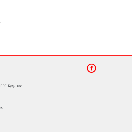
НЕРС. Будь-яке
я.