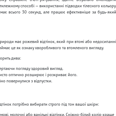
отилежному способі — використанні підводки тілесного кольору
аймає всього 30 секунд, але працює ефективніше за будь-яки
 природи має рожевий відтінок, який при втомі або недосипанн
иймає це як ознаку хворобливого та втомленого вигляду.
орить дива:
вертаючи погляду здоровий вигляд.
чисто оптично розширює і розкриває його.
йно повернулися з відпустки.
ідтінок потрібно вибирати строго під тон вашої шкіри:
емові, молочні або ванільні відтінки. Сніжно-білий колір краще