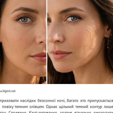
a.bigmir.net
приховати наслідки безсонної ночі, багато хто припускаєтьс
 повіку темним олівцем. Однак щільний темний контур лиш
іку. Справжнє б'юті-рятування, здатне візуально омолодит