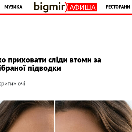
МУЗИКА
РЕСТОРАНИ
ко приховати сліди втоми за
ібраної підводки
крити» очі