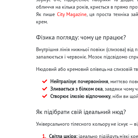
обличчя на кілька років, криється в прямо пр
Як пише
City Magazine
, ця проста техніка з
крем.
Фізика погляду: чому це працює?
Внутрішня лінія нижньої повіки (слизова) від
запалюється і червоніє. Мозок підсвідомо спр
Нюдовий або кремовий олівець на слизовій тв
Нейтралізує почервоніння
, миттєво по
Зливається з білком ока
, завдяки чому 
Створює ілюзію відпочинку
, ніби ви що
Як підібрати свій ідеальний нюд?
Універсального тілесного кольору не існує — в
Світла шкіра:
ідеально підійдуть м'які кр