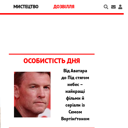
МИСТЕЦТВО
ДОЗВІЛЛЯ
ОСОБИСТІСТЬ ДНЯ
Від Аватара
до Під стягом
небес –
найкращі
фільми й
серіали із
Семом
Вортінґтоном