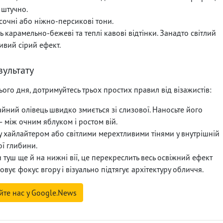
 штучно.
сочні або ніжно-персикові тони.
карамельно-бежеві та теплі кавові відтінки. Занадто світлий
ивий сірий ефект.
зультату
го дня, дотримуйтесь трьох простих правил від візажистів:
йний олівець швидко змиється зі слизової. Наносьте його
 між очним яблуком і ростом вій.
у хайлайтером або світлими мерехтливими тінями у внутрішній
ої глибини.
 туш ще й на нижні вії, це перекреслить весь освіжний ефект
вує фокус вгору і візуально підтягує архітектуру обличчя.
йте нас у Google.News