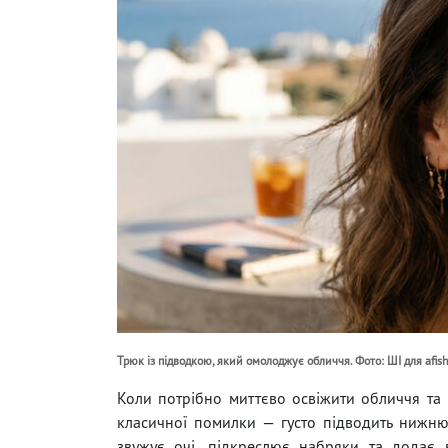
Трюк із підводкою, який омолоджує обличчя. Фото: ШІ для afish
Коли потрібно миттєво освіжити обличчя та 
класичної помилки — густо підводить нижню
звужує очі, підкреслює набряки та додає в