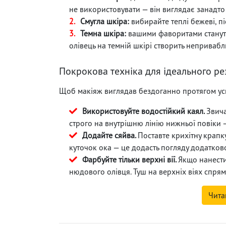
не використовувати — він виглядає занадто
Смугла шкіра:
вибирайте теплі бежеві, пі
Темна шкіра:
вашими фаворитами стануть 
олівець на темній шкірі створить непривабл
Покрокова техніка для ідеального ре
Щоб макіяж виглядав бездоганно протягом усьо
Використовуйте водостійкий каял.
Звича
строго на внутрішню лінію нижньої повіки —
Додайте сяйва.
Поставте крихітну крапк
куточок ока — це додасть погляду додатков
Фарбуйте тільки верхні вії.
Якщо нанести
нюдового олівця. Туш на верхніх віях спрямо
Чита