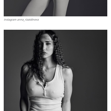
instagram anna_rizatdinova