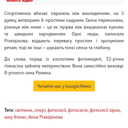
Спортсменка вбачає паралель між викладеними, на її
думку, витворами й простими кадрами. Ганна переконана,
різниця між ними – це як прірва між вишуканою кухнею
та швидким харчуванням. Одні люди, написала
Різатдінова, віддають перевагу простим і зрозумілим
речам, тоді як інші – шукають тонкі сенси та глибину.
До слова, поряд із клопотами фотомоделі, 32-річна
гімнастка зайнята материнством. Вона самостійно виховує
8-річного сина Романа.
Читайте нас у Google.News
Теги:
світлини
,
спорт
,
фотосесії
,
фотосесія
,
фотосесії зірок
,
шоу-бізнес
,
Анна Різатдінова