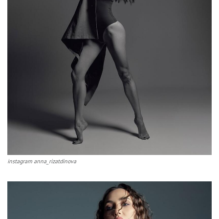
instagram anna_rizatdinova