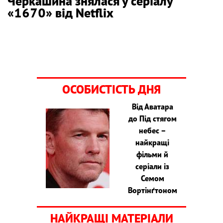
Черкашина знялася у серіалу
«1670» від Netflix
ОСОБИСТІСТЬ ДНЯ
Від Аватара
до Під стягом
небес –
найкращі
фільми й
серіали із
Семом
Вортінґтоном
НАЙКРАЩІ МАТЕРІАЛИ