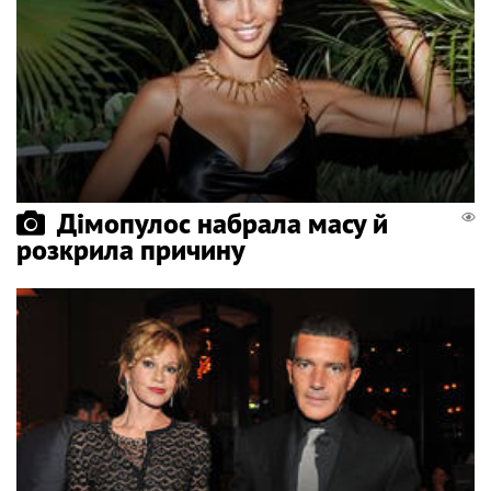
Дімопулос набрала масу й
розкрила причину