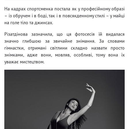
На кадрах спортсменка постала як у професійному образі
– із обручем і в боді, так і в повсякденному стилі – у майці
на голе тіло та джинсах.
Різатдінова зазначила, що ця фотосесія їй видалася
значно глибшою за звичайне знімання. За словами
гімнастки, отримані світлини складно назвати просто
знімками, адже вони, мовляв, особливі, тому вона їх
уважає мистецтвом.