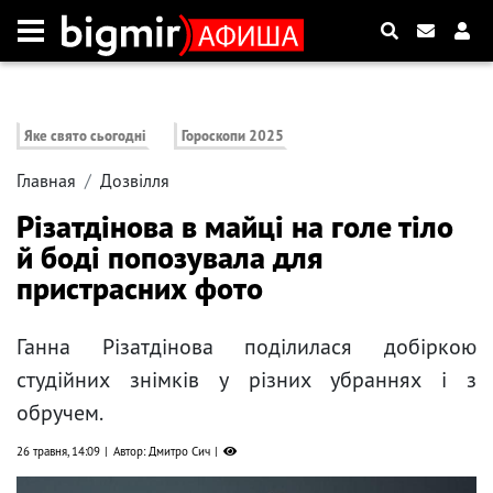
Яке свято сьогодні
Гороскопи 2025
Главная
Дозвілля
Різатдінова в майці на голе тіло
й боді попозувала для
пристрасних фото
Ганна Різатдінова поділилася добіркою
студійних знімків у різних убраннях і з
обручем.
26 травня, 14:09
Автор: Дмитро Сич