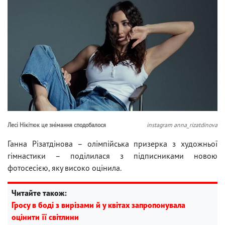
Лесі Нікітюк це знімання сподобалося
instagram anna_rizatdinova
Ганна Різатдінова – олімпійська призерка з художньої
гімнастики – поділилася з підписниками новою
фотосесією, яку високо оцінила.
Читайте також:
Гросу в боді з вирізами й у квітах запропонувала
оцінити її світлини