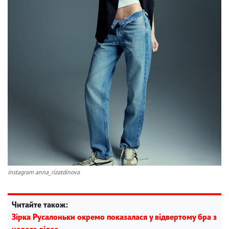
instagram anna_rizatdinova
Читайте також:
Зірка Русалоньки окремо показалася у відвертому бра з
нового відео