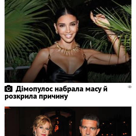
Дімопулос набрала масу й
розкрила причину