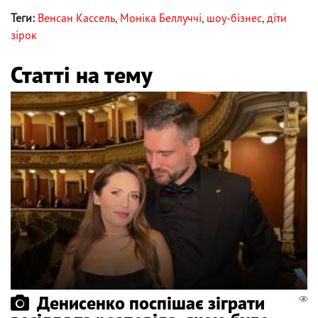
Теги:
Венсан Кассель
,
Моніка Беллуччі
,
шоу-бізнес
,
діти
зірок
Статті на тему
Денисенко поспішає зіграти