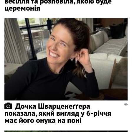
весілля та розповіла, якою буде
церемонія
Дочка Шварценеґґера
показала, який вигляд у 6-річчя
має його онука на поні