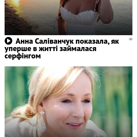
Анна Саліванчук показала, як
уперше в житті займалася
серфінгом