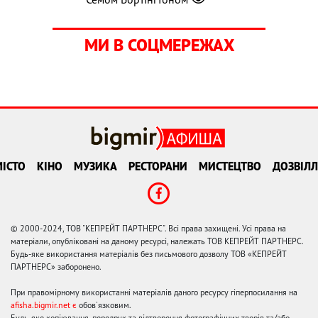
МИ В СОЦМЕРЕЖАХ
ІСТО
КІНО
МУЗИКА
РЕСТОРАНИ
МИСТЕЦТВО
ДОЗВІЛЛ
© 2000-2024, ТОВ "КЕПРЕЙТ ПАРТНЕРС". Всі права захищені. Усі права на
матеріали, опубліковані на даному ресурсі, належать ТОВ КЕПРЕЙТ ПАРТНЕРС.
Будь-яке використання матеріалів без письмового дозволу ТОВ «КЕПРЕЙТ
ПАРТНЕРС» заборонено.
При правомірному використанні матеріалів даного ресурсу гіперпосилання на
afisha.bigmir.net є
обов'язковим.
Будь-яке копіювання, передрук та відтворення фотографічних творів та/або