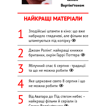
Вортінґтоном
НАЙКРАЩІ МАТЕРІАЛИ
Злодійські штампи в кіно: що вже
набридло глядачеві, але фільми все
штампуються під копірку
Джоан Ролінґ: найкращі книжки
британки, окрім Гаррі Поттера
Яблучний спас 6 серпня - традиції
та що не можна робити
Яке церковне свято 8 серпня і що
не можна робити
Від Аватара до Під стягом небес –
найкращі фільми й серіали із
Семом Вортінґтоном