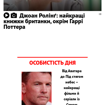
Джоан Ролінґ: найкращі
книжки британки, окрім Гаррі
Поттера
ОСОБИСТІСТЬ ДНЯ
Від Аватара
до Під стягом
небес –
найкращі
фільми й
серіали із
Семом