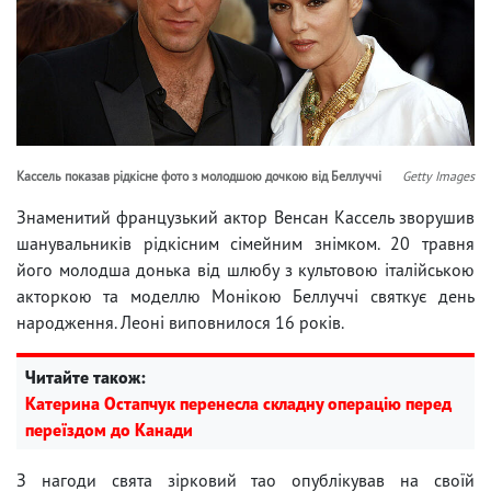
Кассель показав рідкісне фото з молодшою ​​дочкою від Беллуччі
Getty Images
Знаменитий французький актор Венсан Кассель зворушив
шанувальників рідкісним сімейним знімком. 20 травня
його молодша донька від шлюбу з культовою італійською
акторкою та моделлю Монікою Беллуччі святкує день
народження. Леоні виповнилося 16 років.
Читайте також:
Катерина Остапчук перенесла складну операцію перед
переїздом до Канади
З нагоди свята зірковий тао опублікував на своїй