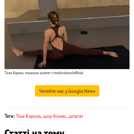
Тина Кароль показала шпагат t.me/tinakarolofficial
Читайте нас у Google.News
Теги:
Тіна Кароль
,
шоу-бізнес
,
шпагат
Статті на тему