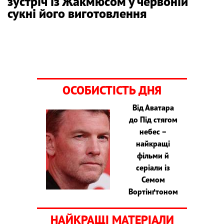
зустріч із Жакмюсом у червоній
сукні його виготовлення
ОСОБИСТІСТЬ ДНЯ
Від Аватара
до Під стягом
небес –
найкращі
фільми й
серіали із
Семом
Вортінґтоном
НАЙКРАЩІ МАТЕРІАЛИ