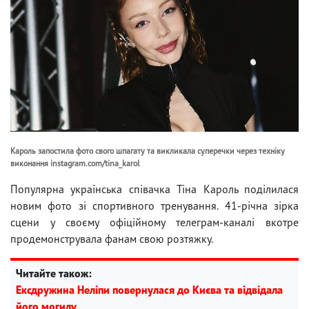
Кароль запостила фото свого шпагату та викликала суперечки через техніку
виконання instagram.com/tina_karol
Популярна українська співачка Тіна Кароль поділилася
новим фото зі спортивного тренування. 41-річна зірка
сцени у своєму офіційному телеграм-каналі вкотре
продемонструвала фанам свою розтяжку.
Читайте також:
Ексдружина Неліпи повернулася до Києва та відвідала
його могилу