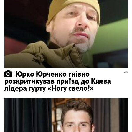
Юрко Юрченко гнівно
розкритикував приїзд до Києва
лідера гурту «Ногу свело!»