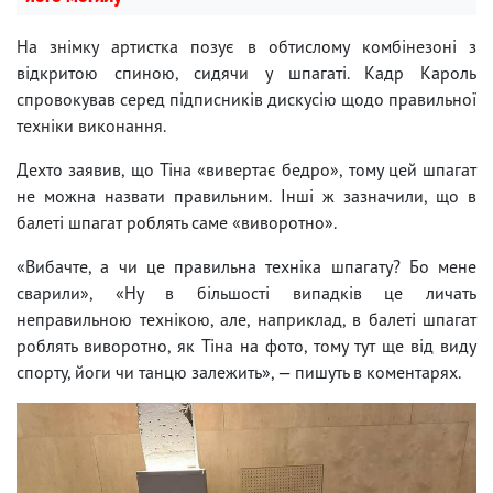
На знімку артистка позує в обтислому комбінезоні з
відкритою спиною, сидячи у шпагаті. Кадр Кароль
спровокував серед підписників дискусію щодо правильної
техніки виконання.
Дехто заявив, що Тіна «вивертає бедро», тому цей шпагат
не можна назвати правильним. Інші ж зазначили, що в
балеті шпагат роблять саме «виворотно».
«Вибачте, а чи це правильна техніка шпагату? Бо мене
сварили», «Ну в більшості випадків це личать
неправильною технікою, але, наприклад, в балеті шпагат
роблять виворотно, як Тіна на фото, тому тут ще від виду
спорту, йоги чи танцю залежить», — пишуть в коментарях.