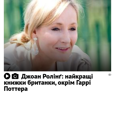
Джоан Ролінґ: найкращі
книжки британки, окрім Гаррі
Поттера