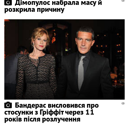
Дімопулос набрала масу й
розкрила причину
Бандерас висловився про
стосунки з Гріффіт через 11
років після розлучення