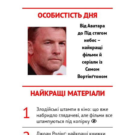
ОСОБИСТІСТЬ ДНЯ
Від Аватара
до Під стягом
небес –
найкращі
фільми й
серіали із
Семом
Вортінґтоном
НАЙКРАЩІ МАТЕРІАЛИ
Злодійські штампи в кіно: що вже
набридло глядачеві, але фільми все
штампуються під копірку
Джоан Ролінґ: найкращі книжки