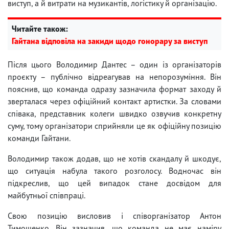
виступ, а й витрати на музикантів, логістику й організацію.
Читайте також:
Гайтана відповіла на закиди щодо гонорару за виступ
Після цього Володимир Дантес – один із організаторів
проєкту – публічно відреагував на непорозуміння. Він
пояснив, що команда одразу зазначила формат заходу й
зверталася через офіційний контакт артистки. За словами
співака, представник колеги швидко озвучив конкретну
суму, тому організатори сприйняли це як офіційну позицію
команди Гайтани.
Володимир також додав, що не хотів скандалу й шкодує,
що ситуація набула такого розголосу. Водночас він
підкреслив, що цей випадок стане досвідом для
майбутньої співпраці.
Свою позицію висловив і співорганізатор Антон
Тимошенко. Він зазначив, що команда не має наміру