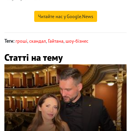
Читайте нас у Google.News
Теги:
гроші
,
скандал
,
Гайтана
,
шоу-бізнес
Статті на тему