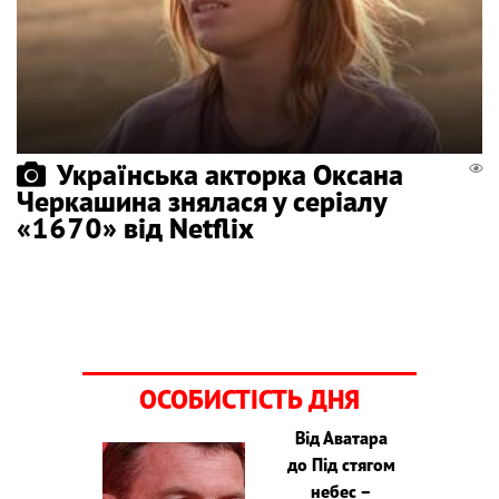
Українська акторка Оксана
Черкашина знялася у серіалу
«1670» від Netflix
ОСОБИСТІСТЬ ДНЯ
Від Аватара
до Під стягом
небес –