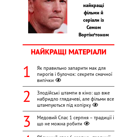
найкращі
фільми й
серіали із
Семом
Вортінґтоном
НАЙКРАЩІ МАТЕРІАЛИ
Як правильно запарити мак для
пирогів і булочок: секрети смачної
випічки
Злодійські штампи в кіно: що вже
набридло глядачеві, але фільми все
штампуються під копірку
Медовий Спас 1 серпня – традиції і
що не можна робити