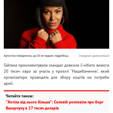
Артистка повідомила, що їй не надали подробиць
instagram gaitanamusic
Гайтана прокоментувала скандал довкола її нібито вимоги
20 тисяч євро за участь у проєкті "Нашебачення", який
організатори проводять для збору коштів на потреби
армії.
Читайте також:
"Хотіла від нього більше": Соловій розповіла про борг
Вакарчуку в 27 тисяч доларів