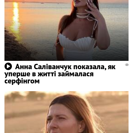
Анна Саліванчук показала, як
уперше в житті займалася
серфінгом