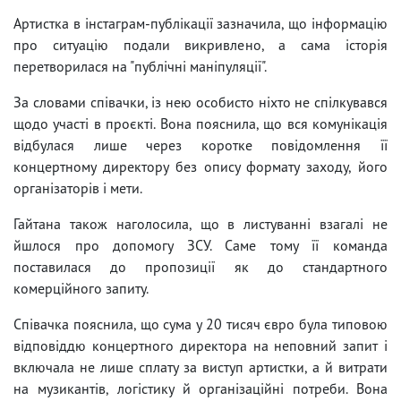
Артистка в інстаграм-публікації зазначила, що інформацію
про ситуацію подали викривлено, а сама історія
перетворилася на "публічні маніпуляції".
За словами співачки, із нею особисто ніхто не спілкувався
щодо участі в проєкті. Вона пояснила, що вся комунікація
відбулася лише через коротке повідомлення її
концертному директору без опису формату заходу, його
організаторів і мети.
Гайтана також наголосила, що в листуванні взагалі не
йшлося про допомогу ЗСУ. Саме тому її команда
поставилася до пропозиції як до стандартного
комерційного запиту.
Співачка пояснила, що сума у 20 тисяч євро була типовою
відповіддю концертного директора на неповний запит і
включала не лише сплату за виступ артистки, а й витрати
на музикантів, логістику й організаційні потреби. Вона