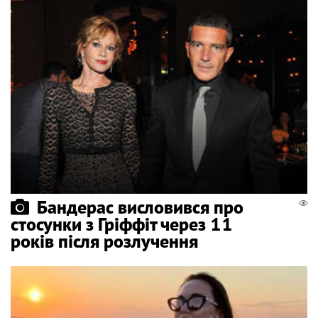
Бандерас висловився про
стосунки з Гріффіт через 11
років після розлучення