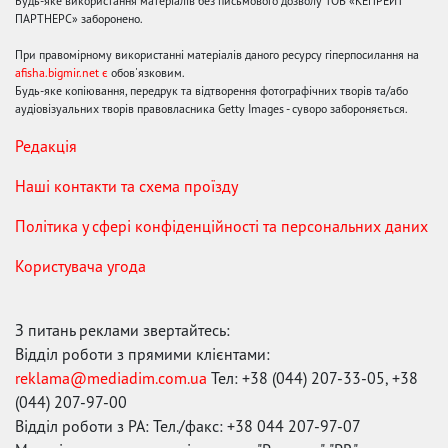
Будь-яке використання матеріалів без письмового дозволу ТОВ «КЕПРЕЙТ
ПАРТНЕРС» заборонено.
При правомірному використанні матеріалів даного ресурсу гіперпосилання на
afisha.bigmir.net є
обов'язковим.
Будь-яке копіювання, передрук та відтворення фотографічних творів та/або
аудіовізуальних творів правовласника Getty Images - суворо забороняється.
Редакція
Наші контакти та схема проїзду
Політика у сфері конфіденційності та персональних даних
Користувача угода
З питань реклами звертайтесь:
Відділ роботи з прямими клієнтами:
reklama@mediadim.com.ua
Тел: +38 (044) 207-33-05, +38
(044) 207-97-00
Відділ роботи з РА: Тел./факс: +38 044 207-97-07