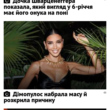
Дочка Шварценеґґера
показала, який вигляд у 6-річчя
має його онука на поні
Дімопулос набрала масу й
розкрила причину