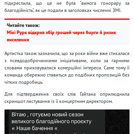
підкреслила, що це не була "вимога гонорару за
благодійність", як це подали в заголовках численні ЗМІ.
Читайте також:
Мікі Рурк відкрив збір грошей через борги й ризик
виселення
Артистка також зазначила, що за роки війни вже стикалася
з псевдодоброчинними ініціативами, коли за гарними
словами приховувалися комерційні інтереси. Саме тому її
команда обережно ставиться до подібних пропозицій без
чітких подробиць.
Для підтвердження своїх слів Гайтана оприлюднила
скриншот листування із її концертним директором.