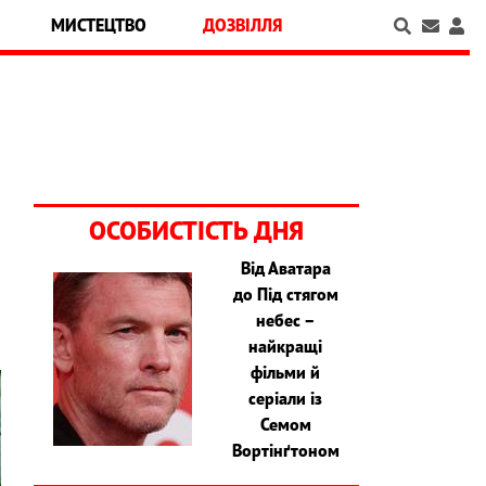
МИСТЕЦТВО
ДОЗВІЛЛЯ
ОСОБИСТІСТЬ ДНЯ
Від Аватара
до Під стягом
небес –
найкращі
фільми й
серіали із
Семом
Вортінґтоном