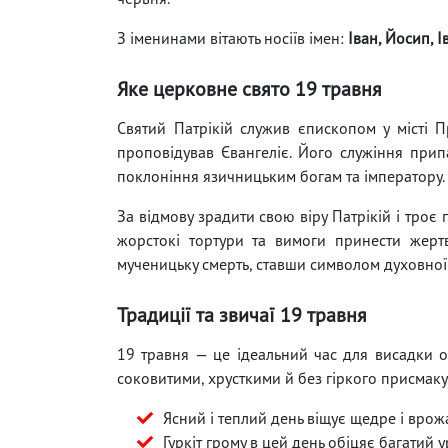
З іменинами вітають носіїв імен:
Іван, Йосип, І
Яке церковне свято 19 травня
Святий Патрікій служив єпископом у місті П
проповідував Євангеліє. Його служіння прип
поклоніння язичницьким богам та імператору.
За відмову зрадити свою віру Патрікій і троє
жорстокі тортури та вимоги принести жер
мученицьку смерть, ставши символом духовної
Традиції та звичаї 19 травня
19 травня — це ідеальний час для висадки огі
соковитими, хрусткими й без гіркого присмаку
Ясний і теплий день віщує щедре і врожа
Гуркіт грому в цей день обіцяє багатий 