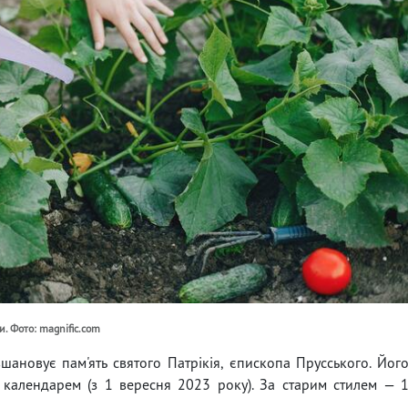
и. Фото: magnific.com
шановує пам'ять святого Патрікія, єпископа Прусського. Йог
календарем (з 1 вересня 2023 року). За старим стилем — 