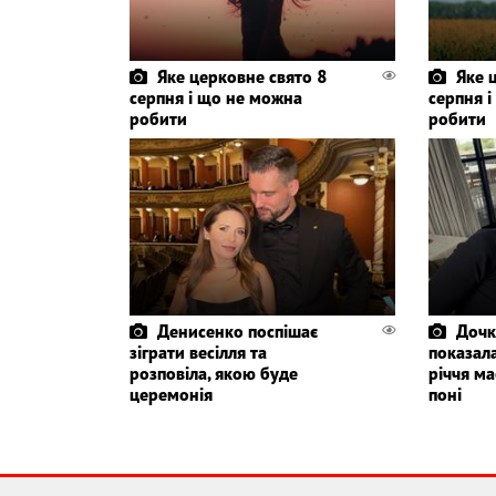
Яке церковне свято 8
Яке 
серпня і що не можна
серпня 
робити
робити
Денисенко поспішає
Дочк
зіграти весілля та
показала
розповіла, якою буде
річчя ма
церемонія
поні