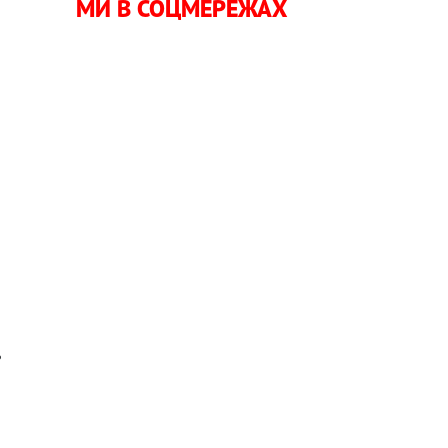
МИ В СОЦМЕРЕЖАХ
а
и
и
и
ь