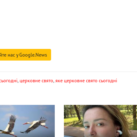
йте нас у Google.News
сьогодні
,
церковне свято
,
яке церковне свято сьогодні