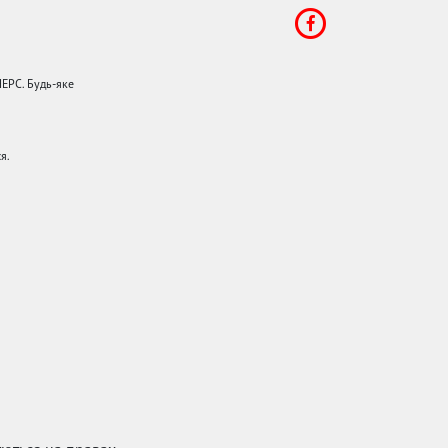
НЕРС. Будь-яке
я.