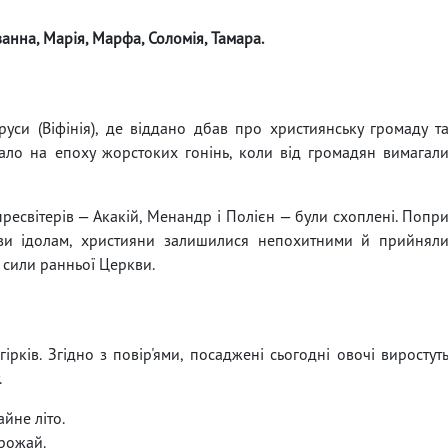
ванна, Марія, Марфа, Соломія, Тамара.
руси (Віфінія), де віддано дбав про християнську громаду т
ало на епоху жорстоких гонінь, коли від громадян вимагал
 пресвітерів — Акакій, Менандр і Полієн — були схоплені. Попр
тви ідолам, християни залишилися непохитними й прийнял
 сили ранньої Церкви.
рків. Згідно з повір'ями, посаджені сьогодні овочі виростут
.
йне літо.
урожай.