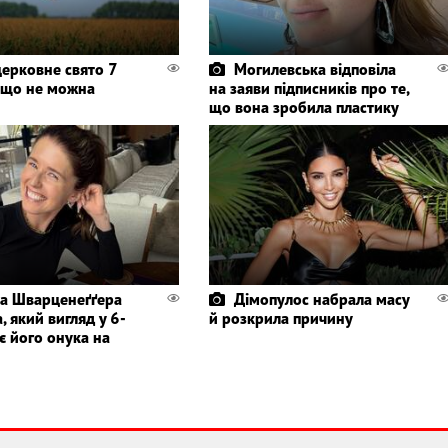
церковне свято 7
Могилевська відповіла
і що не можна
на заяви підписників про те,
що вона зробила пластику
а Шварценеґґера
Дімопулос набрала масу
, який вигляд у 6-
й розкрила причину
є його онука на