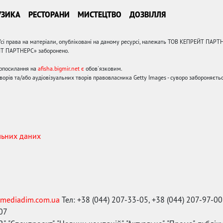
УЗИКА
РЕСТОРАНИ
МИСТЕЦТВО
ДОЗВІЛЛЯ
сі права на матеріали, опубліковані на даному ресурсі, належать ТОВ КЕПРЕЙТ ПАРТ
ЙТ ПАРТНЕРС» заборонено.
ерпосилання на
afisha.bigmir.net є
обов'язковим.
орів та/або аудіовізуальних творів правовласника Getty Images - суворо забороняєтьс
льних даних
mediadim.com.ua
Тел: +38 (044) 207-33-05, +38 (044) 207-97-00
-07