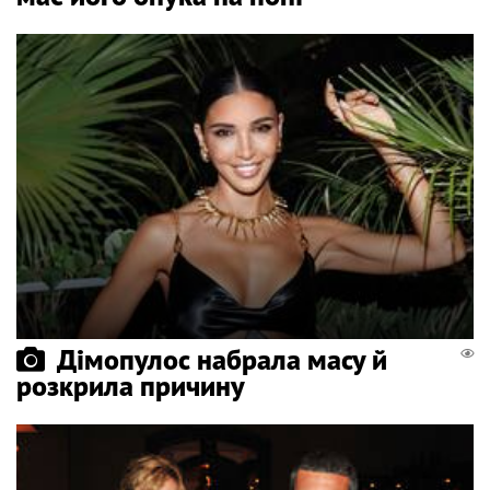
Дімопулос набрала масу й
розкрила причину