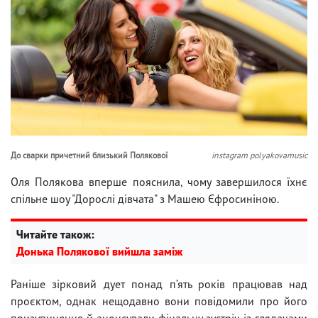
До сварки причетний близький Полякової
instagram polyakovamusic
Оля Полякова вперше пояснила, чому завершилося їхнє
спільне шоу "Дорослі дівчата" з Машею Єфросиніною.
Читайте також:
Донька Полякової вийшла заміж
Раніше зірковий дует понад п’ять років працював над
проєктом, однак нещодавно вони повідомили про його
призупинення й анонсували фінальну зустріч із глядачами