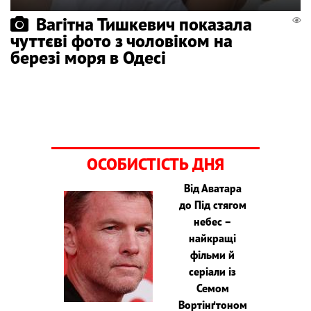
Вагітна Тишкевич показала
чуттєві фото з чоловіком на
березі моря в Одесі
ОСОБИСТІСТЬ ДНЯ
Від Аватара
до Під стягом
небес –
найкращі
фільми й
серіали із
Семом
Вортінґтоном