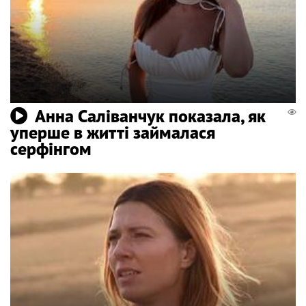
Анна Саліванчук показала, як
уперше в житті займалася
серфінгом