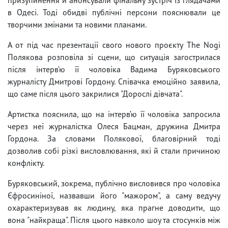
в Одесі. Тоді обидві публічні персони пояснювали це
творчими змінами та новими планами.
А от під час презентації свого нового проєкту The Nogi
Полякова розповіла зі сцени, що ситуація загострилася
після інтерв’ю її чоловіка Вадима Буряковського
журналісту Дмитрові Гордону. Співачка емоційно заявила,
що саме після цього закрилися "Дорослі дівчата".
Артистка пояснила, що на інтерв’ю її чоловіка запросила
через неї журналістка Олеся Бацман, дружина Дмитра
Гордона. За словами Полякової, благовірний тоді
дозволив собі різкі висловлювання, які й стали причиною
конфлікту.
Буряковський, зокрема, публічно висловився про чоловіка
Єфросиніної, назвавши його "мажором", а саму ведучу
охарактеризував як людину, яка прагне доводити, що
вона "найкраща". Після цього навколо шоу та стосунків між