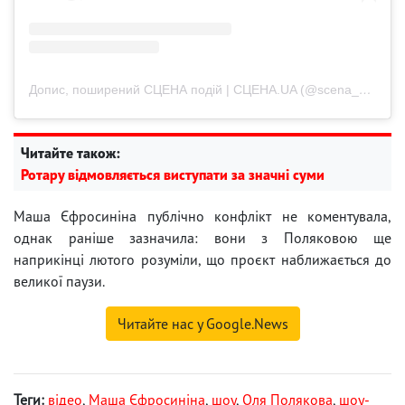
Допис, поширений СЦЕНА подій | СЦЕНА.UA (@scena_ua)
Читайте також:
Ротару відмовляється виступати за значні суми
Маша Єфросиніна публічно конфлікт не коментувала,
однак раніше зазначила: вони з Поляковою ще
наприкінці лютого розуміли, що проєкт наближається до
великої паузи.
Читайте нас у Google.News
Теги:
відео
,
Маша Єфросиніна
,
шоу
,
Оля Полякова
,
шоу-