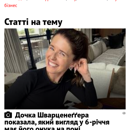
бізнес
Статті на тему
Дочка Шварценеґґера
показала, який вигляд у 6-річчя
має його онука на поні