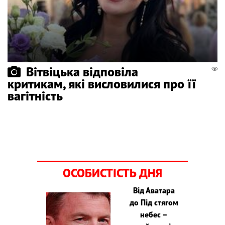
Вітвіцька відповіла
критикам, які висловилися про її
вагітність
ОСОБИСТІСТЬ ДНЯ
Від Аватара
до Під стягом
небес –