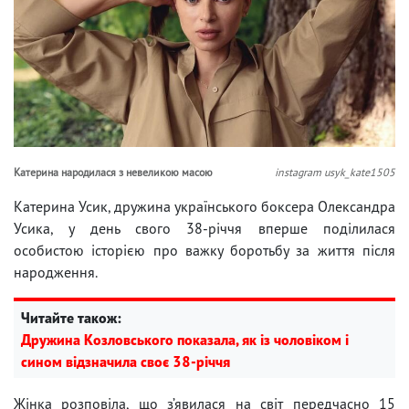
Катерина народилася з невеликою масою
instagram usyk_kate1505
Катерина Усик, дружина українського боксера Олександра
Усика, у день свого 38-річчя вперше поділилася
особистою історією про важку боротьбу за життя після
народження.
Читайте також:
Дружина Козловського показала, як із чоловіком і
сином відзначила своє 38-річчя
Жінка розповіла, що з’явилася на світ передчасно 15