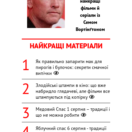
найкращі
фільми й
серіали із
Семом
Вортінґтоном
НАЙКРАЩІ МАТЕРІАЛИ
Як правильно запарити мак для
пирогів і булочок: секрети смачної
випічки
Злодійські штампи в кіно: що вже
набридло глядачеві, але фільми все
штампуються під копірку
Медовий Спас 1 серпня – традиції і
що не можна робити
Яблучний спас 6 серпня - традиції