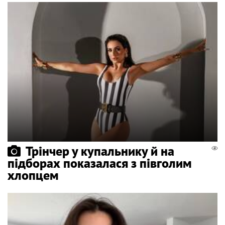
Трінчер у купальнику й на
підборах показалася з півголим
хлопцем