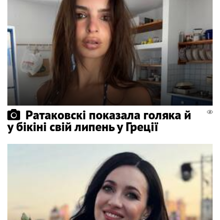
Ратаковскі показала голяка й
у бікіні свій липень у Греції