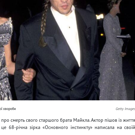
ої хвороби
Getty Image
про смерть свого старшого брата Майкла. Актор пішов із житт
о це 68-річна зірка «Основного інстинкту» написала на свої