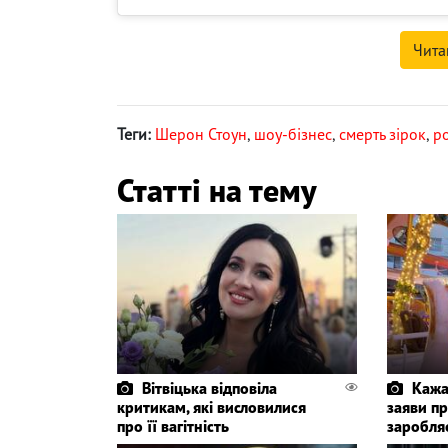
Чита
Теги:
Шерон Стоун
,
шоу-бізнес
,
смерть зірок
,
ро
Статті на тему
Вітвіцька відповіла
Кажа
критикам, які висловилися
заяви пр
про її вагітність
заробля