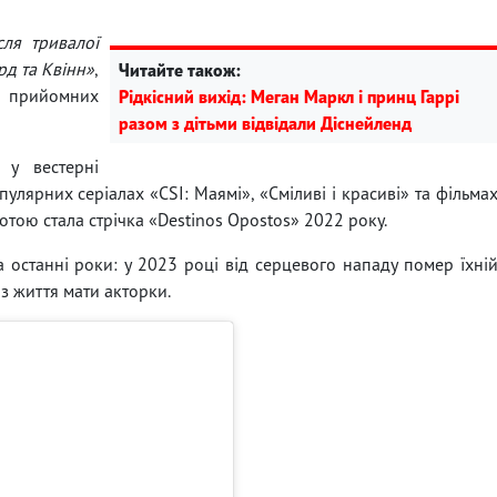
сля тривалої
рд та Квінн»
,
Читайте також:
х прийомних
Рідкісний вихід: Меган Маркл і принц Гаррі
разом з дітьми відвідали Діснейленд
 у вестерні
пулярних серіалах «CSI: Маямі», «Сміливі і красиві» та фільма
тою стала стрічка «Destinos Opostos» 2022 року.
 останні роки: у 2023 році від серцевого нападу помер їхні
з життя мати акторки.