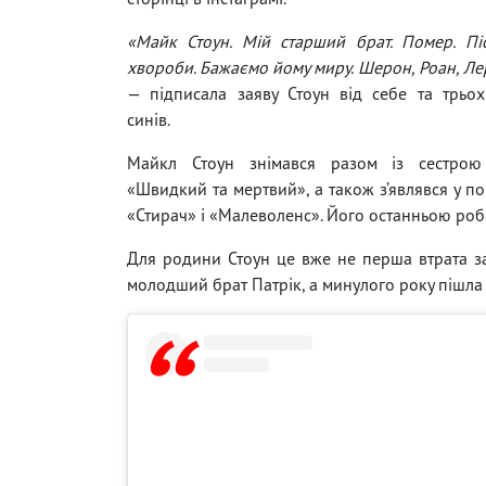
«Майк Стоун. Мій старший брат. Помер. Пі
хвороби. Бажаємо йому миру. Шерон, Роан, Ле
— підписала заяву Стоун від себе та трьо
синів.
Майкл Стоун знімався разом із сестрою
«Швидкий та мертвий», а також з’являвся у по
«Стирач» і «Малеволенс». Його останньою робо
Для родини Стоун це вже не перша втрата за
молодший брат Патрік, а минулого року пішла 