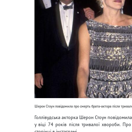
Шерон Стоун повідомила про смерть брата-актора після тривал
Голлівудська акторка Шерон Стоун повідомила 
у віці 74 років після тривалої хвороби. Пр
сторінці в інстаграмі.