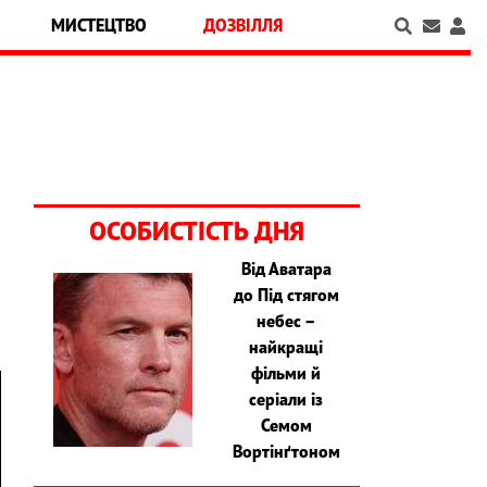
МИСТЕЦТВО
ДОЗВІЛЛЯ
ОСОБИСТІСТЬ ДНЯ
Від Аватара
до Під стягом
небес –
найкращі
фільми й
серіали із
Семом
Вортінґтоном