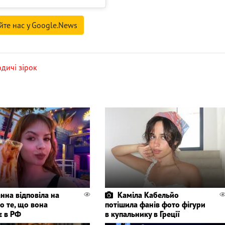
йте нас у Google.News
дичі зірок
нна відповіла на
Каміла Кабельйо
о те, що вона
потішила фанів фото фігури
є в РФ
в купальнику в Греції