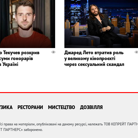
о Текучев розкрив
Джаред Лето втратив роль
 суми гонорарів
у великому кінопроєкті
в Україні
через сексуальний скандал
УЗИКА
РЕСТОРАНИ
МИСТЕЦТВО
ДОЗВІЛЛЯ
сі права на матеріали, опубліковані на даному ресурсі, належать ТОВ КЕПРЕЙТ ПАРТ
ЙТ ПАРТНЕРС» заборонено.