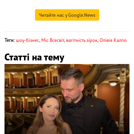
Читайте нас у Google.News
Теги:
шоу-бізнес
,
Міс Всесвіт
,
вагітність зірок
,
Олівія Калпо
Статті на тему