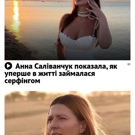
Анна Саліванчук показала, як
уперше в житті займалася
серфінгом