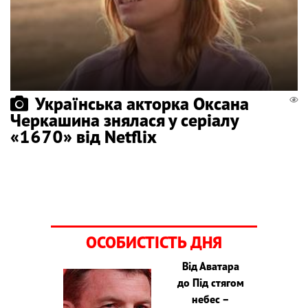
Українська акторка Оксана
Черкашина знялася у серіалу
«1670» від Netflix
ОСОБИСТІСТЬ ДНЯ
Від Аватара
до Під стягом
небес –