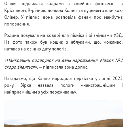
Олівія поділилася кадрами з сімейної фотосесії з
Крістіаном, 9-річною дочкою Колетт та цуценям з кличкою
Олівер. У підписі вона розповіла фанам про майбутнє
поповнення.
Родина позувала на ковдрі для пікніка і зі знімками УЗД.
На фото також був кошик з яблуками, що, можливо,
натякав на осінню дату пологів.
«Найкращий подарунок на день народження. Малюк №2
скоро з’явиться»
, — підписала вона допис.
Нагадаємо, що Калпо народила первістка у липні 2025
року. Зірка назвала пологи «найстрашнішим і
найприємнішим з усіх переживань».