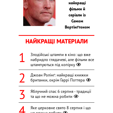
найкращі
фільми й
серіали із
Семом
Вортінґтоном
НАЙКРАЩІ МАТЕРІАЛИ
Злодійські штампи в кіно: що вже
набридло глядачеві, але фільми все
штампуються під копірку
Джоан Ролінґ: найкращі книжки
британки, окрім Гаррі Поттера
Яблучний спас 6 серпня - традиції
та що не можна робити
Яке церковне свято 8 серпня і що
не можна робити