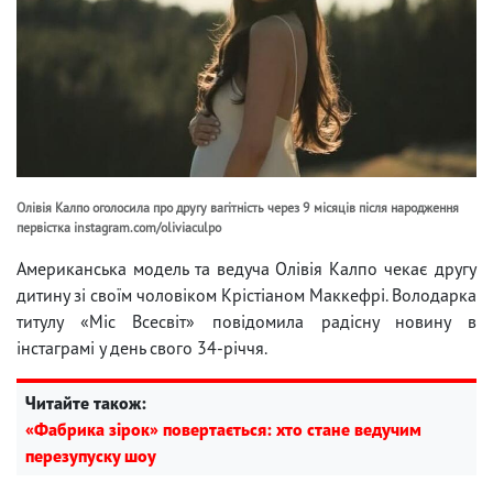
Олівія Калпо оголосила про другу вагітність через 9 місяців після народження
первістка instagram.com/oliviaculpo
Американська модель та ведуча Олівія Калпо чекає другу
дитину зі своїм чоловіком Крістіаном Маккефрі. Володарка
титулу «Міс Всесвіт» повідомила радісну новину в
інстаграмі у день свого 34-річчя.
Читайте також:
«Фабрика зірок» повертається: хто стане ведучим
перезупуску шоу