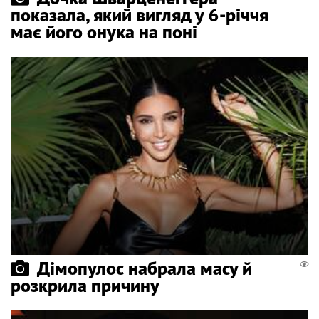
показала, який вигляд у 6-річчя
має його онука на поні
Дімопулос набрала масу й
розкрила причину