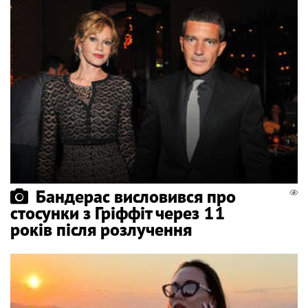
Бандерас висловився про
стосунки з Гріффіт через 11
років після розлучення