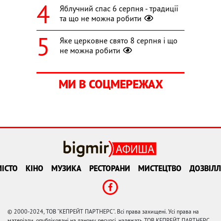
Яблучний спас 6 серпня - традиції
та що не можна робити
Яке церковне свято 8 серпня і що
не можна робити
МИ В СОЦМЕРЕЖАХ
ІСТО
КІНО
МУЗИКА
РЕСТОРАНИ
МИСТЕЦТВО
ДОЗВІЛЛ
© 2000-2024, ТОВ "КЕПРЕЙТ ПАРТНЕРС". Всі права захищені. Усі права на
матеріали, опубліковані на даному ресурсі, належать ТОВ КЕПРЕЙТ ПАРТНЕРС.