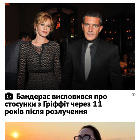
Бандерас висловився про
стосунки з Гріффіт через 11
років після розлучення