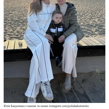
Юлія Бакуменко з мамою та сином instagram.com/yuliabakumenko