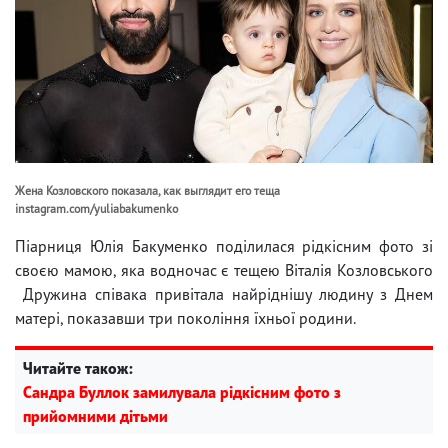
Жена Козловского показала, как выглядит его теща
instagram.com/yuliabakumenko
Піарниця Юлія Бакуменко поділилася рідкісним фото зі
своєю мамою, яка водночас є тещею Віталія Козловського
Дружина співака привітала найріднішу людину з Днем
матері, показавши три покоління їхньої родини.
Читайте також:
Сандра Буллок замилувала рідкісним фото з
прийомними дітьми