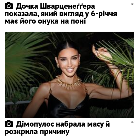
Дочка Шварценеґґера
показала, який вигляд у 6-річчя
має його онука на поні
Дімопулос набрала масу й
розкрила причину