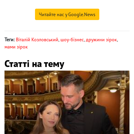
Читайте нас у Google.News
Теги:
Віталій Козловський
,
шоу-бізнес
,
дружини зірок
,
мами зірок
Статті на тему