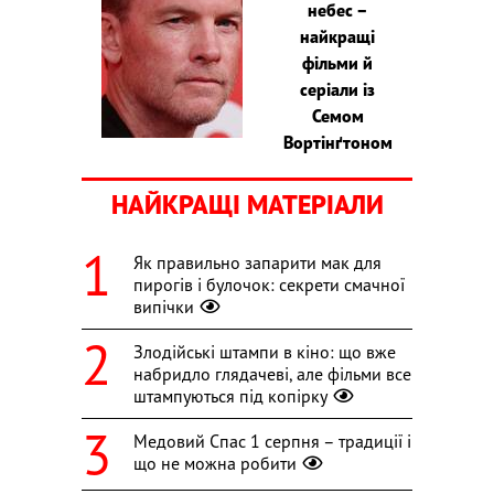
небес –
найкращі
фільми й
серіали із
Семом
Вортінґтоном
НАЙКРАЩІ МАТЕРІАЛИ
Як правильно запарити мак для
пирогів і булочок: секрети смачної
випічки
Злодійські штампи в кіно: що вже
набридло глядачеві, але фільми все
штампуються під копірку
Медовий Спас 1 серпня – традиції і
що не можна робити