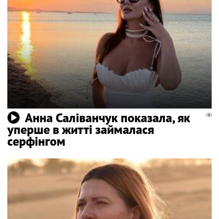
Анна Саліванчук показала, як
уперше в житті займалася
серфінгом