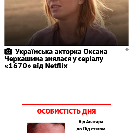
Українська акторка Оксана
Черкашина знялася у серіалу
«1670» від Netflix
ОСОБИСТІСТЬ ДНЯ
Від Аватара
до Під стягом