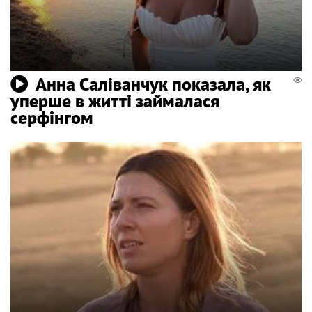
Анна Саліванчук показала, як
уперше в житті займалася
серфінгом