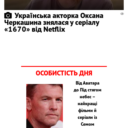
Українська акторка Оксана
Черкашина знялася у серіалу
«1670» від Netflix
ОСОБИСТІСТЬ ДНЯ
Від Аватара
до Під стягом
небес –
найкращі
фільми й
серіали із
Семом