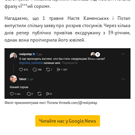
фразу «Ї***ий сором».
Нагадаємо, що 1 травня Настя Каменських і Потап
випустили спільну заяву про розрив стосунків. Через кілька
днів репер публічно привітав ексдружину з 39-річчям,
однак вона проігнорила його ювілей.
Фагот прокоментував пост Потапа threads.com/@realpotap
Читайте нас у Google.News