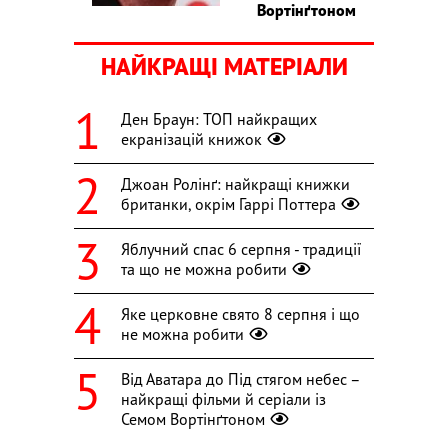
Вортінґтоном
НАЙКРАЩІ МАТЕРІАЛИ
Ден Браун: ТОП найкращих
екранізацій книжок
Джоан Ролінґ: найкращі книжки
британки, окрім Гаррі Поттера
Яблучний спас 6 серпня - традиції
та що не можна робити
Яке церковне свято 8 серпня і що
не можна робити
Від Аватара до Під стягом небес –
найкращі фільми й серіали із
Семом Вортінґтоном