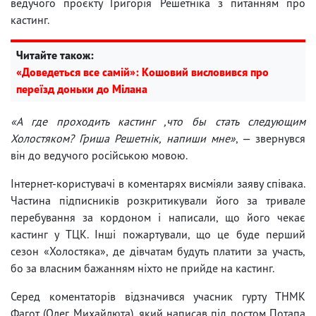
ведучого проєкту Григорія Решетніка з питанням про
кастинг.
Читайте також:
«Доведеться все самій»: Кошовий висловився про
переїзд доньки до Мілана
«А где проходить кастинг ,что бы стать следующим
Холостяком? Гриша Решетнік, напиши мне»
, — звернувся
він до ведучого російською мовою.
Інтернет-користувачі в коментарях висміяли заяву співака.
Частина підписників розкритикували його за тривале
перебування за кордоном і написали, що його чекає
кастинг у ТЦК. Інші пожартували, що це буде перший
сезон «Холостяка», де дівчатам будуть платити за участь,
бо за власним бажанням ніхто не прийде на кастинг.
Серед коментаторів відзначився учасник гурту ТНМК
Фагот (Олег Михайлюта), який написав під постом Потапа