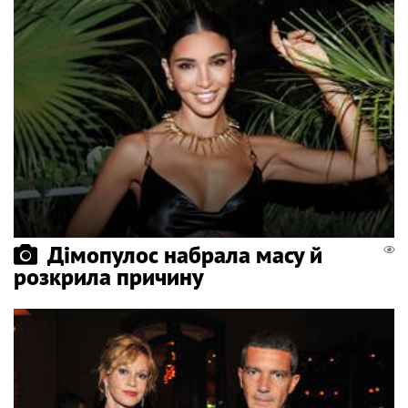
Дімопулос набрала масу й
розкрила причину