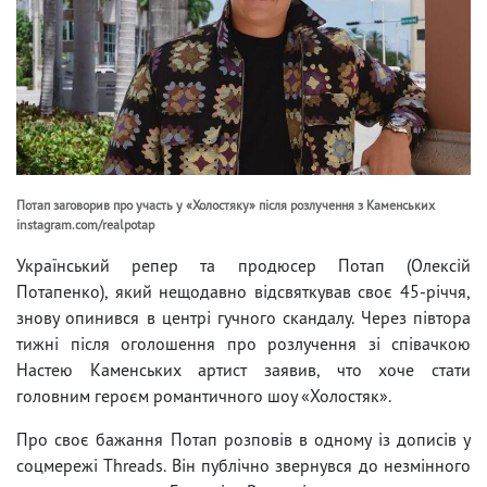
Потап заговорив про участь у «Холостяку» після розлучення з Каменських
instagram.com/realpotap
Український репер та продюсер Потап (Олексій
Потапенко), який нещодавно відсвяткував своє 45-річчя,
знову опинився в центрі гучного скандалу. Через півтора
тижні після оголошення про розлучення зі співачкою
Настею Каменських артист заявив, что хоче стати
головним героєм романтичного шоу «Холостяк».
Про своє бажання Потап розповів в одному із дописів у
соцмережі Threads. Він публічно звернувся до незмінного