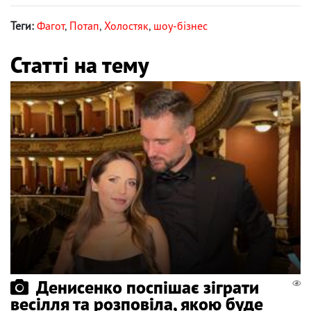
Теги:
Фагот
,
Потап
,
Холостяк
,
шоу-бізнес
Статті на тему
Денисенко поспішає зіграти
весілля та розповіла, якою буде