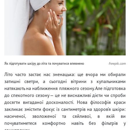
Як підготувати шкіру до літа та почуватися впевнено
freepik.com
Літо часто застає нас зненацька: ще вчора ми обирали
затишні светри, а сьогодні вітрини з купальниками
натякають на наближення пляжного сезону. Але підготовка
до спекотного сезону — це не виснажливі дієти чи спроби
досягти вигаданої досконалості. Нова філософія краси
закликає змістити фокус із сантиметрів на здоров’я шкіри:
насиченої, зволоженої та сяйливої, в якій ви
почуватиметеся комфортно навіть без фільтрів у
соцмережах.