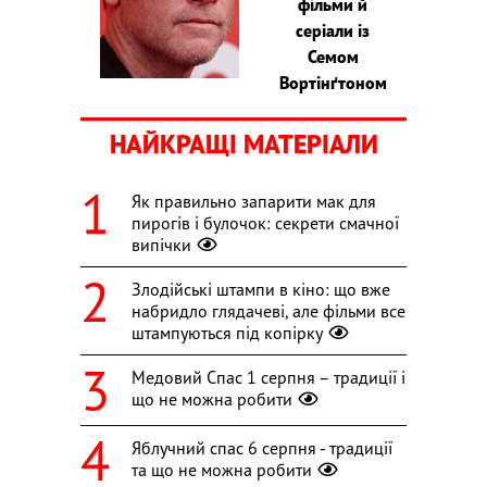
фільми й
серіали із
Семом
Вортінґтоном
НАЙКРАЩІ МАТЕРІАЛИ
Як правильно запарити мак для
пирогів і булочок: секрети смачної
випічки
Злодійські штампи в кіно: що вже
набридло глядачеві, але фільми все
штампуються під копірку
Медовий Спас 1 серпня – традиції і
що не можна робити
Яблучний спас 6 серпня - традиції
та що не можна робити