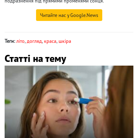
подразнення під прямими променями сонця.
Читайте нас у Google.News
Теги:
літо
,
догляд
,
краса
,
шкіра
Статті на тему