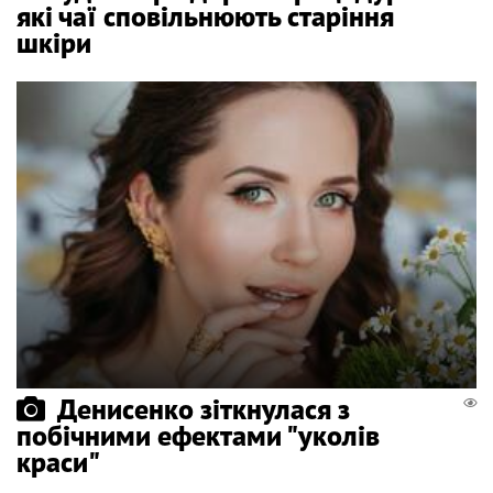
які чаї сповільнюють старіння
шкіри
Денисенко зіткнулася з
побічними ефектами "уколів
краси"