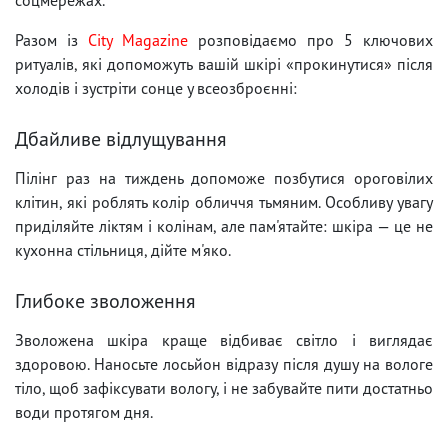
Разом із
City Magazine
розповідаємо про 5 ключових
ритуалів, які допоможуть вашій шкірі «прокинутися» після
холодів і зустріти сонце у всеозброєнні:
Дбайливе відлущування
Пілінг раз на тиждень допоможе позбутися ороговілих
клітин, які роблять колір обличчя тьмяним. Особливу увагу
приділяйте ліктям і колінам, але пам'ятайте: шкіра — це не
кухонна стільниця, дійте м'яко.
Глибоке зволоження
Зволожена шкіра краще відбиває світло і виглядає
здоровою. Наносьте лосьйон відразу після душу на вологе
тіло, щоб зафіксувати вологу, і не забувайте пити достатньо
води протягом дня.