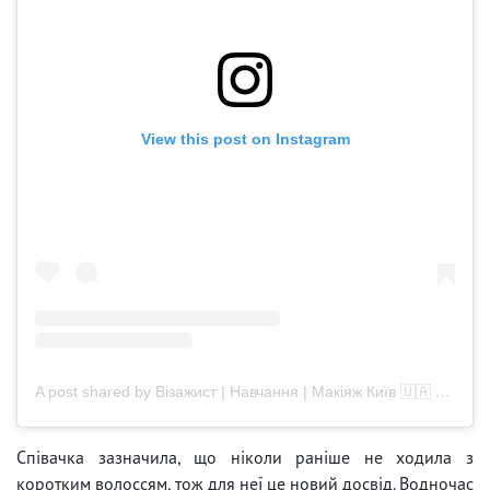
View this post on Instagram
A post shared by Візажист | Навчання | Макіяж Київ 🇺🇦 (@egor_mua)
Співачка зазначила, що ніколи раніше не ходила з
коротким волоссям, тож для неї це новий досвід. Водночас