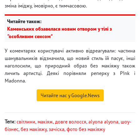
зміна іміджу, імовірно, є тимчасовою.
Читайте також:
Каменських обзавелася новим отвором у тілі з
"особливим сенсом"
У коментарях користувачі активно відреагували: частина
шанувальників відзначила, що новий стиль їй пасує, інші
наголосили, що природний образ без макіяжу також
личить артистці. Деякі порівняли реперку з P!nk і
Madonna.
Читайте нас у Google.News
Теги:
світлини
,
макіяж
,
довге волосся
,
alyona alyona
,
шоу-
бізнес
,
без макіяжу
,
зачіска
,
фото без макіяжу