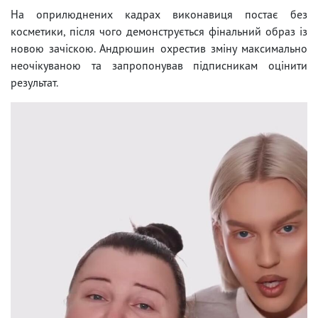
На оприлюднених кадрах виконавиця постає без
косметики, після чого демонструється фінальний образ із
новою зачіскою. Андрюшин охрестив зміну максимально
неочікуваною та запропонував підписникам оцінити
результат.