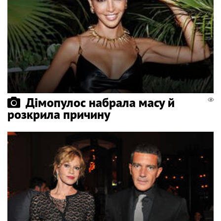
Дімопулос набрала масу й
розкрила причину