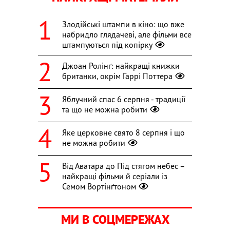
Злодійські штампи в кіно: що вже
набридло глядачеві, але фільми все
штампуються під копірку
Джоан Ролінґ: найкращі книжки
британки, окрім Гаррі Поттера
Яблучний спас 6 серпня - традиції
та що не можна робити
Яке церковне свято 8 серпня і що
не можна робити
Від Аватара до Під стягом небес –
найкращі фільми й серіали із
Семом Вортінґтоном
МИ В СОЦМЕРЕЖАХ