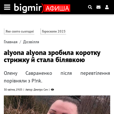
Яке свято сьогодні
Гороскопи 2025
Главная
Дозвілля
alyona alyona зробила коротку
стрижку й стала білявкою
Олену Савраненко після перевтілення
порівняли з P!nk.
30 квітня, 19:05
Автор: Дмитро Сич