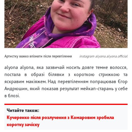
Артистку важко впізнати після перевтілення
instagram alyona.alyona.official
alyona alyona, яка зазвичай носить довге темне волосся,
постала в образі білявки з короткою стрижкою та
яскравим макіяжем. Над перевтіленням попрацював Єгор
Андрюшин, який показав результат мейкап-старань у себе
в блозі.
Читайте також:
Кучеренко після розлучення з Комаровим зробила
коротку зачіску