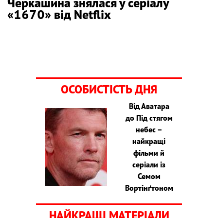
Черкашина знялася у серіалу
«1670» від Netflix
ОСОБИСТІСТЬ ДНЯ
Від Аватара
до Під стягом
небес –
найкращі
фільми й
серіали із
Семом
Вортінґтоном
НАЙКРАЩІ МАТЕРІАЛИ