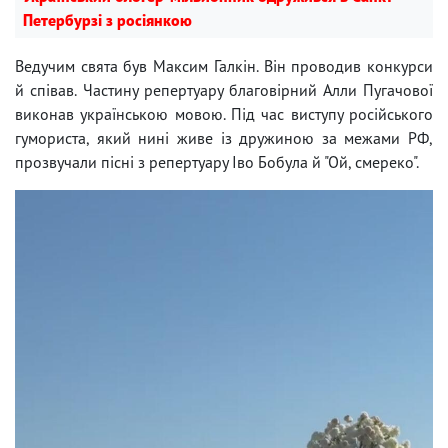
Петербурзі з росіянкою
Ведучим свята був Максим Галкін. Він проводив конкурси
й співав. Частину репертуару благовірний Алли Пугачової
виконав українською мовою. Під час виступу російського
гумориста, який нині живе із дружиною за межами РФ,
прозвучали пісні з репертуару Іво Бобула й "Ой, смереко".