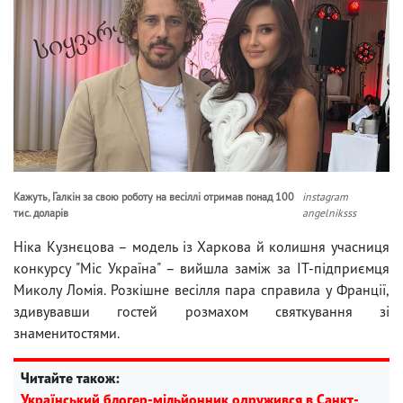
Кажуть, Галкін за свою роботу на весіллі отримав понад 100
instagram
тис. доларів
angelniksss
Ніка Кузнєцова – модель із Харкова й колишня учасниця
конкурсу "Міс Україна" – вийшла заміж за IT-підприємця
Миколу Ломія. Розкішне весілля пара справила у Франції,
здивувавши гостей розмахом святкування зі
знаменитостями.
Читайте також:
Український блогер-мільйонник одружився в Санкт-