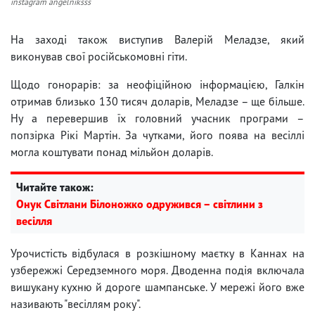
instagram angelniksss
На заході також виступив Валерій Меладзе, який
виконував свої російськомовні гіти.
Щодо гонорарів: за неофіційною інформацією, Галкін
отримав близько 130 тисяч доларів, Меладзе – ще більше.
Ну а перевершив їх головний учасник програми –
попзірка Рікі Мартін. За чутками, його поява на весіллі
могла коштувати понад мільйон доларів.
Читайте також:
Онук Світлани Білоножко одружився – світлини з
весілля
Урочистість відбулася в розкішному маєтку в Каннах на
узбережжі Середземного моря. Дводенна подія включала
вишукану кухню й дороге шампанське. У мережі його вже
називають "весіллям року".