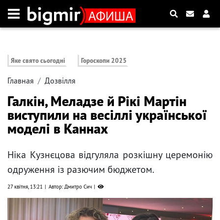
Яке свято сьогодні
Гороскопи 2025
Главная
Дозвілля
Галкін, Меладзе й Рікі Мартін
виступили на весіллі української
моделі в Каннах
Ніка Кузнєцова відгуляла розкішну церемонію
одруження із разючим бюджетом.
27 квітня, 13:21
Автор: Дмитро Сич