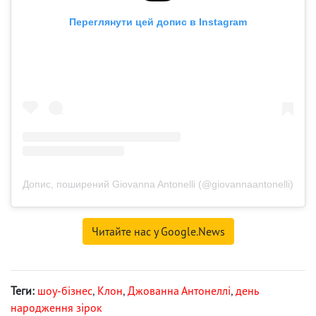
Переглянути цей допис в Instagram
Допис, поширений Giovanna Antonelli (@giovannaantonelli)
Читайте нас у Google.News
Теги:
шоу-бізнес
,
Клон
,
Джованна Антонеллі
,
день
народження зірок