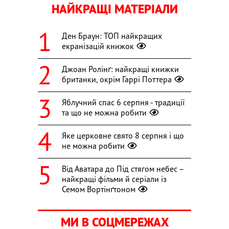
НАЙКРАЩІ МАТЕРІАЛИ
Ден Браун: ТОП найкращих
екранізацій книжок
Джоан Ролінґ: найкращі книжки
британки, окрім Гаррі Поттера
Яблучний спас 6 серпня - традиції
та що не можна робити
Яке церковне свято 8 серпня і що
не можна робити
Від Аватара до Під стягом небес –
найкращі фільми й серіали із
Семом Вортінґтоном
МИ В СОЦМЕРЕЖАХ