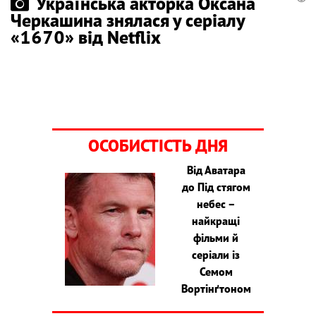
Українська акторка Оксана
Черкашина знялася у серіалу
«1670» від Netflix
ОСОБИСТІСТЬ ДНЯ
Від Аватара
до Під стягом
небес –
найкращі
фільми й
серіали із
Семом
Вортінґтоном