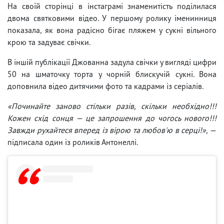
На своїй сторінці в інстаграмі знаменитість поділилася
двома святковими відео. У першому ролику іменинниця
показала, як вона радісно бігає пляжем у сукні вільного
крою та задуває свічки.
В іншій публікації Джованна задула свічки у вигляді цифри
50 на шматочку торта у чорній блискучій сукні. Вона
доповнила відео дитячими фото та кадрами із серіалів.
«Починайте заново стільки разів, скільки необхідно!!!
Кожен схід сонця — це запрошення до чогось нового!!!
Завжди рухайтеся вперед із вірою та любов'ю в серці!»,
—
підписала один із роликів Антонеллі.