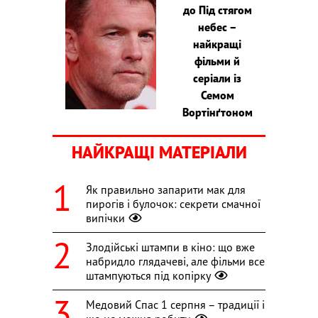
до Під стягом
небес –
найкращі
фільми й
серіали із
Семом
Вортінґтоном
НАЙКРАЩІ МАТЕРІАЛИ
Як правильно запарити мак для
пирогів і булочок: секрети смачної
випічки
Злодійські штампи в кіно: що вже
набридло глядачеві, але фільми все
штампуються під копірку
Медовий Спас 1 серпня – традиції і