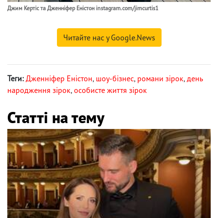
Джим Кертіс та Дженніфер Еністон instagram.com/jimcurtis1
Читайте нас у Google.News
Теги:
Дженніфер Еністон
,
шоу-бізнес
,
романи зірок
,
день
народження зірок
,
особисте життя зірок
Статті на тему