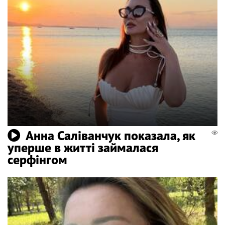
Анна Саліванчук показала, як
уперше в житті займалася
серфінгом