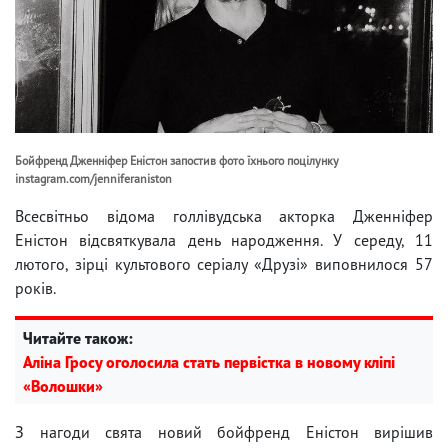
Бойфренд Дженніфер Еністон запостив фото їхнього поцілунку
instagram.com/jenniferaniston
Всесвітньо відома голлівудська акторка Дженніфер
Еністон відсвяткувала день народження. У середу, 11
лютого, зірці культового серіалу «Друзі» виповнилося 57
років.
Читайте також:
Аліна Гросу оголосила стать первістка в новому кліпі
«Волошки»
З нагоди свята новий бойфренд Еністон вирішив