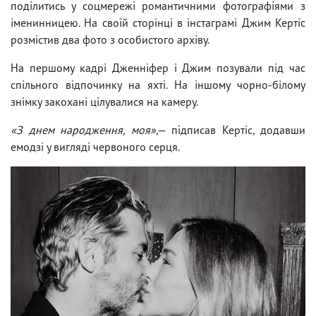
поділитись у соцмережі романтичними фотографіями з
іменинницею. На своїй сторінці в інстаграмі Джим Кертіс
розмістив два фото з особистого архіву.
На першому кадрі Дженніфер і Джим позували під час
спільного відпочинку на яхті. На іншому чорно-білому
знімку закохані цілувалися на камеру.
«З днем ​​народження, моя»
,— підписав Кертіс, додавши
емодзі у вигляді червоного серця.