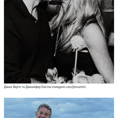
Джим Кертіс та Дженніфер Еністон instagram.com/jimcurtis1