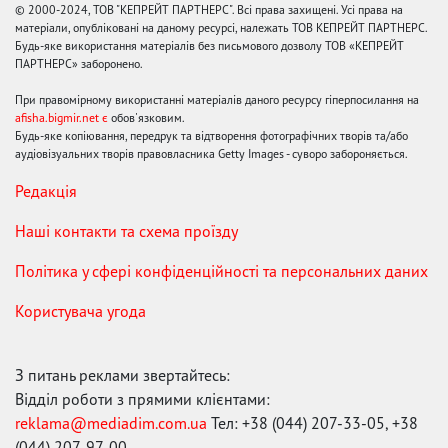
© 2000-2024, ТОВ "КЕПРЕЙТ ПАРТНЕРС". Всі права захищені. Усі права на
матеріали, опубліковані на даному ресурсі, належать ТОВ КЕПРЕЙТ ПАРТНЕРС.
Будь-яке використання матеріалів без письмового дозволу ТОВ «КЕПРЕЙТ
ПАРТНЕРС» заборонено.
При правомірному використанні матеріалів даного ресурсу гіперпосилання на
afisha.bigmir.net є
обов'язковим.
Будь-яке копіювання, передрук та відтворення фотографічних творів та/або
аудіовізуальних творів правовласника Getty Images - суворо забороняється.
Редакція
Наші контакти та схема проїзду
Політика у сфері конфіденційності та персональних даних
Користувача угода
З питань реклами звертайтесь:
Відділ роботи з прямими клієнтами:
reklama@mediadim.com.ua
Тел: +38 (044) 207-33-05, +38
(044) 207-97-00