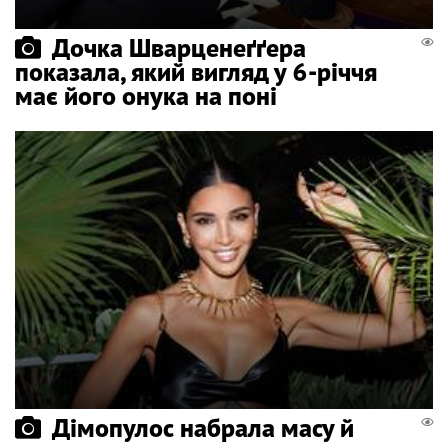
Дочка Шварценеґґера
показала, який вигляд у 6-річчя
має його онука на поні
Дімопулос набрала масу й