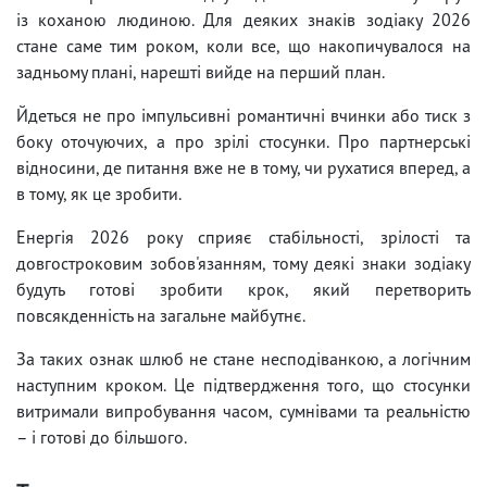
із коханою людиною. Для деяких знаків зодіаку 2026
стане саме тим роком, коли все, що накопичувалося на
задньому плані, нарешті вийде на перший план.
Йдеться не про імпульсивні романтичні вчинки або тиск з
боку оточуючих, а про зрілі стосунки. Про партнерські
відносини, де питання вже не в тому, чи рухатися вперед, а
в тому, як це зробити.
Енергія 2026 року сприяє стабільності, зрілості та
довгостроковим зобов'язанням, тому деякі знаки зодіаку
будуть готові зробити крок, який перетворить
повсякденність на загальне майбутнє.
За таких ознак шлюб не стане несподіванкою, а логічним
наступним кроком. Це підтвердження того, що стосунки
витримали випробування часом, сумнівами та реальністю
– і готові до більшого.