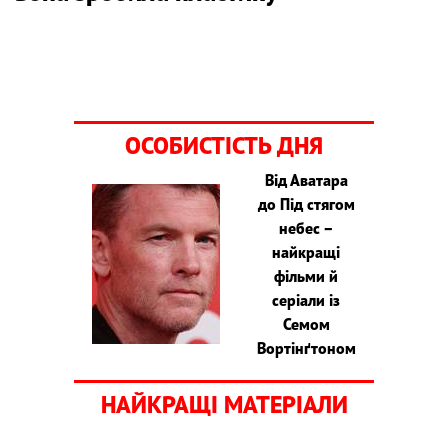
ОСОБИСТІСТЬ ДНЯ
Від Аватара
до Під стягом
небес –
найкращі
фільми й
серіали із
Семом
Вортінґтоном
НАЙКРАЩІ МАТЕРІАЛИ