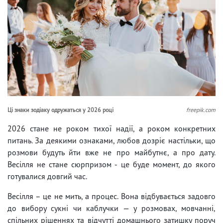
Ці знаки зодіаку одружаться у 2026 році
freepik.com
2026 стане не роком тихої надії, а роком конкретних
питань. За деякими ознаками, любов дозріє настільки, що
розмови будуть йти вже не про майбутнє, а про дату.
Весілля не стане сюрпризом - це буде момент, до якого
готувалися довгий час.
Весілля – це не мить, а процес. Вона відбувається задовго
до вибору сукні чи каблучки — у розмовах, мовчанні,
спільних рішеннях та відчутті домашнього затишку поруч