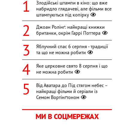
Злодійські штампи в кіно: що вже
набридло глядачеві, але фільми все
штампуються під копірку
Джоан Ролінґ: найкращі книжки
британки, окрім Гаррі Поттера
Яблучний спас 6 серпня - традиції
та що не можна робити
Яке церковне свято 8 серпня і що
не можна робити
Від Аватара до Під стягом небес –
найкращі фільми й серіали із
Семом Вортінґтоном
МИ В СОЦМЕРЕЖАХ