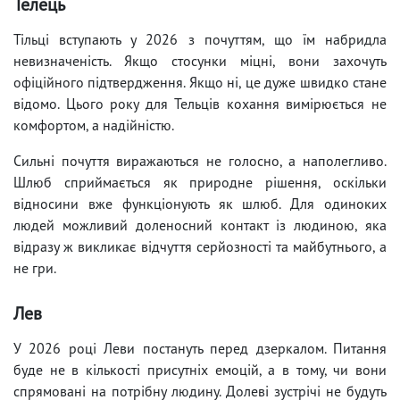
Телець
Тільці вступають у 2026 з почуттям, що їм набридла
невизначеність. Якщо стосунки міцні, вони захочуть
офіційного підтвердження. Якщо ні, це дуже швидко стане
відомо. Цього року для Тельців кохання вимірюється не
комфортом, а надійністю.
Сильні почуття виражаються не голосно, а наполегливо.
Шлюб сприймається як природне рішення, оскільки
відносини вже функціонують як шлюб. Для одиноких
людей можливий доленосний контакт із людиною, яка
відразу ж викликає відчуття серйозності та майбутнього, а
не гри.
Лев
У 2026 році Леви постануть перед дзеркалом. Питання
буде не в кількості присутніх емоцій, а в тому, чи вони
спрямовані на потрібну людину. Долеві зустрічі не будуть