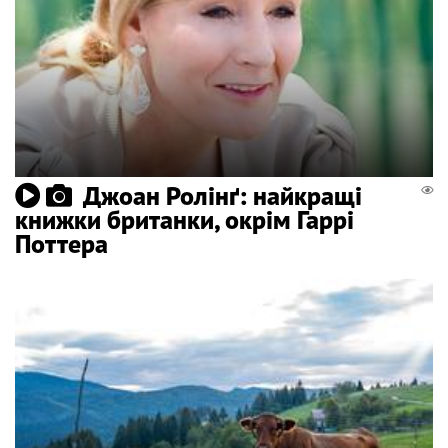
Джоан Ролінґ: найкращі
книжки британки, окрім Гаррі
Поттера