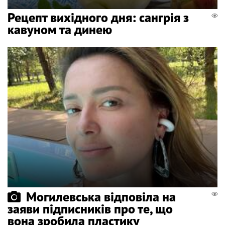
Рецепт вихідного дня: сангрія з
кавуном та динею
Могилевська відповіла на
заяви підписників про те, що
вона зробила пластику