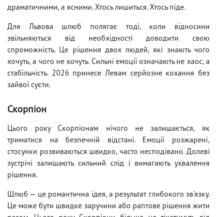
драматичними, а ясними. Хтось лишиться. Хтось піде.
Для Львова шлюб полягає тоді, коли відносини
звільняються від необхідності доводити свою
спроможність. Це рішення двох людей, які знають чого
хочуть, а чого не хочуть. Сильні емоції означають не хаос, а
стабільність. 2026 принесе Левам серйозне кохання без
зайвої суєти.
Скорпіон
Цього року Скорпіонам нічого не залишається, як
триматися на безпечній відстані. Емоції розжарені,
стосунки розвиваються швидко, часто несподівано. Долеві
зустрічі залишають сильний слід і вимагають ухвалення
рішення.
Шлюб — це романтична ідея, а результат глибокого зв'язку.
Це може бути швидке заручини або раптове рішення жити
разом. Цього року Скорпіони більше не тікатимуть від