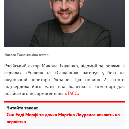
Микола Ткаченко kino-teatr.ru
Російський актор Микола Ткаченко, відомий за ролями в
серіалах «Універ» та «СашаТаня», загинув у бою на
окупованій території України. Цю новину 2 лютого
підтвердила його мати Інна Ткаченко в коментарі для
російського інформагентства
«ТАСС»
.
Читайте також:
Син Едді Мерфі та дочка Мартіна Лоуренса чекають на
первістка