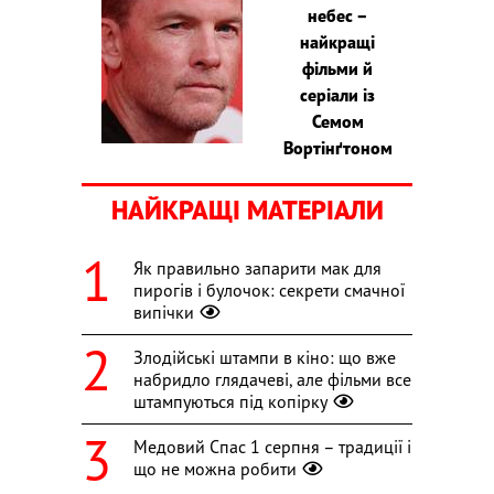
небес –
найкращі
фільми й
серіали із
Семом
Вортінґтоном
НАЙКРАЩІ МАТЕРІАЛИ
Як правильно запарити мак для
пирогів і булочок: секрети смачної
випічки
Злодійські штампи в кіно: що вже
набридло глядачеві, але фільми все
штампуються під копірку
Медовий Спас 1 серпня – традиції і
що не можна робити