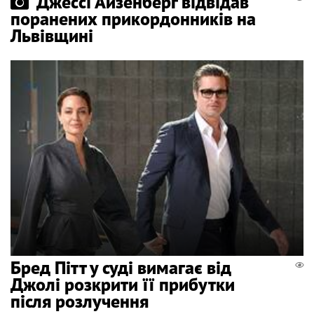
Джессі Айзенберг відвідав
поранених прикордонників на
Львівщині
Бред Пітт у суді вимагає від
Джолі розкрити її прибутки
після розлучення