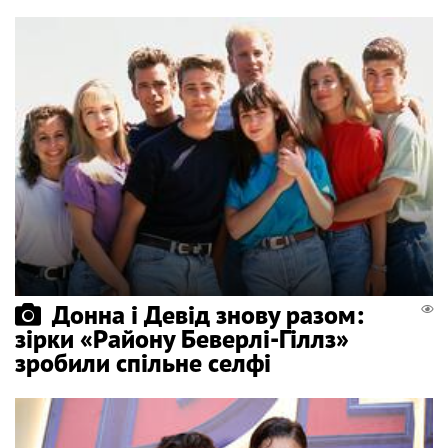
Донна і Девід знову разом:
зірки «Району Беверлі-Гіллз»
зробили спільне селфі