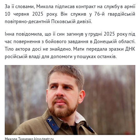
За її словами, Микола підписав контракт на службу в армії
10 червня 2025 року. Він служив у 76-й гвардійській
повітряно-десантній Псковській дивізії.
Інна повідомила, що її син загинув у грудні 2025 року під
час повернення з бойового завдання в Донецькій області.
Тіло актора досі не знайдено. Мати передала зразки ДНК
російській владі для допомоги у пошуках останків.
Микола Ткаченко kino-teatr.ru