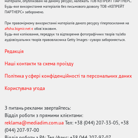
матеріали, опубліковані на даному ресурсі, належать ТОВ КЕПРЕЙТ ПАРТНЕРС.
Будь-яке використання матеріалів без письмового дозволу ТОВ «КЕПРЕЙТ
ПАРТНЕРС» заборонено.
При правомірному використанні матеріалів даного ресурсу гіперпосилання на
afisha.bigmir.net є
обов'язковим.
Будь-яке копіювання, передрук та відтворення фотографічних творів та/або
аудіовізуальних творів правовласника Getty Images - суворо забороняється.
Редакція
Наші контакти та схема проїзду
Політика у сфері конфіденційності та персональних даних
Користувача угода
З питань реклами звертайтесь:
Відділ роботи з прямими клієнтами:
reklama@mediadim.com.ua
Тел: +38 (044) 207-33-05, +38
(044) 207-97-00
Відділ роботи з РА: Тел./факс: +38 044 207-97-07