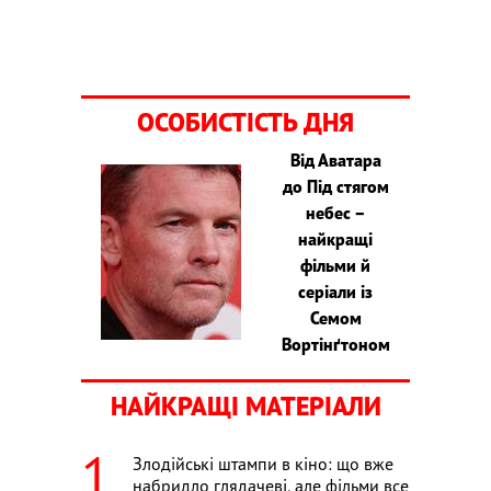
ОСОБИСТІСТЬ ДНЯ
Від Аватара
до Під стягом
небес –
найкращі
фільми й
серіали із
Семом
Вортінґтоном
НАЙКРАЩІ МАТЕРІАЛИ
Злодійські штампи в кіно: що вже
набридло глядачеві, але фільми все