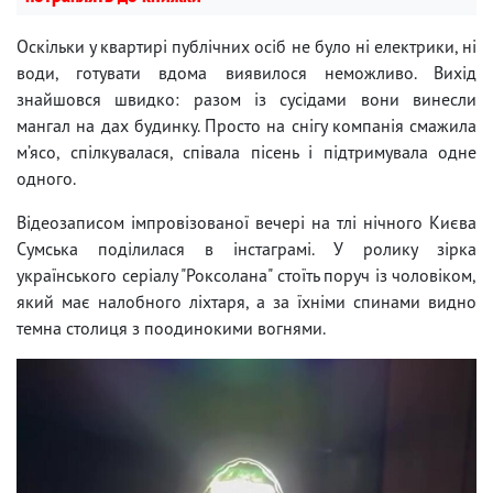
Оскільки у квартирі публічних осіб не було ні електрики, ні
води, готувати вдома виявилося неможливо. Вихід
знайшовся швидко: разом із сусідами вони винесли
мангал на дах будинку. Просто на снігу компанія смажила
м’ясо, спілкувалася, співала пісень і підтримувала одне
одного.
Відеозаписом імпровізованої вечері на тлі нічного Києва
Сумська поділилася в інстаграмі. У ролику зірка
українського серіалу "Роксолана" стоїть поруч із чоловіком,
який має налобного ліхтаря, а за їхніми спинами видно
темна столиця з поодинокими вогнями.