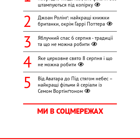
штампуються під копірку
Джоан Ролінґ: найкращі книжки
британки, окрім Гаррі Поттера
Яблучний спас 6 серпня - традиції
та що не можна робити
Яке церковне свято 8 серпня і що
не можна робити
Від Аватара до Під стягом небес –
найкращі фільми й серіали із
Семом Вортінґтоном
МИ В СОЦМЕРЕЖАХ