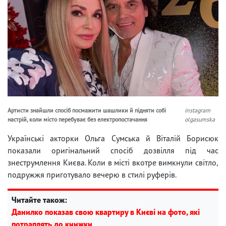
Артисти знайшли спосіб посмажити шашлики й підняти собі
instagram
настрій, коли місто перебуває без електропостачання
olgasumska
Українські акторки Ольга Сумська й Віталій Борисюк
показали оригінальний спосіб дозвілля під час
знеструмлення Києва. Коли в місті вкотре вимкнули світло,
подружжя приготувало вечерю в стилі руферів.
Читайте також:
Данилко показав свою квартиру в Києві на фото, які
потраплять до книжки