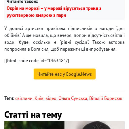
Читайте також:
Окріп на морозі – у мережі віруситься тренд з
рукотворною хмарою з пари
У дописі артистка привітала підписників з нагоди "дня
обіймів". А ще мовила, що вечеря, попри відсутність світла і
води, буде, оскільки є "рідні сусіди". Також акторка
попросила в Бога сил, щоб пережити ці випробування.
[[html_code code_id="146348" /]
Читайте нас у Google.News
Теги:
світлини
,
Київ
,
відео
,
Ольга Сумська
,
Віталій Борисюк
Статті на тему