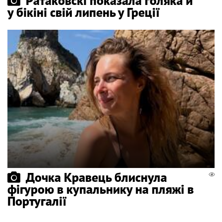
Ратаковскі показала голяка й
у бікіні свій липень у Греції
Дочка Кравець блиснула
фігурою в купальнику на пляжі в
Португалії