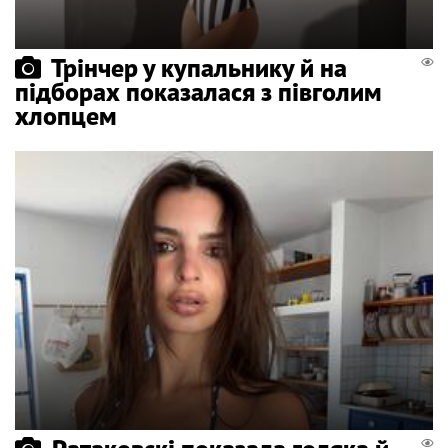
Трінчер у купальнику й на
підборах показалася з півголим
хлопцем