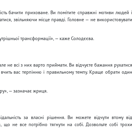
ність бачити приховане. Ви помітите справжні мотиви людей 
ватися, звільняючи місце правді. Головне — не використовуват
утрішньої трансформації», — каже Солодєєва.
ле не всі з них варто приймати. Ви відчуєте бажання рухатис
вчить вас терпінню і правильному темпу. Краще обрати оди
ру», — зазначає жриця.
ідальність за власні рішення. Ви можете відчути втому ві
, що не все потрібно тягнути на собі. Дозвольте собі трох