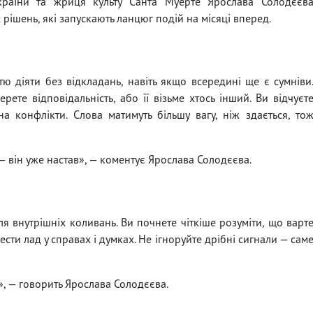
країни та жриця культу Санта Муерте Ярослава Солодєєв
 рішень, які запускають ланцюг подій на місяці вперед.
ю діяти без відкладань, навіть якщо всередині ще є сумніви
ете відповідальність, або її візьме хтось інший. Ви відчуєт
а конфлікти. Слова матимуть більшу вагу, ніж здається, то
 він уже настав», — коментує Ярослава Солодєєва.
ля внутрішніх коливань. Ви почнете чіткіше розуміти, що варт
вести лад у справах і думках. Не ігноруйте дрібні сигнали — сам
», — говорить Ярослава Солодєєва.