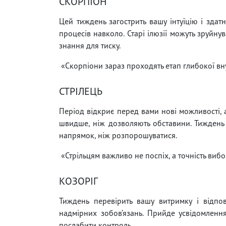
СКОРПІОН
Цей тиждень загострить вашу інтуїцію і здат
процесів навколо. Старі ілюзії можуть зруйну
знання для тиску.
«Скорпіони зараз проходять етап глибокої вн
СТРІЛЕЦЬ
Період відкриє перед вами нові можливості, а
швидше, ніж дозволяють обставини. Тиждень 
напрямок, ніж розпорошуватися.
«Стрільцям важливо не поспіх, а точність вибо
КОЗОРІГ
Тиждень перевірить вашу витримку і відпов
надмірних зобов’язань. Прийде усвідомлення
послабити контроль.