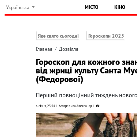
МІСТО
КІНО
Українська
Яке свято сьогодні
Гороскопи 2025
Главная
Дозвілля
Гороскоп для кожного знак
від жриці культу Санта Му
(Федорової)
Перший повноцінний тиждень нового р
4 січня, 23:54
Автор: Кива Александр