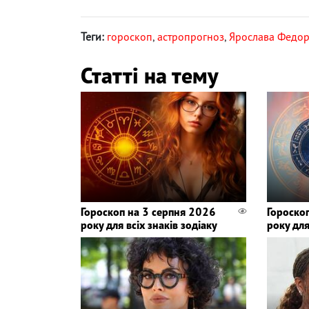
Теги:
гороскоп
,
астропрогноз
,
Ярослава Федо
Статті на тему
Гороскоп на 3 серпня 2026
Гороско
року для всіх знаків зодіаку
року для