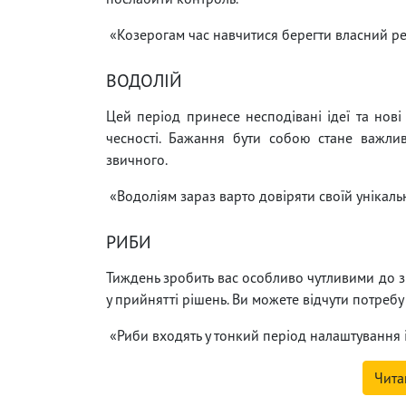
«Козерогам час навчитися берегти власний ре
ВОДОЛІЙ
Цей період принесе несподівані ідеї та нові
чесності. Бажання бути собою стане важли
звичного.
«Водоліям зараз варто довіряти своїй унікальн
РИБИ
Тиждень зробить вас особливо чутливими до зна
у прийнятті рішень. Ви можете відчути потребу в
«Риби входять у тонкий період налаштування 
Чита