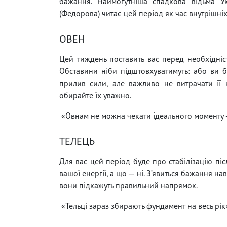
бажання. Наймогутніша спадкова відьма У
(Федорова) читає цей період як час внутрішніх
ОВЕН
Цей тиждень поставить вас перед необхідніст
Обставини ніби підштовхуватимуть: або ви бер
прилив сили, але важливо не витрачати її н
обирайте їх уважно.
«Овнам не можна чекати ідеального моменту —
ТЕЛЕЦЬ
Для вас цей період буде про стабілізацію піс
вашої енергії, а що — ні. З’явиться бажання на
вони підкажуть правильний напрямок.
«Тельці зараз збирають фундамент на весь рік