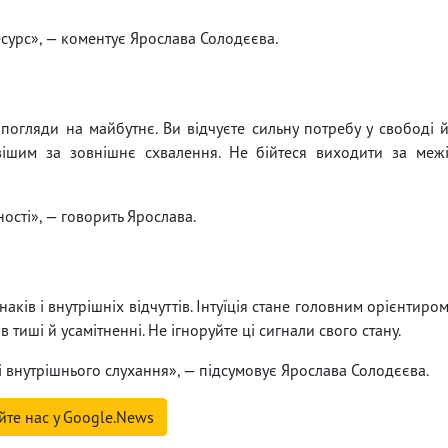
сурс», — коментує Ярослава Солодєєва.
 погляди на майбутнє. Ви відчуєте сильну потребу у свободі 
вішим за зовнішнє схвалення. Не бійтеся виходити за меж
ості», — говорить Ярослава.
ків і внутрішніх відчуттів. Інтуїція стане головним орієнтиро
 тиші й усамітненні. Не ігноруйте ці сигнали свого стану.
і внутрішнього слухання», — підсумовує Ярослава Солодєєва.
йте нас у Google.News