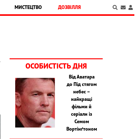
МИСТЕЦТВО
ДОЗВІЛЛЯ
ОСОБИСТІСТЬ ДНЯ
Від Аватара
до Під стягом
небес –
найкращі
фільми й
серіали із
Семом
Вортінґтоном