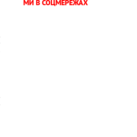
а
МИ В СОЦМЕРЕЖАХ
.
е
ж
е
е