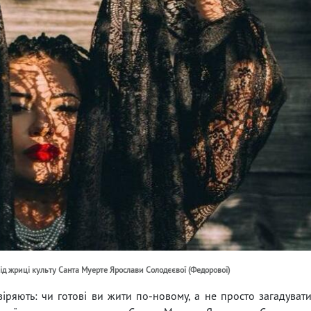
від жриці культу Санта Муерте Ярослави Солодєєвої (Федорової)
віряють: чи готові ви жити по-новому, а не просто загадуват