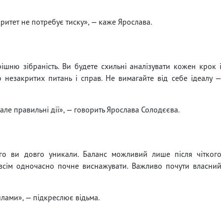
итет не потребує тиску», — каже Ярослава.
ішню зібраність. Ви будете схильні аналізувати кожен крок 
незакритих питань і справ. Не вимагайте від себе ідеалу 
 але правильні дії», — говорить Ярослава Солодєєва.
го ви довго уникали. Баланс можливий лише після чітког
всім одночасно почне виснажувати. Важливо почути власни
лами», — підкреслює відьма.