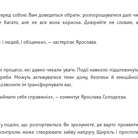
перед собою. Вам доведеться обрати: розпорошуватися далі ч
е багато, але не вся вона корисна. Довіряйте не словам, 
 людей, і обіцянки», — застерігає Ярослава.
і процеси, які давно чекали уваги. Події навколо підштовхнут
реби. Можуть активуватися теми дому, безпеки й емоційно
а дозволити їм трансформувати вас.
риймати себе справжніх», — коментує Ярослава Солодєєва.
у подіях, що розгортаються. Ви зрозумієте, де варто проявит
 контролю може створювати зайву напругу. Щирість і простот