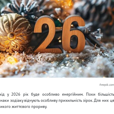
freepik.co
хід у 2026 рік буде особливо енергійним. Поки більшіст
знаки зодіаку відчують особливу прихильність зірок. Для них ц
еликого життєвого прориву.