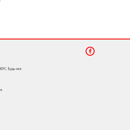
НЕРС. Будь-яке
я.