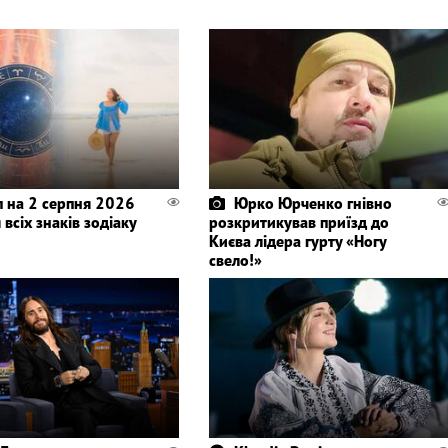
п на 2 серпня 2026
Юрко Юрченко гнівно
 всіх знаків зодіаку
розкритикував приїзд до
Києва лідера гурту «Ногу
свело!»