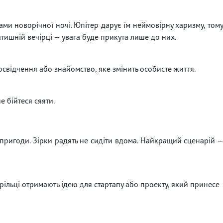
ми новорічної ночі. Юпітер дарує їм неймовірну харизму, том
атишній вечірці — увага буде прикута лише до них.
відчення або знайомство, яке змінить особисте життя.
 бійтеся сяяти.
 пригоди. Зірки радять не сидіти вдома. Найкращий сценарій 
рільці отримають ідею для стартапу або проекту, який принесе