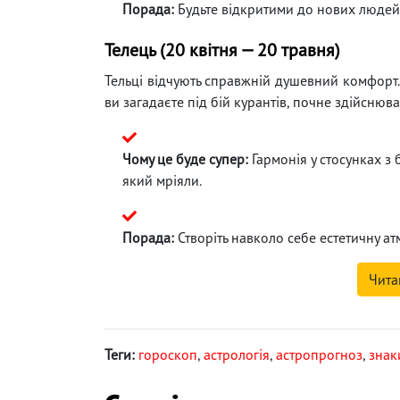
Порада:
Будьте відкритими до нових людей
Телець (20 квітня — 20 травня)
Тельці відчують справжній душевний комфорт. 
ви загадаєте під бій курантів, почне здійснюва
Чому це буде супер:
Гармонія у стосунках з 
який мріяли.
Порада:
Створіть навколо себе естетичну ат
Чита
Теги:
гороскоп
,
астрологія
,
астропрогноз
,
знак