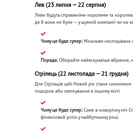
Лев (23 липня — 22 серпня)
Леви будуть справжніми королями та королева
де б вони не були — у шумній компанії чи на з
Чому це буде супер:
Можливе несподіване ос
Порада:
Обирайте найяскравіше вбрання, не
Стрілець (22 листопада — 21 грудня)
Для Стрільців цей Новий рік стане синонімом
подорож або святкування в іншому місті.
Чому це буде супер:
Саме в новорічну ніч Ст
фінансовий успіх у майбутньому році.