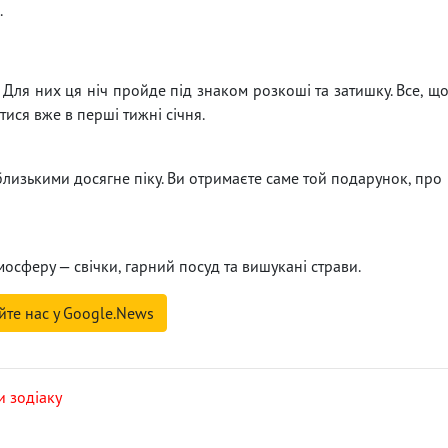
.
Для них ця ніч пройде під знаком розкоші та затишку. Все, щ
тися вже в перші тижні січня.
близькими досягне піку. Ви отримаєте саме той подарунок, про
мосферу — свічки, гарний посуд та вишукані страви.
йте нас у Google.News
и зодіаку