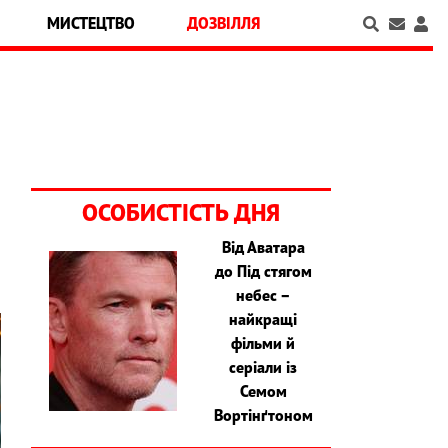
МИСТЕЦТВО
ДОЗВІЛЛЯ
ОСОБИСТІСТЬ ДНЯ
Від Аватара
до Під стягом
небес –
найкращі
фільми й
серіали із
Семом
Вортінґтоном