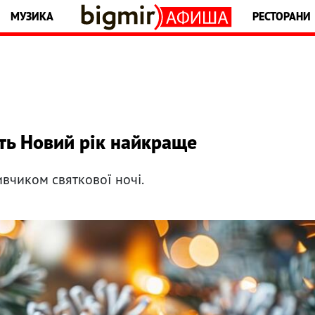
МУЗИКА
РЕСТОРАНИ
уть Новий рік найкраще
ивчиком святкової ночі.