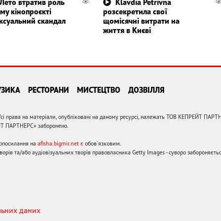
Лето втратив роль
Klavdia Petrivna
му кінопроєкті
розсекретила свої
ексуальний скандал
щомісячні витрати на
життя в Києві
УЗИКА
РЕСТОРАНИ
МИСТЕЦТВО
ДОЗВІЛЛЯ
сі права на матеріали, опубліковані на даному ресурсі, належать ТОВ КЕПРЕЙТ ПАРТ
ЙТ ПАРТНЕРС» заборонено.
ерпосилання на
afisha.bigmir.net є
обов'язковим.
орів та/або аудіовізуальних творів правовласника Getty Images - суворо забороняєтьс
льних даних