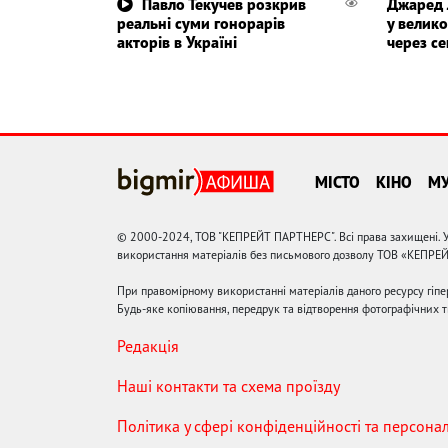
Павло Текучев розкрив
Джаред 
реальні суми гонорарів
у велико
акторів в Україні
через с
МІСТО
КІНО
М
© 2000-2024, ТОВ "КЕПРЕЙТ ПАРТНЕРС". Всі права захищені. У
використання матеріалів без письмового дозволу ТОВ «КЕПРЕ
При правомірному використанні матеріалів даного ресурсу гіп
Будь-яке копіювання, передрук та відтворення фотографічних тв
Редакція
Наші контакти та схема проїзду
Політика у сфері конфіденційності та персона