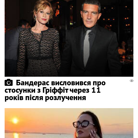
Бандерас висловився про
стосунки з Гріффіт через 11
років після розлучення