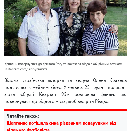
Кравець повернулася до Кривого Рогу та показала відео з 86-річним батьком
instagram.com/lennykravets
Відома українська акторка та ведуча Олена Кравець
поділилася сімейним відео. У четвер, 25 грудня, колишня
зірка «Студії Квартал 95» розповіла фанам, що
повернулася до рідного міста, щоб зустріти Різдво.
Читайте також:
Шоптенко потішила сина різдвяним подарунком від
відомого футболіста