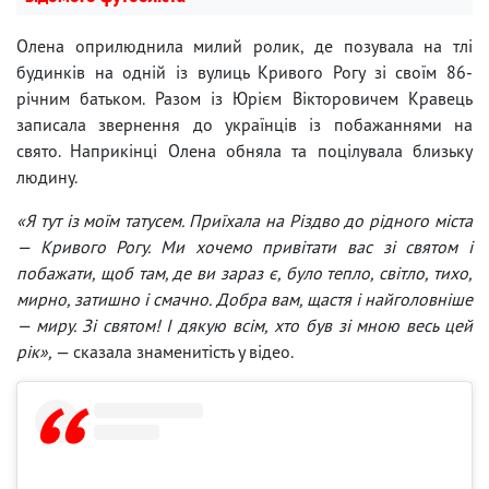
Олена оприлюднила милий ролик, де позувала на тлі
будинків на одній із вулиць Кривого Рогу зі своїм 86-
річним батьком. Разом із Юрієм Вікторовичем Кравець
записала звернення до українців із побажаннями на
свято. Наприкінці Олена обняла та поцілувала близьку
людину.
«Я тут із моїм татусем. Приїхала на Різдво до рідного міста
— Кривого Рогу. Ми хочемо привітати вас зі святом і
побажати, щоб там, де ви зараз є, було тепло, світло, тихо,
мирно, затишно і смачно. Добра вам, щастя і найголовніше
— миру. Зі святом! І дякую всім, хто був зі мною весь цей
рік»,
— сказала знаменитість у відео.