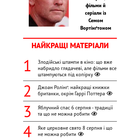
фільми й
серіали із
Семом
Вортінґтоном
НАЙКРАЩІ МАТЕРІАЛИ
Злодійські штампи в кіно: що вже
набридло глядачеві, але фільми все
штампуються під копірку
Джоан Ролінґ: найкращі книжки
британки, окрім Гаррі Поттера
Яблучний спас 6 серпня - традиції
та що не можна робити
Яке церковне свято 8 серпня і що
не можна робити