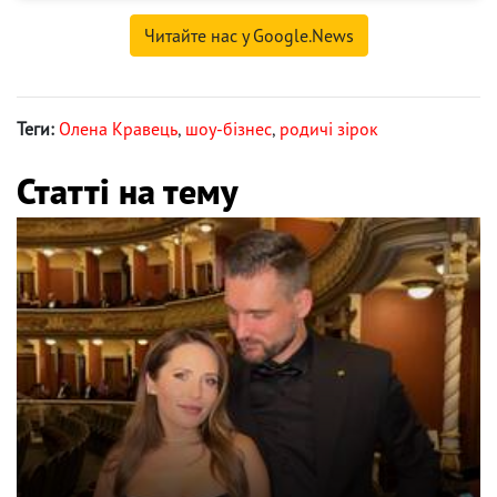
Читайте нас у Google.News
Теги:
Олена Кравець
,
шоу-бізнес
,
родичі зірок
Статті на тему