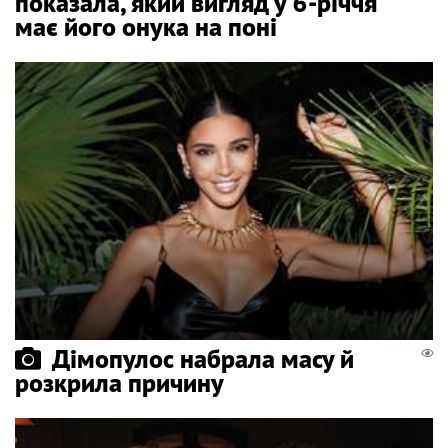
показала, який вигляд у 6-річчя
має його онука на поні
Дімопулос набрала масу й
розкрила причину