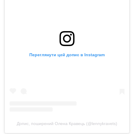
Переглянути цей допис в Instagram
Допис, поширений Олена Кравець (@lennykravets)