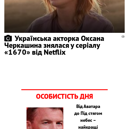
Українська акторка Оксана
Черкашина знялася у серіалу
«1670» від Netflix
ОСОБИСТІСТЬ ДНЯ
Від Аватара
до Під стягом
небес –
найкращі