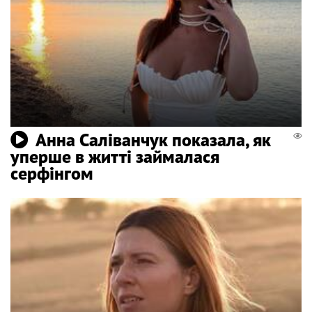
Анна Саліванчук показала, як
уперше в житті займалася
серфінгом