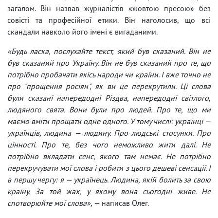
загалом. Він назвав журналістів «жовтою пресою» без
совісті та професійної етики. Він наголосив, що всі
скандали навколо його імені є вигаданими.
«Будь ласка, послухайте текст, який був сказаний. Він не
був сказаний про Україну. Він не був сказаний про те, що
потрібно пробачати якісь народи чи країни. І вже точно не
про "прощення росіян", як ви це перекрутили. Ці слова
були сказані напередодні Різдва, напередодні світлого,
людяного свята. Вони були про людей. Про те, що ми
маємо вміти прощати одне одного. У тому числі: українці —
українців, людина — людину. Про людські стосунки. Про
цінності. Про те, без чого неможливо жити далі. Не
потрібно вкладати сенс, якого там немає. Не потрібно
перекручувати мої слова і робити з цього дешеві сенсації. І
в першу чергу: я — українець. Людина, якій болить за свою
країну. За той жах, у якому вона сьогодні живе. Не
спотворюйте мої слова»,
— написав Олег.