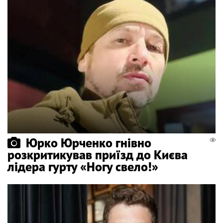
Юрко Юрченко гнівно
розкритикував приїзд до Києва
лідера гурту «Ногу свело!»