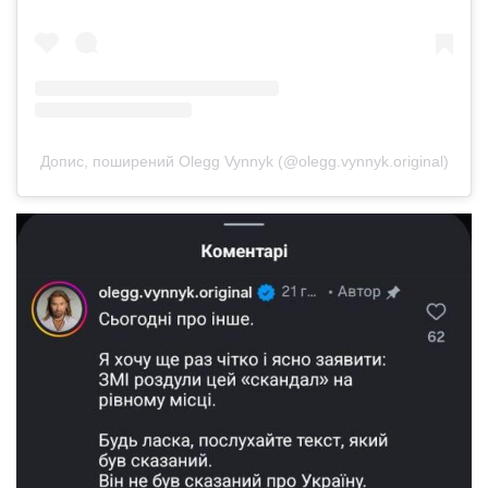
Допис, поширений Olegg Vynnyk (@olegg.vynnyk.original)