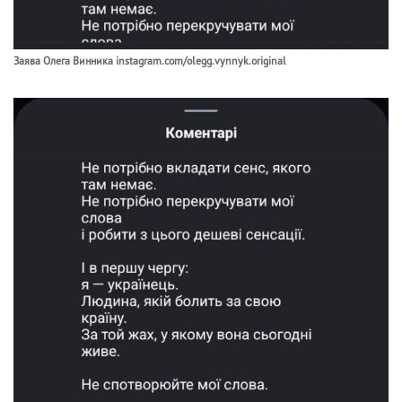
Заява Олега Винника instagram.com/olegg.vynnyk.original