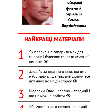
найкращі
фільми й
серіали із
Семом
Вортінґтоном
НАЙКРАЩІ МАТЕРІАЛИ
Як правильно запарити мак для
пирогів і булочок: секрети смачної
випічки
Злодійські штампи в кіно: що вже
набридло глядачеві, але фільми все
штампуються під копірку
Медовий Спас 1 серпня – традиції і
що не можна робити
Яблучний спас 6 серпня - традиції