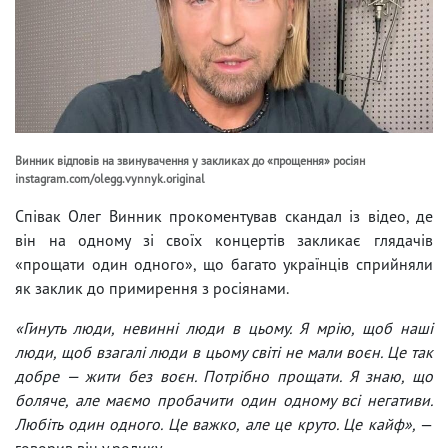
Винник відповів на звинувачення у закликах до «прощення» росіян
instagram.com/olegg.vynnyk.original
Співак Олег Винник прокоментував скандал із відео, де
він на одному зі своїх концертів закликає глядачів
«прощати один одного», що багато українців сприйняли
як заклик до примирення з росіянами.
«Гинуть люди, невинні люди в цьому. Я мрію, щоб наші
люди, щоб взагалі люди в цьому світі не мали воєн. Це так
добре — жити без воєн. Потрібно прощати. Я знаю, що
боляче, але маємо пробачити один одному всі негативи.
Любіть один одного. Це важко, але це круто. Це кайф»,
—
говорив він у ролику.