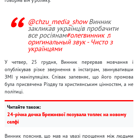
@chzu_media_show
Винник
закликав українців пробачити
все росіянам
#олегвинник
♬
оригинальный звук - Чисто з
українцями
У четвер, 25 грудня, Винник перервав мовчання і
опублікував різке звернення в інстаграм, звинувативши
ЗМІ у маніпуляціях. Співак запевняє, що його промова
була присвячена Різдву та християнським цінностям, а не
політиці.
Читайте також:
24-річна дочка Брежнєвої позувала топлес на новому
селфі
Винник пояснив, що мав на увазі прощення між людьми