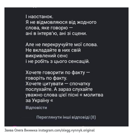
Заява Олега Винника instagram.com/olegg.vynnyk.original