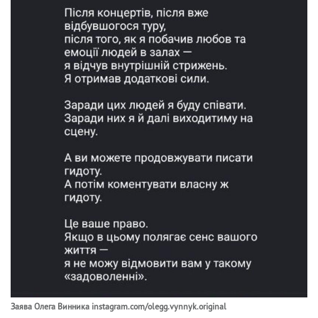
Заява Олега Винника instagram.com/olegg.vynnyk.original