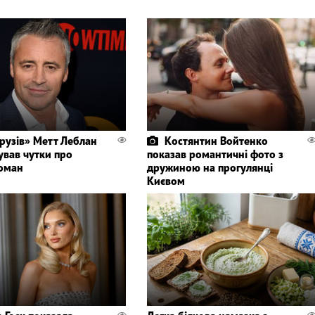
Друзів» Метт Леблан
Костянтин Войтенко
ував чутки про
показав романтичні фото з
оман
дружиною на прогулянці
Києвом