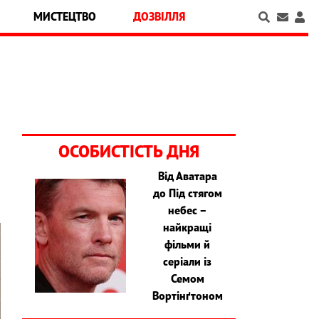
МИСТЕЦТВО
ДОЗВІЛЛЯ
ОСОБИСТІСТЬ ДНЯ
Від Аватара
до Під стягом
небес –
найкращі
фільми й
серіали із
Семом
Вортінґтоном