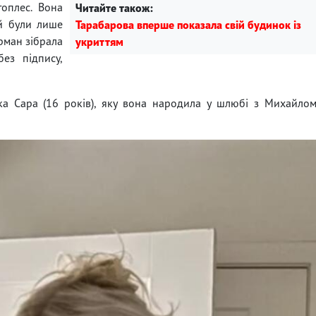
топлес. Вона
Читайте також:
ій були лише
Тарабарова вперше показала свій будинок із
ерман зібрала
укриттям
ез підпису,
а Сара (16 років), яку вона народила у шлюбі з Михайло