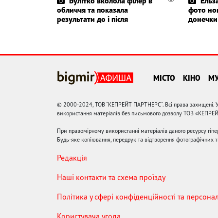
Булітко вколола філер в
Ельз
обличчя та показала
фото но
результати до і після
донечки
МІСТО
КІНО
М
© 2000-2024, ТОВ "КЕПРЕЙТ ПАРТНЕРС". Всі права захищені. У
використання матеріалів без письмового дозволу ТОВ «КЕПРЕ
При правомірному використанні матеріалів даного ресурсу гіп
Будь-яке копіювання, передрук та відтворення фотографічних тв
Редакція
Наші контакти та схема проїзду
Політика у сфері конфіденційності та персона
Користувача угода