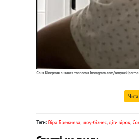
Соня Кіперман знялася топлесом instagram.com/sonyaxkiperma
Чита
Теги:
Віра Брежнєва
,
шоу-бізнес
,
діти зірок
,
Со