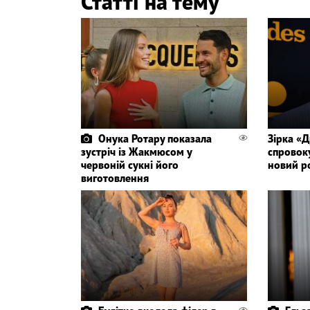
Статті на тему
Онука Ротару показала
Зірка «
зустріч із Жакмюсом у
спровок
червоній сукні його
новий р
виготовлення