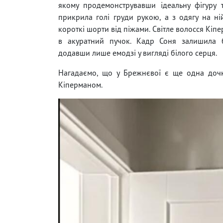
якому продемонструвавши ідеальну фігуру 
прикрила голі груди рукою, а з одягу на н
короткі шорти від піжами. Світле волосся Кіп
в акуратний пучок. Кадр Соня залишила б
додавши лише емодзі у вигляді білого серця.
Нагадаємо, що у Брежнєвої є ще одна дочк
Кіперманом.