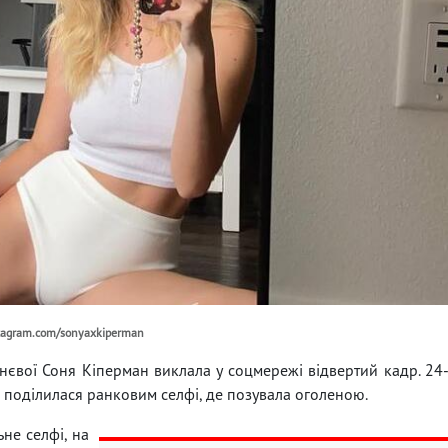
stagram.com/sonyaxkiperman
нєвої Соня Кіперман виклала у соцмережі відвертий кадр. 24
, поділилася ранковим селфі, де позувала оголеною.
ьне селфі, на