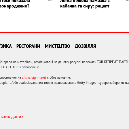
а Госк показала
Легка білкова намазка з
вонародженої
кабачка та сиру: рецепт
УЗИКА
РЕСТОРАНИ
МИСТЕЦТВО
ДОЗВІЛЛЯ
сі права на матеріали, опубліковані на даному ресурсі, належать ТОВ КЕПРЕЙТ ПАРТ
ЙТ ПАРТНЕРС» заборонено.
ерпосилання на
afisha.bigmir.net є
обов'язковим.
орів та/або аудіовізуальних творів правовласника Getty Images - суворо забороняєтьс
льних даних