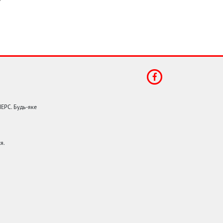
НЕРС. Будь-яке
я.