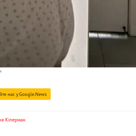
n
йте нас у Google.News
ня Кіперман