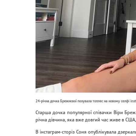
24-річна дочка Брежнєвої позувала топлес на новому селфі in
Старша дочка популярної співачки Віри Бреж
річна дівчина, яка вже довгий час живе в США
В інстаграм-сторіз Соня опублікувала дзеркал