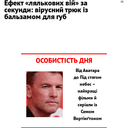
Ефект «лялькових вій» за
секунди: вірусний трюк із
бальзамом для губ
ОСОБИСТІСТЬ ДНЯ
Від Аватара
до Під стягом
небес –
найкращі
фільми й
серіали із
Семом
Вортінґтоном