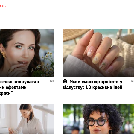
раса
сенко зіткнулася з
Який манікюр зробити у
ми ефектами
відпустку: 10 красивих ідей
краси"