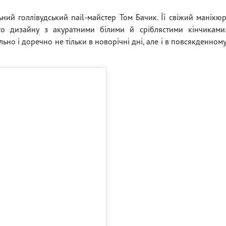
ьний голлівудський nail-майстер Том Бачик. Її свіжий манікю
го дизайну з акуратними білими й сріблястими кінчиками
ьно і доречно не тільки в новорічні дні, але і в повсякденном