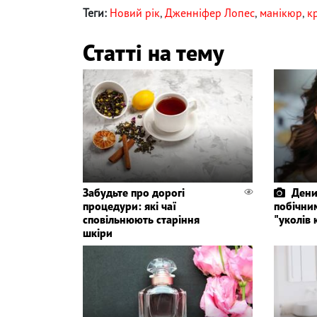
Теги:
Новий рік
,
Дженніфер Лопес
,
манікюр
,
к
Статті на тему
Забудьте про дорогі
Дени
процедури: які чаї
побічни
сповільнюють старіння
"уколів 
шкіри