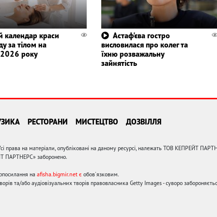
й календар краси
Астаф'єва гостро
ду за тілом на
висловилася про колег та
 2026 року
їхню розважальну
зайнятість
УЗИКА
РЕСТОРАНИ
МИСТЕЦТВО
ДОЗВІЛЛЯ
сі права на матеріали, опубліковані на даному ресурсі, належать ТОВ КЕПРЕЙТ ПАРТ
ЙТ ПАРТНЕРС» заборонено.
ерпосилання на
afisha.bigmir.net є
обов'язковим.
орів та/або аудіовізуальних творів правовласника Getty Images - суворо забороняєтьс