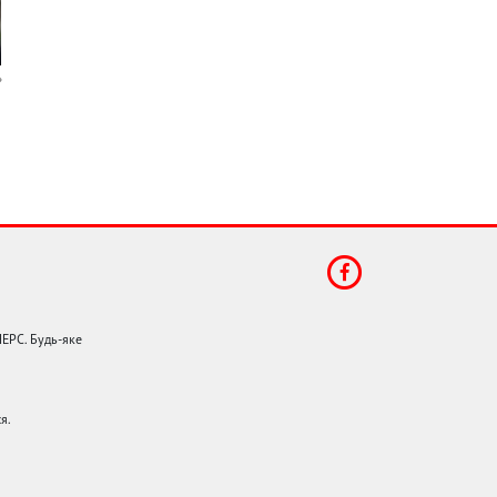
НЕРС. Будь-яке
я.