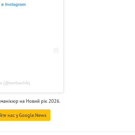
в Instagram
ails (@tombachik)
манікюр на Новий рік 2026.
йте нас у Google.News