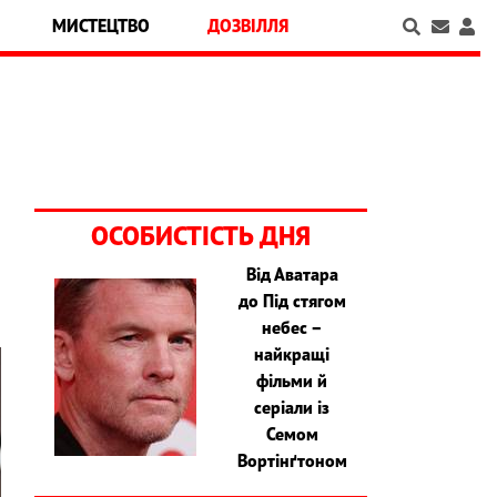
МИСТЕЦТВО
ДОЗВІЛЛЯ
ОСОБИСТІСТЬ ДНЯ
Від Аватара
до Під стягом
небес –
найкращі
фільми й
серіали із
Семом
Вортінґтоном