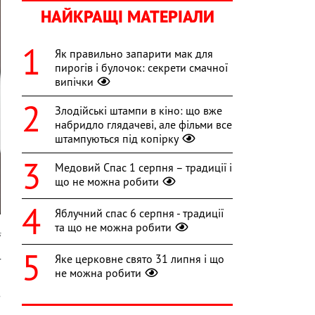
НАЙКРАЩІ МАТЕРІАЛИ
Як правильно запарити мак для
пирогів і булочок: секрети смачної
випічки
Злодійські штампи в кіно: що вже
набридло глядачеві, але фільми все
штампуються під копірку
Медовий Спас 1 серпня – традиції і
що не можна робити
Яблучний спас 6 серпня - традиції
та що не можна робити
s
Яке церковне свято 31 липня і що
т
не можна робити
н
з