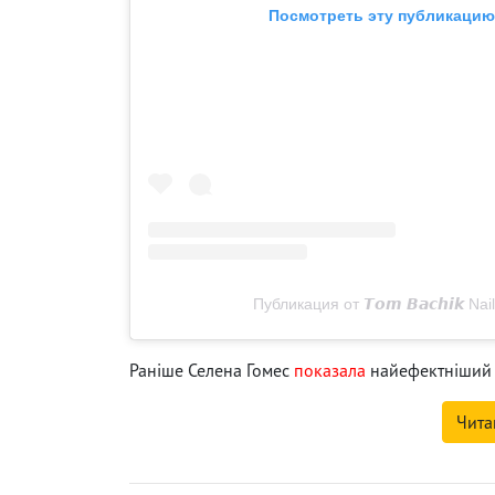
Посмотреть эту публикацию 
Публикация от 𝙏𝙤𝙢 𝘽𝙖𝙘𝙝𝙞𝙠 N
Раніше Селена Гомес
показала
найефектніший 
Чита