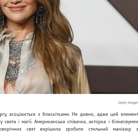
Getty Image
гу, асоціюється з блискітками. Не дивно, адже цей елемен
вята і магії. Американська співачка, акторка і бізнесвуме
ворічних свят вирішила зробити стильний манікюр 