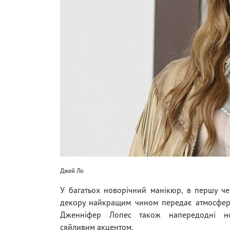
Джей Ло
У багатьох новорічний манікюр, в першу чер
декору найкращим чином передає атмосферу с
Дженніфер Лопес також напередодні но
сяйливим акцентом.