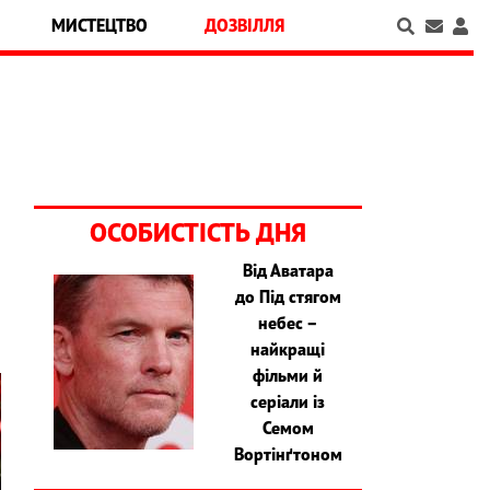
МИСТЕЦТВО
ДОЗВІЛЛЯ
ОСОБИСТІСТЬ ДНЯ
Від Аватара
до Під стягом
небес –
найкращі
фільми й
серіали із
Семом
Вортінґтоном