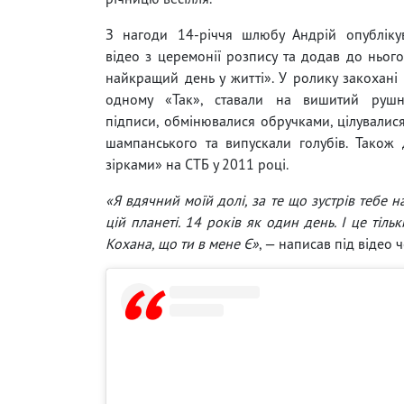
З нагоди 14-річчя шлюбу Андрій опублікув
відео з церемонії розпису та додав до ньог
найкращий день у житті». У ролику закохані
одному «Так», ставали на вишитий рушн
підписи, обмінювалися обручками, цілувалис
шампанського та випускали голубів. Також Д
зірками» на СТБ у 2011 році.
«Я вдячний моїй долі, за те що зустрів тебе
цій планеті. 14 років як один день. І це тіл
Кохана, що ти в мене Є»
, — написав під відео ч