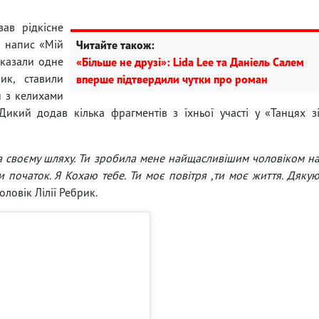
ав рідкісне
о напис «Мій
Читайте також:
 казали одне
«Більше не друзі»: Lida Lee та Даніель Салем
ик, ставили
вперше підтвердили чутки про роман
я з келихами
икий додав кілька фрагментів з їхньої участі у «Танцях з
 на своєму шляху. Ти зробила мене найщасливішим чоловіком н
ьки початок. Я Кохаю тебе. Ти моє повітря ,ти моє життя. Дяку
оловік Лілії Ребрик.