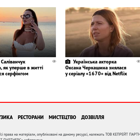
 Саліванчук
Українська акторка
, як уперше в житті
Оксана Черкашина знялася
ся серфінгом
у серіалу «1670» від Netflix
УЗИКА
РЕСТОРАНИ
МИСТЕЦТВО
ДОЗВІЛЛЯ
сі права на матеріали, опубліковані на даному ресурсі, належать ТОВ КЕПРЕЙТ ПАРТ
ЙТ ПАРТНЕРС» заборонено.