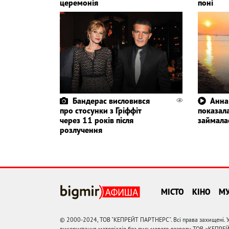
церемонія
поні
Бандерас висловився
Анна
про стосунки з Гріффіт
показала
через 11 років після
займала
розлучення
МІСТО
КІНО
М
© 2000-2024, ТОВ "КЕПРЕЙТ ПАРТНЕРС". Всі права захищені. У
використання матеріалів без письмового дозволу ТОВ «КЕПРЕ