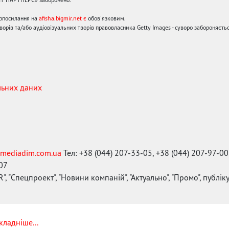
ерпосилання на
afisha.bigmir.net є
обов'язковим.
орів та/або аудіовізуальних творів правовласника Getty Images - суворо забороняєтьс
льних даних
mediadim.com.ua
Тел: +38 (044) 207-33-05, +38 (044) 207-97-00
-07
", "Спецпроект", "Новини компаній", "Актуально", "Промо", публі
кладніше...