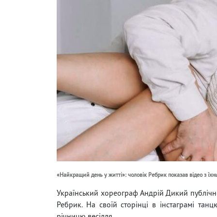
«Найкращий день у житті»: чоловік Ребрик показав відео з їхньо
Український хореограф Андрій Дикий публічно 
Ребрик. На своїй сторінці в інстаграмі та
річницю весілля.