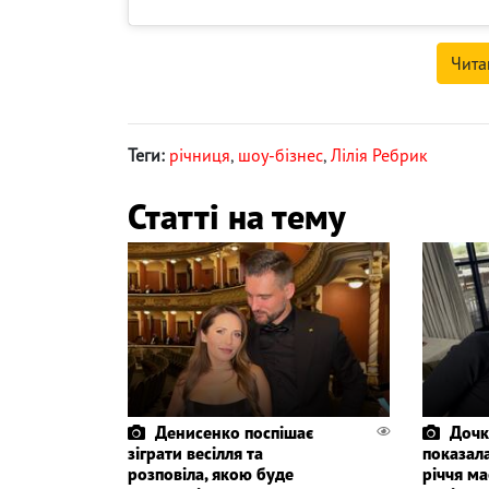
Чита
Теги:
річниця
,
шоу-бізнес
,
Лілія Ребрик
Статті на тему
Денисенко поспішає
Дочк
зіграти весілля та
показала
розповіла, якою буде
річчя ма