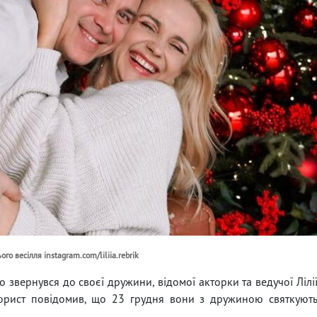
го весілля instagram.com/liliia.rebrik
звернувся до своєї дружини, відомої акторки та ведучої Лілі
нцюрист повідомив, що 23 грудня вони з дружиною святкуют