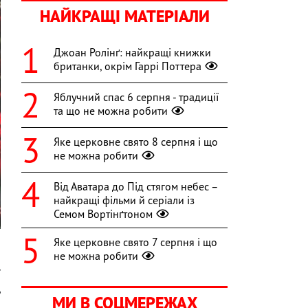
НАЙКРАЩІ МАТЕРІАЛИ
Джоан Ролінґ: найкращі книжки
британки, окрім Гаррі Поттера
Яблучний спас 6 серпня - традиції
та що не можна робити
Яке церковне свято 8 серпня і що
не можна робити
Від Аватара до Під стягом небес –
найкращі фільми й серіали із
Семом Вортінґтоном
Яке церковне свято 7 серпня і що
не можна робити
ї
ь
МИ В СОЦМЕРЕЖАХ