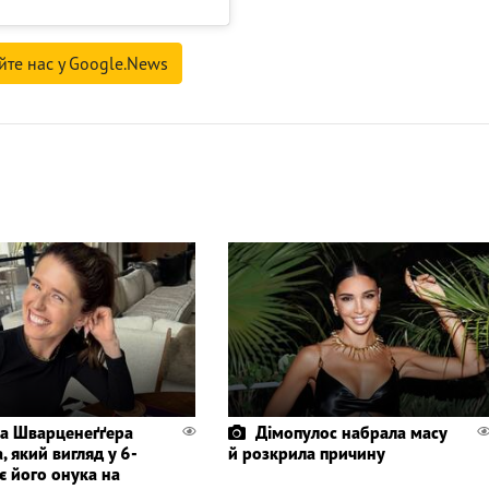
йте нас у Google.News
а Шварценеґґера
Дімопулос набрала масу
, який вигляд у 6-
й розкрила причину
є його онука на