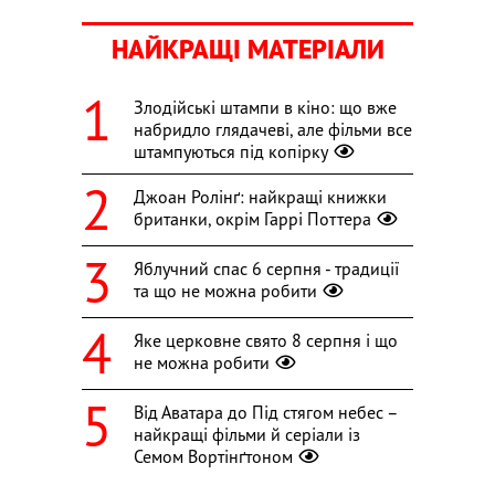
НАЙКРАЩІ МАТЕРІАЛИ
Злодійські штампи в кіно: що вже
набридло глядачеві, але фільми все
штампуються під копірку
Джоан Ролінґ: найкращі книжки
британки, окрім Гаррі Поттера
Яблучний спас 6 серпня - традиції
та що не можна робити
Яке церковне свято 8 серпня і що
не можна робити
Від Аватара до Під стягом небес –
найкращі фільми й серіали із
Семом Вортінґтоном