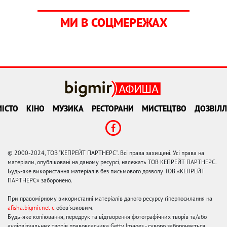
МИ В СОЦМЕРЕЖАХ
ІСТО
КІНО
МУЗИКА
РЕСТОРАНИ
МИСТЕЦТВО
ДОЗВІЛЛ
© 2000-2024, ТОВ "КЕПРЕЙТ ПАРТНЕРС". Всі права захищені. Усі права на
матеріали, опубліковані на даному ресурсі, належать ТОВ КЕПРЕЙТ ПАРТНЕРС.
Будь-яке використання матеріалів без письмового дозволу ТОВ «КЕПРЕЙТ
ПАРТНЕРС» заборонено.
При правомірному використанні матеріалів даного ресурсу гіперпосилання на
afisha.bigmir.net є
обов'язковим.
Будь-яке копіювання, передрук та відтворення фотографічних творів та/або
аудіовізуальних творів правовласника Getty Images - суворо забороняється.