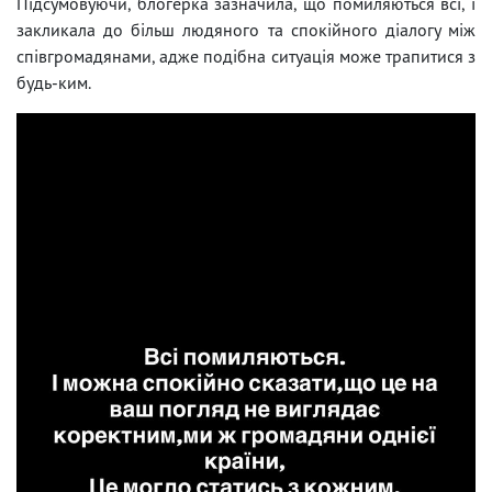
Підсумовуючи, блогерка зазначила, що помиляються всі, і
закликала до більш людяного та спокійного діалогу між
співгромадянами, адже подібна ситуація може трапитися з
будь-ким.