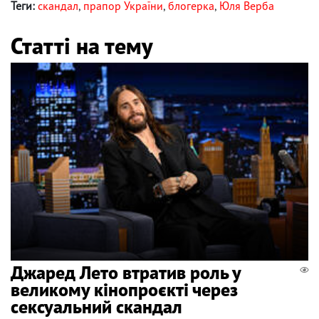
Теги:
скандал
,
прапор України
,
блогерка
,
Юля Верба
Статті на тему
Джаред Лето втратив роль у
великому кінопроєкті через
сексуальний скандал