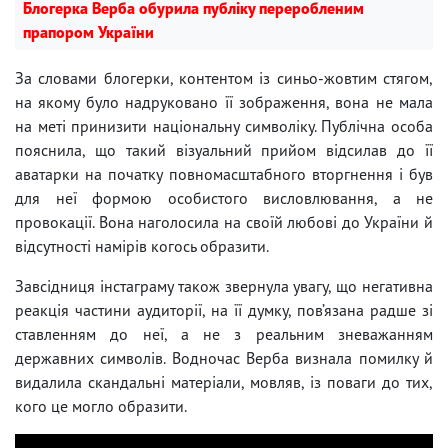
Блогерка Верба обурила публіку переробленим
прапором України
За словами блогерки, контентом із синьо-жовтим стягом,
на якому було надруковано її зображення, вона не мала
на меті принизити національну символіку. Публічна особа
пояснила, що такий візуальний прийом відсилав до її
аватарки на початку повномасштабного вторгнення і був
для неї формою особистого висловлювання, а не
провокації. Вона наголосила на своїй любові до України й
відсутності намірів когось образити.
Завсідниця інстаграму також звернула увагу, що негативна
реакція частини аудиторії, на її думку, пов’язана радше зі
ставленням до неї, а не з реальним зневажанням
державних символів. Водночас Верба визнала помилку й
видалила скандальні матеріали, мовляв, із поваги до тих,
кого це могло образити.