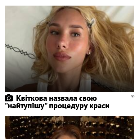
Квіткова назвала свою
"найтупішу" процедуру краси