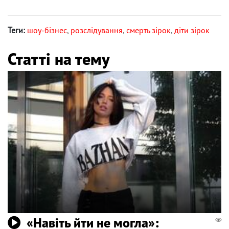
Теги:
шоу-бізнес
,
розслідування
,
смерть зірок
,
діти зірок
Статті на тему
«Навіть йти не могла»: