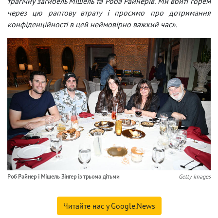
трагічну загибель Мішель та Роба Райнерів. Ми вбиті горем
через цю раптову втрату і просимо про дотримання
конфіденційності в цей неймовірно важкий час».
Роб Райнер і Мішель Зінгер із трьома дітьми
Getty Images
Читайте нас у Google.News