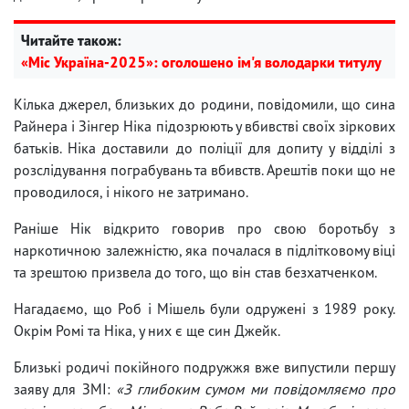
Читайте також:
«Міс Україна-2025»: оголошено ім'я володарки титулу
Кілька джерел, близьких до родини, повідомили, що сина
Райнера і Зінгер Ніка підозрюють у вбивстві своїх зіркових
батьків. Ніка доставили до поліції для допиту у відділі з
розслідування пограбувань та вбивств. Арештів поки що не
проводилося, і нікого не затримано.
Раніше Нік відкрито говорив про свою боротьбу з
наркотичною залежністю, яка почалася в підлітковому віці
та зрештою призвела до того, що він став безхатченком.
Нагадаємо, що Роб і Мішель були одружені з 1989 року.
Окрім Ромі та Ніка, у них є ще син Джейк.
Близькі родичі покійного подружжя вже випустили першу
заяву для ЗМІ:
«З глибоким сумом ми повідомляємо про