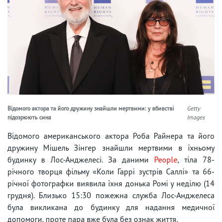
Відомого актора та його дружину знайшли мертвими: у вбивстві
Getty
підозрюють сина
Images
Відомого американського актора Роба Райнера та його
дружину Мішель Зінгер знайшли мертвими в їхньому
будинку в Лос-Анджелесі. За даними
People
, тіла 78-
річного творця фільму «Коли Гаррі зустрів Саллі» та 66-
річної фотографки виявила їхня донька Ромі у неділю (14
грудня). Близько 15:30 пожежна служба Лос-Анджелеса
була викликана до будинку для надання медичної
допомоги, проте пара вже була без ознак життя.