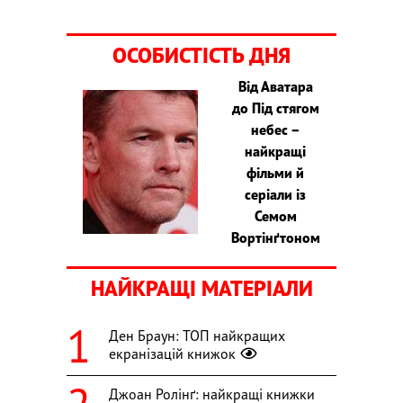
ОСОБИСТІСТЬ ДНЯ
Від Аватара
до Під стягом
небес –
найкращі
фільми й
серіали із
Семом
Вортінґтоном
НАЙКРАЩІ МАТЕРІАЛИ
Ден Браун: ТОП найкращих
екранізацій книжок
Джоан Ролінґ: найкращі книжки