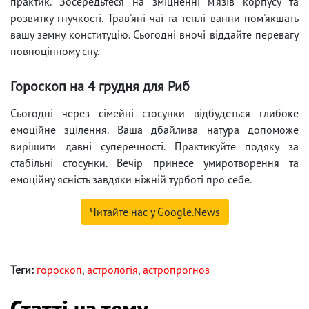
практик. Зосередьтеся на зміцненні м'язів корпусу та
розвитку гнучкості. Трав'яні чаї та теплі ванни пом'якшать
вашу земну конституцію. Сьогодні вночі віддайте перевагу
повноцінному сну.
Гороскоп на 4 грудня для Риб
Сьогодні через сімейні стосунки відбудеться глибоке
емоційне зцілення. Ваша дбайлива натура допоможе
вирішити давні суперечності. Практикуйте подяку за
стабільні стосунки. Вечір принесе умиротворення та
емоційну ясність завдяки ніжній турботі про себе.
Читайте нас у Google.News
Теги:
гороскоп
,
астрологія
,
астропрогноз
Статті на тему