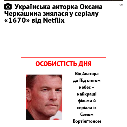
Українська акторка Оксана
Черкашина знялася у серіалу
«1670» від Netflix
ОСОБИСТІСТЬ ДНЯ
Від Аватара
до Під стягом
небес –
найкращі
фільми й
серіали із
Семом
Вортінґтоном