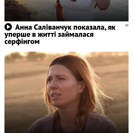
Анна Саліванчук показала, як
уперше в житті займалася
серфінгом