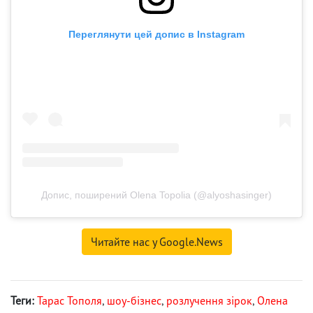
Переглянути цей допис в Instagram
Допис, поширений Olena Topolia (@alyoshasinger)
Читайте нас у Google.News
Теги:
Тарас Тополя
,
шоу-бізнес
,
розлучення зірок
,
Олена