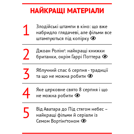
НАЙКРАЩІ МАТЕРІАЛИ
Злодійські штампи в кіно: що вже
набридло глядачеві, але фільми все
штампуються під копірку
Джоан Ролінґ: найкращі книжки
британки, окрім Гаррі Поттера
Яблучний спас 6 серпня - традиції
та що не можна робити
Яке церковне свято 8 серпня і що
не можна робити
Від Аватара до Під стягом небес –
найкращі фільми й серіали із
Семом Вортінґтоном