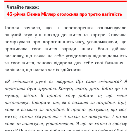
Читайте також:
43-річна Сієнна Міллер оголосила про третю вагітність
Тополя заявила, що її перетворення ознаменувало
рішучий зсув у її підході до життя та кар'єри. Співачка
поміркувала про дорогоцінність часу, усвідомлюючи, що
проживала своє життя заради інших. Вона дійшла
висновку, що взяла на себе усвідомлену відповідальність
за своє життя, заново відкрила для себе свої бажання і
вирішила, що настав час їх здійснити.
«Я змінилася дуже як людина. Що саме змінилося? Я
перестала бути зручною. Комусь, якось, десь. Тобто це і в
музиці, звісно. Я просто хочу робити те, що мене
насолоджує. Говорити так, як я вважаю за потрібне. Тоді,
коли я вважаю за потрібне. Я просто зрозуміла, що моє
життя, кожна секундочка - її назад не повернеш. І потім
коли ти аналізуєш, усвідомлюєш: "А що ти хотіла в своєму
житті? Оце все, що ти робила, ти для кого це робила? Хто є