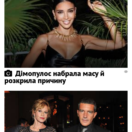
Дімопулос набрала масу й
розкрила причину