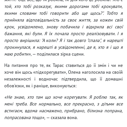
той, хто тобі розказує, якими дорогами тобі крокувати,
якими словами тобі говорити або ще щось?". Тобто я
прийняла відповідальність за своє життя, за кожен свій
крок, усвідомлено, знову побачила і відкрила всі свої
бажання, які були. Я їх почала просто реалізовувати. І я
просто вирішила: "А коли? Я і так довго "спала", я нарешті
прокинулася, я нарешті в усвідомленні, де я, хто я і що я
маю робити»
, — поділилася зірка сцени.
На питання про те, як Тарас ставиться до її змін і чи не
хоче він щось «підкорегувати», Олена наголосила на своїй
незалежності і водночас підтвердила, що її домашні
обов'язки, як і раніше, виконуються:
«Не знаю, хто там що хоче корегувати. Я роблю так, як
мені треба. Все нормально, все прекрасно, з дітьми все
встигаєм, вдома насмажено, прибрано, білизна попрана,
попрасована тощо»,
— сказала вона.