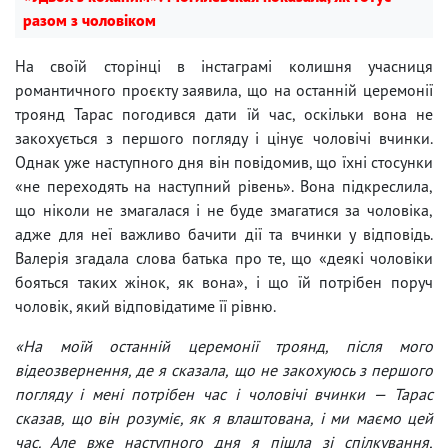
разом з чоловіком
На своїй сторінці в інстаграмі колишня учасниця
романтичного проєкту заявила, що на останній церемонії
троянд Тарас погодився дати їй час, оскільки вона не
закохується з першого погляду і цінує чоловічі вчинки.
Однак уже наступного дня він повідомив, що їхні стосунки
«не переходять на наступний рівень». Вона підкреслила,
що ніколи не змагалася і не буде змагатися за чоловіка,
адже для неї важливо бачити дії та вчинки у відповідь.
Валерія згадала слова батька про те, що «деякі чоловіки
бояться таких жінок, як вона», і що їй потрібен поруч
чоловік, який відповідатиме її рівню.
«На моїй останній церемонії троянд, після мого
відеозвернення, де я сказала, що не закохуюсь з першого
погляду і мені потрібен час і чоловічі вчинки — Тарас
сказав, що він розуміє, як я влаштована, і ми маємо цей
час. Але вже наступного дня я пішла зі спілкування,