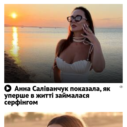
Анна Саліванчук показала, як
уперше в житті займалася
серфінгом