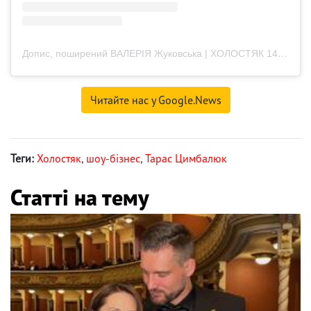
Допис, поширений ВАЛЕРІЯ Жуковська | ХОЛОСТЯК 14 (@zhukovska.valerie)
Читайте нас у Google.News
Теги:
Холостяк
,
шоу-бізнес
,
Тарас Цимбалюк
Статті на тему