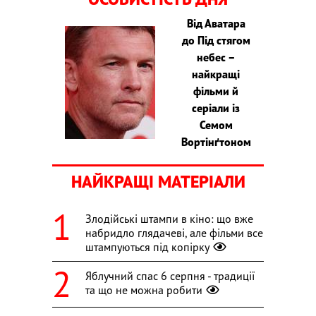
Від Аватара
до Під стягом
небес –
найкращі
фільми й
серіали із
Семом
Вортінґтоном
НАЙКРАЩІ МАТЕРІАЛИ
Злодійські штампи в кіно: що вже
набридло глядачеві, але фільми все
штампуються під копірку
Яблучний спас 6 серпня - традиції
та що не можна робити