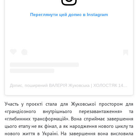
Переглянути цей допис в Instagram
Допис, поширений ВАЛЕРІЯ Жуковська | ХОЛОСТЯК 14 (@zhukovska.valerie)
Участь у проєкті стала для Жуковської простором для
«грандіозного внутрішнього перезавантаження» та
«глибинних трансформацій». Вона сприймає завершення
цього етапу не як фінал, а як народження нового циклу та
нового життя в Україні. На завершення вона висловила