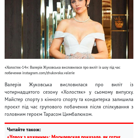
«Холостяк-14»: Валерія Жуковська висловилася про виліт із шоу під час
побачення instagram.com/zhukovska.valerie
Валерія Жуковська висловилася про виліт із
чотирнадцятого сезону «Холостяк» у сьомому випуску.
Майстер спорту з кінного спорту та кондитерка залишила
проєкт під час групового побачення після спілкування з
головним героєм Тарасом Цимбалюком.
Читайте також:
«Удвох з коханим»: Могилевская показала, як готує