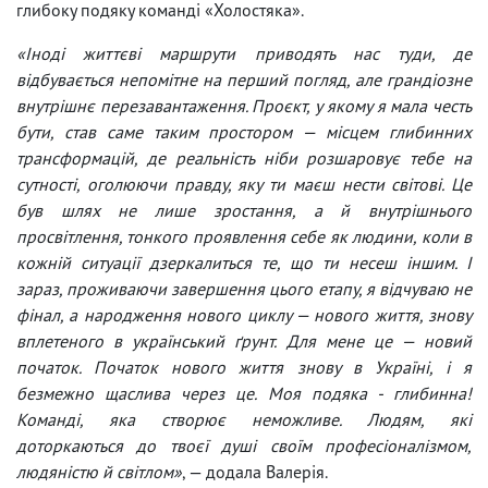
глибоку подяку команді «Холостяка».
«Іноді життєві маршрути приводять нас туди, де
відбувається непомітне на перший погляд, але грандіозне
внутрішнє перезавантаження. Проєкт, у якому я мала честь
бути, став саме таким простором — місцем глибинних
трансформацій, де реальність ніби розшаровує тебе на
сутності, оголюючи правду, яку ти маєш нести світові. Це
був шлях не лише зростання, а й внутрішнього
просвітлення, тонкого проявлення себе як людини, коли в
кожній ситуації дзеркалиться те, що ти несеш іншим. І
зараз, проживаючи завершення цього етапу, я відчуваю не
фінал, а народження нового циклу — нового життя, знову
вплетеного в український ґрунт. Для мене це — новий
початок. Початок нового життя знову в Україні, і я
безмежно щаслива через це. Моя подяка - глибинна!
Команді, яка створює неможливе. Людям, які
доторкаються до твоєї душі своїм професіоналізмом,
людяністю й світлом»
, — додала Валерія.