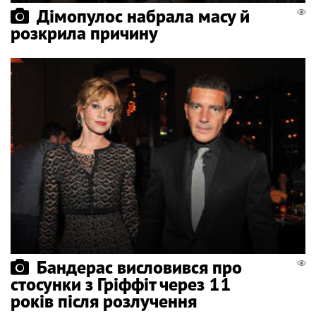
Дімопулос набрала масу й
розкрила причину
Бандерас висловився про
стосунки з Гріффіт через 11
років після розлучення