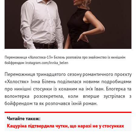
Переможниця «Холостяка-13» Бєлєнь розповіла про знайомство із нинішнім
бойфрендом instagram.com/innka_belen
Переможниця тринадцятого сезону романтичного проєкту
«Холостяк» Інна Білень поділилася новими подробицями
про нинішні стосунки із коханим на ім'я Іван. Блогерка та
волонтерка розсекретила, коли вперше зустрілася з
бойфрендом та як розпочався їхній роман.
Читайте також:
Кацуріна підтвердила чутки, що наразі не у стосунках