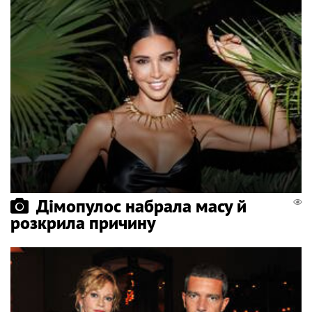
Дімопулос набрала масу й
розкрила причину