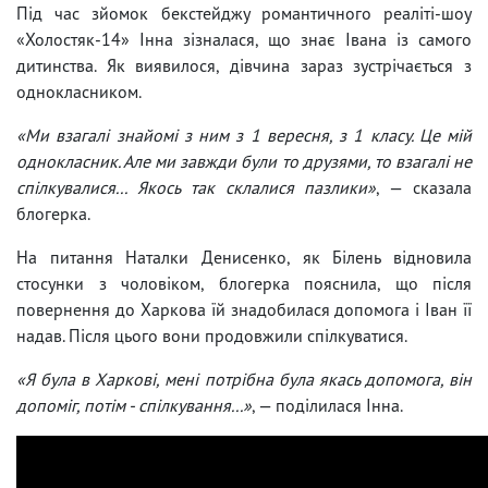
Під час зйомок бекстейджу романтичного реаліті-шоу
«Холостяк-14» Інна зізналася, що знає Івана із самого
дитинства. Як виявилося, дівчина зараз зустрічається з
однокласником.
«Ми взагалі знайомі з ним з 1 вересня, з 1 класу. Це мій
однокласник. Але ми завжди були то друзями, то взагалі не
спілкувалися... Якось так склалися пазлики»
, — сказала
блогерка.
На питання Наталки Денисенко, як Білень відновила
стосунки з чоловіком, блогерка пояснила, що після
повернення до Харкова їй знадобилася допомога і Іван її
надав. Після цього вони продовжили спілкуватися.
«Я була в Харкові, мені потрібна була якась допомога, він
допоміг, потім - спілкування...»
, — поділилася Інна.