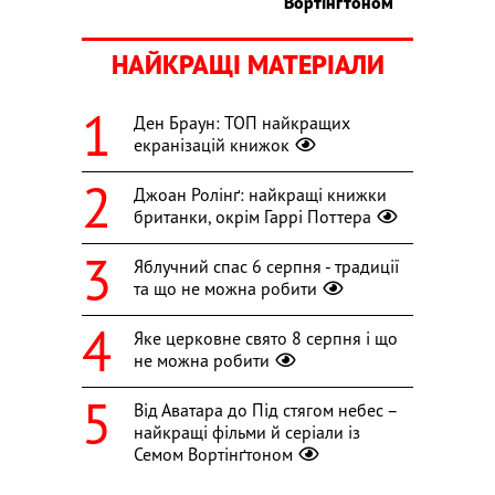
Вортінґтоном
НАЙКРАЩІ МАТЕРІАЛИ
Ден Браун: ТОП найкращих
екранізацій книжок
Джоан Ролінґ: найкращі книжки
британки, окрім Гаррі Поттера
Яблучний спас 6 серпня - традиції
та що не можна робити
Яке церковне свято 8 серпня і що
не можна робити
Від Аватара до Під стягом небес –
найкращі фільми й серіали із
Семом Вортінґтоном