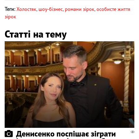
Теги:
Холостяк
,
шоу-бізнес
,
романи зірок
,
особисте життя
зірок
Статті на тему
Денисенко поспішає зіграти