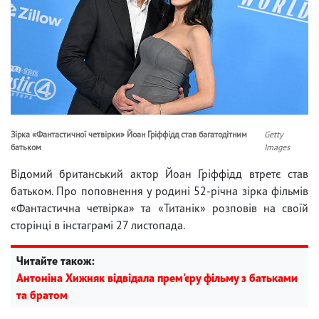
Зірка «Фантастичної четвірки» Йоан Гріффідд став багатодітним
Getty
батьком
Images
Відомий британський актор Йоан Гріффідд втретє став
батьком. Про поповнення у родині 52-річна зірка фільмів
«Фантастична четвірка» та «Титанік» розповів на своїй
сторінці в інстаграмі 27 листопада.
Читайте також:
Антоніна Хижняк відвідала прем'єру фільму з батьками
та братом