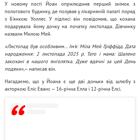
У новому пості Йоан оприлюднив перший знімок з
пологового будинку, де позував у лікарняній палаті поряд
з Б'янкою Уоллес. У підписі він повідомив, що кохана
подарувала йому дочку на початку листопада. Дівчинку
назвали Милою Мей.
«Листопад був особливим… Ім'я: Міла Мей Гріффідд. Дата
народження: 2 листопада 2025 р. Тато і мама: Шалено
закохані в нашого янголятка. Дуже вдячні за цей День
подяки»
,— написав він.
Нагадаємо, що у Йоана є ще дві доньки від шлюбу з
акторкою Еліс Еванс — 16-річна Елла і 12-річна Елсі.