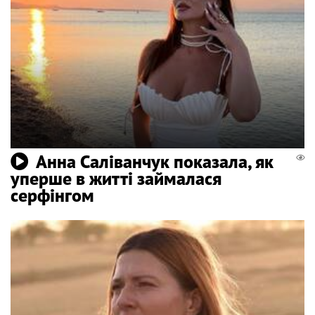
Анна Саліванчук показала, як
уперше в житті займалася
серфінгом