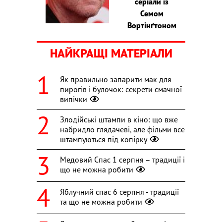
серіали із
Семом
Вортінґтоном
НАЙКРАЩІ МАТЕРІАЛИ
Як правильно запарити мак для
пирогів і булочок: секрети смачної
випічки
Злодійські штампи в кіно: що вже
набридло глядачеві, але фільми все
штампуються під копірку
Медовий Спас 1 серпня – традиції і
що не можна робити
Яблучний спас 6 серпня - традиції
та що не можна робити