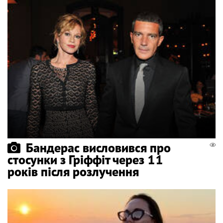
Бандерас висловився про
стосунки з Гріффіт через 11
років після розлучення