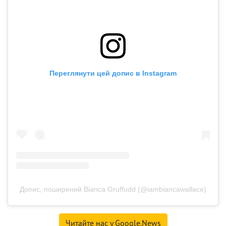
Переглянути цей допис в Instagram
Допис, поширений Bianca Gruffudd (@iambiancawallace)
Читайте нас у Google.News