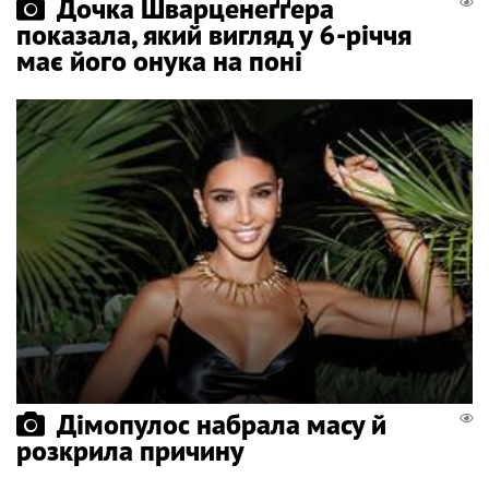
Дочка Шварценеґґера
показала, який вигляд у 6-річчя
має його онука на поні
Дімопулос набрала масу й
розкрила причину