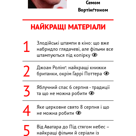
Семом
Вортінґтоном
НАЙКРАЩІ МАТЕРІАЛИ
Злодійські штампи в кіно: що вже
набридло глядачеві, але фільми все
штампуються під копірку
Джоан Ролінґ: найкращі книжки
британки, окрім Гаррі Поттера
Яблучний спас 6 серпня - традиції
та що не можна робити
Яке церковне свято 8 серпня і що
не можна робити
Від Аватара до Під стягом небес –
найкращі фільми й серіали із