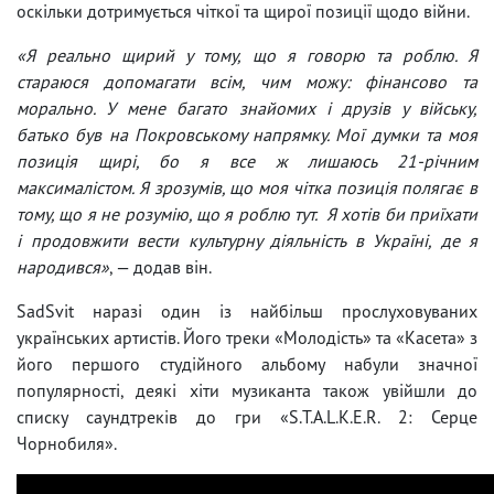
оскільки дотримується чіткої та щирої позиції щодо війни.
«Я реально щирий у тому, що я говорю та роблю. Я
стараюся допомагати всім, чим можу: фінансово та
морально. У мене багато знайомих і друзів у війську,
батько був на Покровському напрямку. Мої думки та моя
позиція щирі, бо я все ж лишаюсь 21-річним
максималістом. Я зрозумів, що моя чітка позиція полягає в
тому, що я не розумію, що я роблю тут. Я хотів би приїхати
і продовжити вести культурну діяльність в Україні, де я
народився»
, — додав він.
SadSvit наразі один із найбільш прослуховуваних
українських артистів. Його треки «Молодість» та «Касета» з
його першого студійного альбому набули значної
популярності, деякі хіти музиканта також увійшли до
списку саундтреків до гри «S.T.A.L.K.E.R. 2: Серце
Чорнобиля».