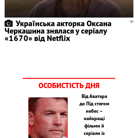
Українська акторка Оксана
Черкашина знялася у серіалу
«1670» від Netflix
ОСОБИСТІСТЬ ДНЯ
Від Аватара
до Під стягом
небес –
найкращі
фільми й
серіали із