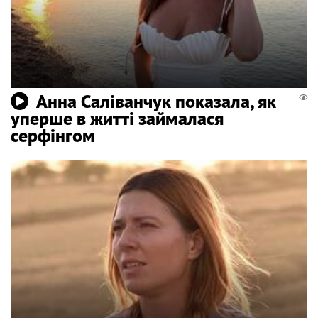
Анна Саліванчук показала, як
уперше в житті займалася
серфінгом