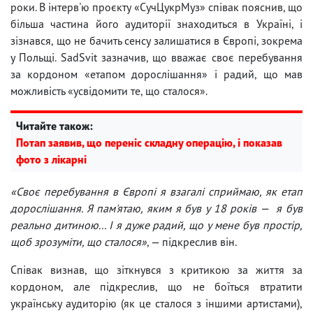
роки. В інтерв'ю проєкту «СучЦукрМуз» співак пояснив, що
більша частина його аудиторії знаходиться в Україні, і
зізнався, що не бачить сенсу залишатися в Європі, зокрема
у Польщі. SadSvit зазначив, що вважає своє перебування
за кордоном «етапом дорослішання» і радий, що мав
можливість «усвідомити те, що сталося».
Читайте також:
Потап заявив, що переніс складну операцію, і показав
фото з лікарні
«Своє перебування в Європі я взагалі сприймаю, як етап
дорослішання. Я пам'ятаю, яким я був у 18 років — я був
реально дитиною... І я дуже радий, що у мене був простір,
щоб зрозуміти, що сталося»
, — підкреслив він.
Співак визнав, що зіткнувся з критикою за життя за
кордоном, але підкреслив, що не боїться втратити
українську аудиторію (як це сталося з іншими артистами),