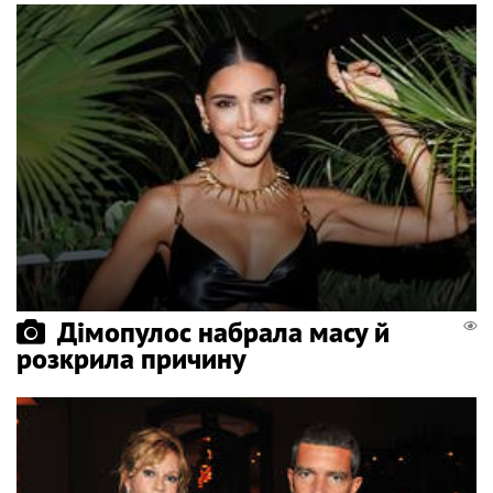
Дімопулос набрала масу й
розкрила причину