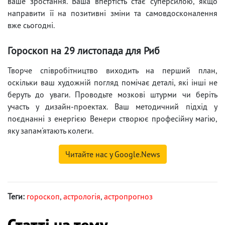
ваше зростання. Ваша впертість стає суперсилою, якщо
направити її на позитивні зміни та самовдосконалення
вже сьогодні.
Гороскоп на 29 листопада для Риб
Творче співробітництво виходить на перший план,
оскільки ваш художній погляд помічає деталі, які інші не
беруть до уваги. Проводьте мозкові штурми чи беріть
участь у дизайн-проектах. Ваш методичний підхід у
поєднанні з енергією Венери створює професійну магію,
яку запам'ятають колеги.
Читайте нас у Google.News
Теги:
гороскоп
,
астрологія
,
астропрогноз
Статті на тему