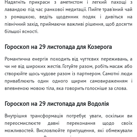
Надягніть прикраси з аметистом і легкий пахощі з
лавандою під час ранкової медитації. Пийте трав'яний чай
з ромашкою, ведіть щоденник подяк і дивіться на
північний захід, приймаючи важливі рішення, щоб досягти
більшої ясності.
Гороскоп на 29 листопада для Козерога
Романтична енергія походить від чуттєвих переживань, а
чи не від широких жестів. Готуйте разом, робіть масаж або
створюйте щось чудове разом із партнером. Самотні люди
приваблюють один одного щирим самовираженням і
впевненою мовою тіла, яка говорить голосніше за слова.
Гороскоп на 29 листопада для Водолія
Внутрішня трансформація потребує уваги, оскільки ви
переосмислюєте давні переконання щодо своїх
можливостей. Висловлюйте припущення, які обмежували