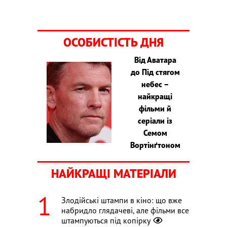
ОСОБИСТІСТЬ ДНЯ
Від Аватара
до Під стягом
небес –
найкращі
фільми й
серіали із
Семом
Вортінґтоном
НАЙКРАЩІ МАТЕРІАЛИ
Злодійські штампи в кіно: що вже
набридло глядачеві, але фільми все
штампуються під копірку