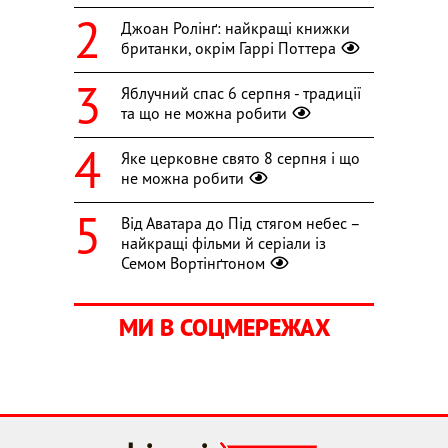
Джоан Ролінґ: найкращі книжки
британки, окрім Гаррі Поттера
Яблучний спас 6 серпня - традиції
та що не можна робити
Яке церковне свято 8 серпня і що
не можна робити
Від Аватара до Під стягом небес –
найкращі фільми й серіали із
Семом Вортінґтоном
МИ В СОЦМЕРЕЖАХ