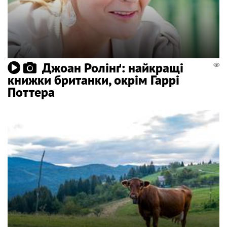
Джоан Ролінґ: найкращі
книжки британки, окрім Гаррі
Поттера