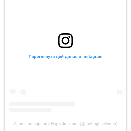
Переглянути цей допис в Instagram
Допис, поширений Hugh Jackman (@thehughjackman)