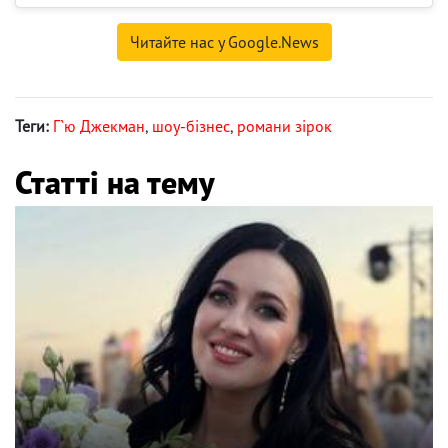
Читайте нас у Google.News
Теги:
Г`ю Джекман
,
шоу-бізнес
,
романи зірок
Статті на тему