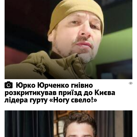
Юрко Юрченко гнівно
розкритикував приїзд до Києва
лідера гурту «Ногу свело!»