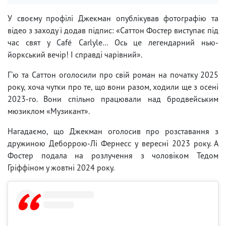
У своєму профілі Джекман опублікував фотографію та
відео з заходу і додав підпис: «Саттон Фостер виступає під
час свят у Café Carlyle… Ось це легендарний нью-
йоркський вечір! І справді чарівний».
Г'ю та Саттон оголосили про свій роман на початку 2025
року, хоча чутки про те, що вони разом, ходили ще з осені
2023-го. Вони спільно працювали над бродвейським
мюзиклом «Музикант».
Нагадаємо, що Джекман оголосив про розставання з
дружиною Деборрою-Лі Фернесс у вересні 2023 року. А
Фостер подала на розлучення з чоловіком Тедом
Гріффіном у жовтні 2024 року.