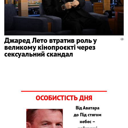
Джаред Лето втратив роль у
великому кінопроєкті через
сексуальний скандал
ОСОБИСТІСТЬ ДНЯ
Від Аватара
до Під стягом
небес –