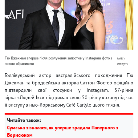
Г'ю Джекман вперше після розлучення запостив у Instagram фото з
Getty
новою обраницею
Images
Голлівудський актор австралійського походження Г'ю
Джекман та бродвейська акторка Саттон Фостер офіційно
підтвердили свої стосунки у Instagram. 57-річна
зірка «Людей Ікс» підтримав свою 50-річну кохану під час
її виступу в нью-йоркському Café Carlyle цього тижня.
Читайте також:
Сумська зізналася, як уперше зрадила Паперного з
Борисюком