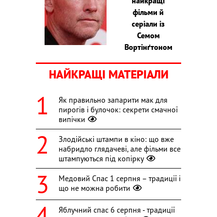
найкращі
фільми й
серіали із
Семом
Вортінґтоном
НАЙКРАЩІ МАТЕРІАЛИ
Як правильно запарити мак для
пирогів і булочок: секрети смачної
випічки
Злодійські штампи в кіно: що вже
набридло глядачеві, але фільми все
штампуються під копірку
Медовий Спас 1 серпня – традиції і
що не можна робити
Яблучний спас 6 серпня - традиції